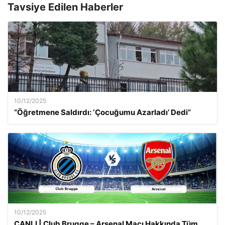
Tavsiye Edilen Haberler
10/12/2025
“Öğretmene Saldırdı: ‘Çocuğumu Azarladı’ Dedi”
10/12/2025
CANLI | Club Brugge – Arsenal Maçı Hakkında Tüm