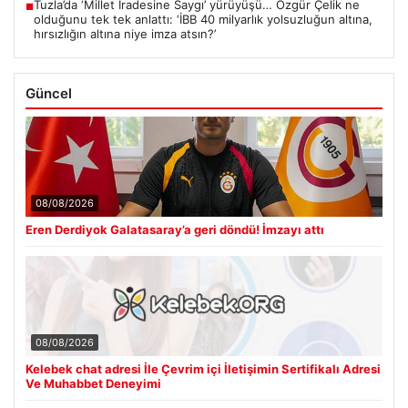
Tuzla’da ‘Millet İradesine Saygı’ yürüyüşü… Özgür Çelik ne
■
olduğunu tek tek anlattı: ‘İBB 40 milyarlık yolsuzluğun altına,
hırsızlığın altına niye imza atsın?’
Güncel
08/08/2026
Eren Derdiyok Galatasaray’a geri döndü! İmzayı attı
08/08/2026
Kelebek chat adresi İle Çevrim içi İletişimin Sertifikalı Adresi
Ve Muhabbet Deneyimi