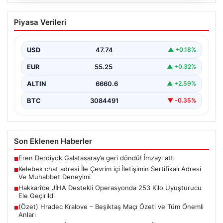
08.08.2026
Kelebek chat adresi İle Çevrim içi
Piyasa Verileri
İletişimin Sertifikalı Adresi Ve
Muhabbet Deneyimi
USD
47.74
▲ +0.18%
Sanal dünyasında bireylerin kaliteli bir biçimde bağlantı
sağlaması ciddi bir hassasiyet taşımaktadır. Güncel
EUR
55.25
▲ +0.32%
olarak…
ALTIN
6660.6
▲ +2.59%
BTC
3084491
▼ -0.35%
Son Eklenen Haberler
Eren Derdiyok Galatasaray’a geri döndü! İmzayı attı
■
Kelebek chat adresi İle Çevrim içi İletişimin Sertifikalı Adresi
■
Ve Muhabbet Deneyimi
Hakkari’de JİHA Destekli Operasyonda 253 Kilo Uyuşturucu
■
Ele Geçirildi
(Özet) Hradec Kralove – Beşiktaş Maçı Özeti ve Tüm Önemli
■
Anları