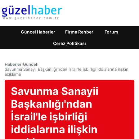
Güncel Haberler
Firma Rehberi
Forum
Çerez Politikası
Haberler
›
Güncel
›
Savunma Sanayii Başkanlığı'ndan İsrail'le işbirliği iddialarına ilişkin
açıklama
Savunma Sanayii
Başkanlığı'ndan
İsrail'le işbirliği
iddialarına ilişkin