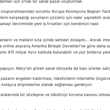
amları için ortak bir sanal pazar oluşturmak.
n oluşturulmasından sorumlu Avrupa Komisyonu Başkan Yard
lerin karşılaştığı sorunların çözümü için neler yapılabilir ac
ayi devriminde yeni iş fırsatları için kendimizi nasıl
anların ve malların kıta içinde serbest dolaşımı… Ancak inte
nline alışveriş Amerika Birleşik Devletleri'ne göre daha so
ne 415 milyar Avro katkıda bulunabilir ve yüz binlerce yeni
 yapıyor. Mary'nin şirketi sanal dünyada da bazı ürünler satı
 pazarın engelleri kaldırması, tüketicilerin internette özgürc
a kolayca erişmelerine olanak sağlaması gerekiyor.
n aralarında bir sözleşme ve tüketiciyi koruma kanunu olmas