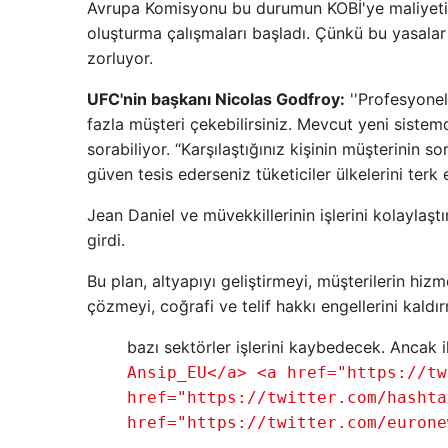
Avrupa Komisyonu bu durumun KOBİ'ye maliyetini
oluşturma çalışmaları başladı. Çünkü bu yasalar s
zorluyor.
UFC'nin başkanı Nicolas Godfroy:
''Profesyonel
fazla müşteri çekebilirsiniz. Mevcut yeni siste
sorabiliyor. “Karşılaştığınız kişinin müşterinin
güven tesis ederseniz tüketiciler ülkelerini terk 
Jean Daniel ve müvekkillerinin işlerini kolayl
girdi.
Bu plan, altyapıyı geliştirmeyi, müşterilerin hiz
çözmeyi, coğrafi ve telif hakkı engellerini kaldı
bazı sektörler işlerini kaybedecek. Ancak i
Ansip_EU</a> <a href="https://tw
href="https://twitter.com/hashta
href="https://twitter.com/eurone