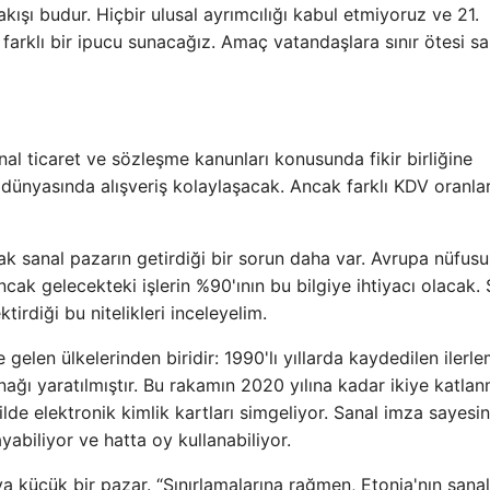
kışı budur. Hiçbir ulusal ayrımcılığı kabul etmiyoruz ve 21.
l farklı bir ipucu sunacağız. Amaç vatandaşlara sınır ötesi sa
sanal ticaret ve sözleşme kanunları konusunda fikir birliğine
ünyasında alışveriş kolaylaşacak. Ancak farklı KDV oranlar
 sanal pazarın getirdiği bir sorun daha var. Avrupa nüfus
ncak gelecekteki işlerin %90'ının bu bilgiye ihtiyacı olacak.
irdiği bu nitelikleri inceleyelim.
elen ülkelerinden biridir: 1990'lı yıllarda kaydedilen ilerl
nağı yaratılmıştır. Bu rakamın 2020 yılına kadar ikiye katla
ilde elektronik kimlik kartları simgeliyor. Sanal imza sayesi
abiliyor ve hatta oy kullanabiliyor.
nya küçük bir pazar. “Sınırlamalarına rağmen, Etonia'nın sanal