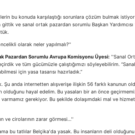
ilerin bu konuda karşılaştığı sorunlara çözüm bulmak istiyor
 gittik ve sanal ortak pazardan sorumlu Başkan Yardımcısı
tük.
celikli olarak neler yapılmalı?''
tak Pazardan Sorumlu Avrupa Komisyonu Üyesi:
''Sanal Or
çirdik ve tüm gücümüzle çalıştığımızı söyleyebilirim. “Sana
nabilmesi için yasa tasarısı hazırladık.”
ık. Şu anda internetten alışverişe ilişkin 56 farklı kanunun o
nun olduğunu hayal edelim. Bu yasaları bir an önce geçirmemi
ya varmamız gerekiyor. Bu şekilde dolaşımdaki mal ve hizmet
ın ve cirolarının zarar görmesi…''
z ama bu tatlılar Belçika'da yasak. Bu insanların deli olduğunu