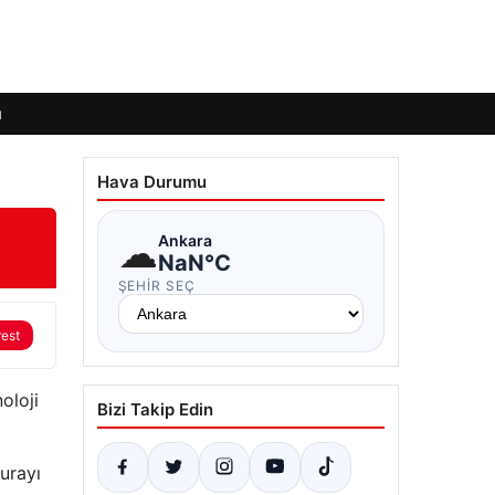
ı
Hava Durumu
☁
Ankara
NaN°C
ŞEHIR SEÇ
rest
oloji
Bizi Takip Edin
urayı