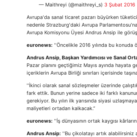
— Maithreyi (@maithreyi_s)
3 Şubat 2016
Avrupa'da sanal ticaret pazarı büyürken tüketic
nedenle Strazburg'daki Avrupa Parlamentosu'na
Avrupa Komisyonu Üyesi Andrus Ansip ile görüş
euronews:
''Öncelikle 2016 yılında bu konuda ön
Andrus Ansip, Başkan Yardımcısı ve Sanal Or
Pazar planını geçtiğimiz Mayıs ayında hayata ge
içeriklerin Avrupa Birliği sınırları içerisinde taşı
''İkinci olarak sanal sözleşmeler üzerinde çalışt
fark ettik. Bunun yerine sadece iki farklı kanu
gerekiyor. Bu yılın ilk yarısında siyasi uzlaşma
maliyetleri ortadan kalkacak.”
euronews:
''İş dünyasının ortak kaygısı kârların
Andrus Ansip:
''Bu çikolatayı artık alabilirsini