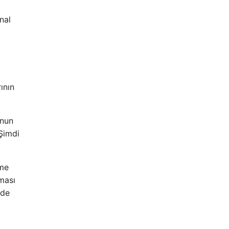
nal
ının
unun
 Şimdi
eme
nması
nde