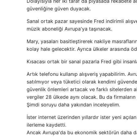
Dolayısıyla her iki taraf da piyasada rekabete 
güvenliğine güven duyacak.
Sanal ortak pazar sayesinde Fred indirimli alışve
müzik aboneliği Avrupa'ya taşınacak.
Mary, yasaları basitleştirerek nakliye masrafların
kolay hale gelecektir. Ayrıca ülkeler arasında ö
Kısacası ortak bir sanal pazarla Fred gibi insanl
Artık telefonu kullanıp alışveriş yapabilirim. A
satılmıyor veya tüketici olarak kendimi güvende
güvenlik önlemleri artacak ve farklı sitelerden a
vergiler 28 ülkede aynı olacak. Bu da firmaların s
Şimdi soruyu daha yakından inceleyelim.
İster internet üzerinden yıllardır ister yeni açıl
ilerleme kaydetti.
Ancak Avrupa'da bu ekonomik sektörün daha da 