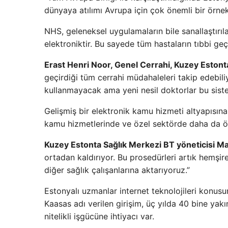
dünyaya atılımı Avrupa için çok önemli bir örnek 
NHS, geleneksel uygulamaların bile sanallaştırıla
elektroniktir. Bu sayede tüm hastaların tıbbi ge
Erast Henri Noor, Genel Cerrahi, Kuzey Estont
geçirdiği tüm cerrahi müdahaleleri takip edebil
kullanmayacak ama yeni nesil doktorlar bu sist
Gelişmiş bir elektronik kamu hizmeti altyapısına
kamu hizmetlerinde ve özel sektörde daha da ön
Kuzey Estonta Sağlık Merkezi BT yöneticisi Ma
ortadan kaldırıyor. Bu prosedürleri artık hemşir
diğer sağlık çalışanlarına aktarıyoruz.”
Estonyalı uzmanlar internet teknolojileri konu
Kaasas adı verilen girişim, üç yılda 40 bine yak
nitelikli işgücüne ihtiyacı var.