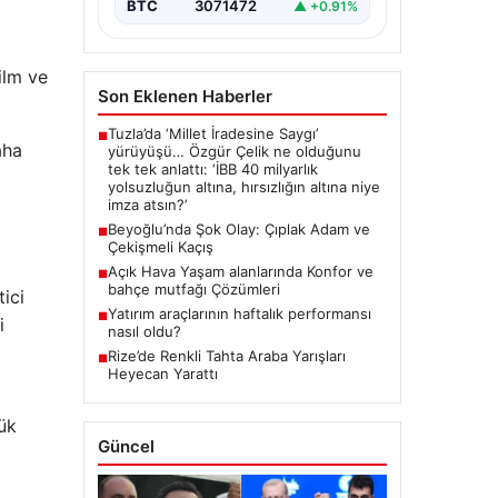
ALTIN
6516.6
▲ +0.32%
BTC
3071472
▲ +0.91%
ilm ve
Son Eklenen Haberler
aha
Tuzla’da ‘Millet İradesine Saygı’
■
yürüyüşü… Özgür Çelik ne olduğunu
tek tek anlattı: ‘İBB 40 milyarlık
yolsuzluğun altına, hırsızlığın altına niye
imza atsın?’
Beyoğlu’nda Şok Olay: Çıplak Adam ve
■
Çekişmeli Kaçış
ici
Açık Hava Yaşam alanlarında Konfor ve
■
i
bahçe mutfağı Çözümleri
Yatırım araçlarının haftalık performansı
■
nasıl oldu?
Rize’de Renkli Tahta Araba Yarışları
■
Heyecan Yarattı
yük
Güncel