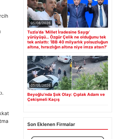
rcih
u
05/08/2026
Tuzla’da ‘Millet İradesine Saygı’
yürüyüşü… Özgür Çelik ne olduğunu tek
tek anlattı: ‘İBB 40 milyarlık yolsuzluğun
altına, hırsızlığın altına niye imza atsın?’
ı.
05/08/2026
Beyoğlu’nda Şok Olay: Çıplak Adam ve
Çekişmeli Kaçış
kkat
atma
Son Eklenen Firmalar