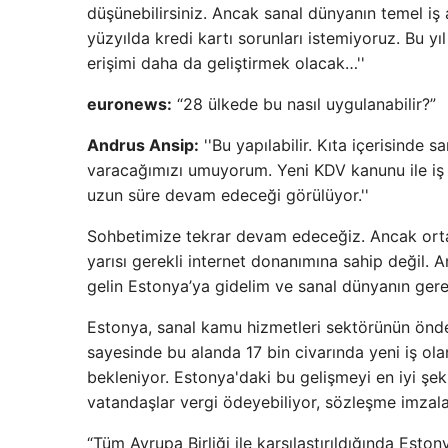
düşünebilirsiniz. Ancak sanal dünyanın temel iş a
yüzyılda kredi kartı sorunları istemiyoruz. Bu yı
erişimi daha da geliştirmek olacak…''
euronews:
“28 ülkede bu nasıl uygulanabilir?”
Andrus Ansip:
''Bu yapılabilir. Kıta içerisinde 
varacağımızı umuyorum. Yeni KDV kanunu ile iş d
uzun süre devam edeceği görülüyor.''
Sohbetimize tekrar devam edeceğiz. Ancak ortak
yarısı gerekli internet donanımına sahip değil. A
gelin Estonya’ya gidelim ve sanal dünyanın gerekt
Estonya, sanal kamu hizmetleri sektörünün önde g
sayesinde bu alanda 17 bin civarında yeni iş ola
bekleniyor. Estonya'daki bu gelişmeyi en iyi şek
vatandaşlar vergi ödeyebiliyor, sözleşme imzalay
“Tüm Avrupa Birliği ile karşılaştırıldığında Esto