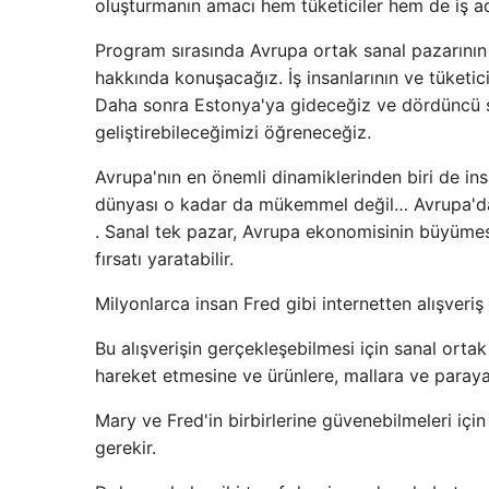
oluşturmanın amacı hem tüketiciler hem de iş ad
Program sırasında Avrupa ortak sanal pazarını
hakkında konuşacağız. İş insanlarının ve tüketici
Daha sonra Estonya'ya gideceğiz ve dördüncü san
geliştirebileceğimizi öğreneceğiz.
Avrupa'nın en önemli dinamiklerinden biri de ins
dünyası o kadar da mükemmel değil… Avrupa'da o
. Sanal tek pazar, Avrupa ekonomisinin büyümesi
fırsatı yaratabilir.
Milyonlarca insan Fred gibi internetten alışveriş
Bu alışverişin gerçekleşebilmesi için sanal ortak
hareket etmesine ve ürünlere, mallara ve paray
Mary ve Fred'in birbirlerine güvenebilmeleri içi
gerekir.