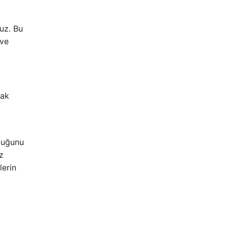
uz. Bu
 ve
tak
l
lduğunu
z
lerin