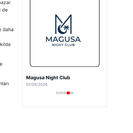
pazar
i de
e daha
kilde
ğe
nları
Magusa Night Club
01/05/2026