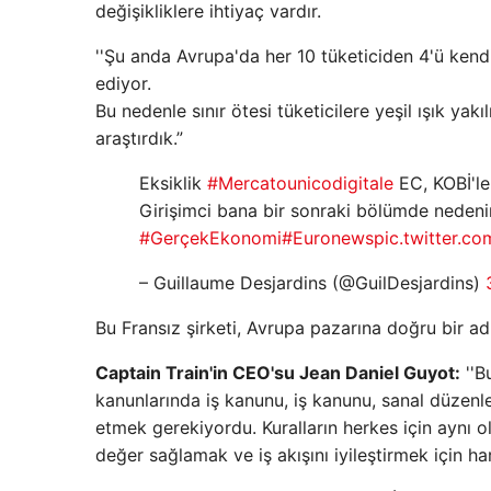
değişikliklere ihtiyaç vardır.
''Şu anda Avrupa'da her 10 tüketiciden 4'ü kendi
ediyor.
Bu nedenle sınır ötesi tüketicilere yeşil ışık y
araştırdık.”
Eksiklik
#Mercatounicodigitale
EC, KOBİ'le
Girişimci bana bir sonraki bölümde nedenin
#GerçekEkonomi
#Euronews
pic.twitter.
– Guillaume Desjardins (@GuilDesjardins)
Bu Fransız şirketi, Avrupa pazarına doğru bir a
Captain Train'in CEO'su Jean Daniel Guyot:
''B
kanunlarında iş kanunu, iş kanunu, sanal düzenle
etmek gerekiyordu. Kuralların herkes için aynı 
değer sağlamak ve iş akışını iyileştirmek için 