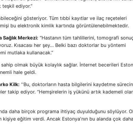
teşkil ediyor.”
bileceğini gösteriyor. Tüm tıbbi kayıtlar ve ilaç reçeteleri
çmişi bu elektronik kimlik kartında görüntülenebilmektedir.
a Sağlık Merkezi:
“Hastanın tüm tahlillerini, tomografi sonuçl
iyoruz. Kısacası her şey… Belki bazı doktorlar bu yöntemi
emi mutlaka kullanacak.”
 sahip olmak büyük kolaylık sağlar. İnternet becerileri Esto
emli hale geldi.
rko Kilk:
''Bu, doktorların hasta bilgilerini kaydetme sürecin
eler takip ediyor. “Hemşirelerin iş yükünü artık kademeli ola
sunda daha birçok programa ihtiyaç duyulduğunu söylüyor. O
ın kişiye eğitim verdi. Ancak Estonya'nın bu alanda çok dah