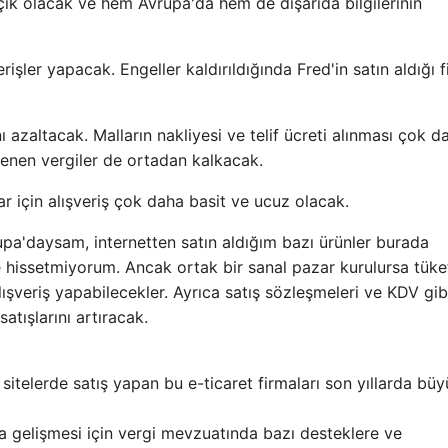
açık olacak ve hem Avrupa'da hem de dışarıda bilgilerinin
rişler yapacak. Engeller kaldırıldığında Fred'in satın aldığı f
ı azaltacak. Malların nakliyesi ve telif ücreti alınması çok d
denen vergiler de ortadan kalkacak.
ar için alışveriş çok daha basit ve ucuz olacak.
vrupa'daysam, internetten satın aldığım bazı ürünler burada
 hissetmiyorum. Ancak ortak bir sanal pazar kurulursa tüket
lışveriş yapabilecekler. Ayrıca satış sözleşmeleri ve KDV gib
atışlarını artıracak.
an sitelerde satış yapan bu e-ticaret firmaları son yıllarda bü
gelişmesi için vergi mevzuatında bazı desteklere ve