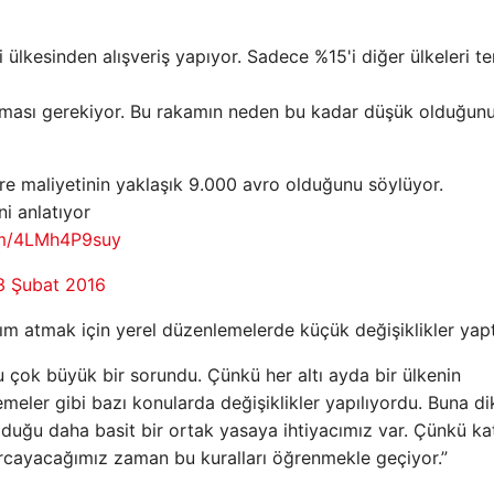
 ülkesinden alışveriş yapıyor. Sadece %15'i diğer ülkeleri te
akılması gerekiyor. Bu rakamın neden bu kadar düşük olduğun
re maliyetinin yaklaşık 9.000 avro olduğunu söylüyor.
i anlatıyor
com/4LMh4P9suy
3 Şubat 2016
dım atmak için yerel düzenlemelerde küçük değişiklikler yapt
u çok büyük bir sorundu. Çünkü her altı ayda bir ülkenin
meler gibi bazı konularda değişiklikler yapılıyordu. Buna di
olduğu daha basit bir ortak yasaya ihtiyacımız var. Çünkü k
harcayacağımız zaman bu kuralları öğrenmekle geçiyor.”