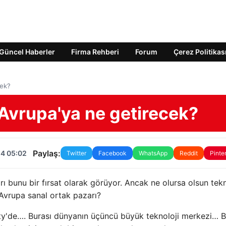
Güncel Haberler
Firma Rehberi
Forum
Çerez Politikas
cek?
 Avrupa'ya ne getirecek?
Paylaş:
24 05:02
Twitter
Facebook
WhatsApp
Reddit
Pinte
ı bunu bir fırsat olarak görüyor. Ancak ne olursa olsun tekn
 Avrupa sanal ortak pazarı?
ty'de…. Burası dünyanın üçüncü büyük teknoloji merkezi… B