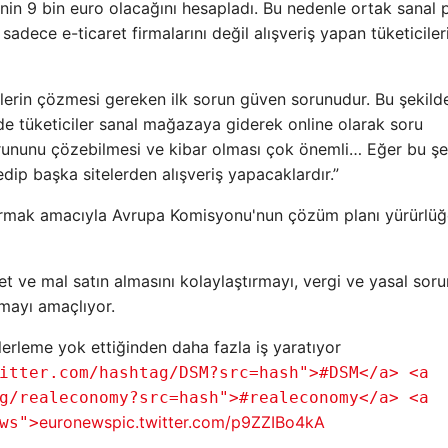
n 9 bin euro olacağını hesapladı. Bu nedenle ortak sanal 
adece e-ticaret firmalarını değil alışveriş yapan tüketiciler
lerin çözmesi gereken ilk sorun güven sorunudur. Bu şekild
mde tüketiciler sanal mağazaya giderek online olarak soru
 sorununu çözebilmesi ve kibar olması çok önemli… Eğer bu şe
edip başka sitelerden alışveriş yapacaklardır.”
aştırmak amacıyla Avrupa Komisyonu'nun çözüm planı yürürlü
met ve mal satın almasını kolaylaştırmayı, vergi ve yasal soru
rmayı amaçlıyor.
lerleme yok ettiğinden daha fazla iş yaratıyor
itter.com/hashtag/DSM?src=hash">#DSM</a> <a
g/realeconomy?src=hash">#realeconomy</a> <a
euronews
pic.twitter.com/p9ZZIBo4kA
ws">