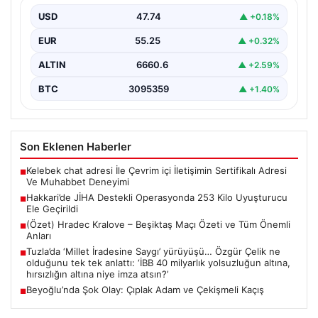
altına, hırsızlığın altına niye imza atsın?’
USD
47.74
▲ +0.18%
{ “title”: “Tuzla’da ‘Millet İradesine Saygı’ Yürüyüşü ve
EUR
55.25
▲ +0.32%
Özgür Çelik’ten Açıklamalar”, “content”: “ Tuzla…
ALTIN
6660.6
▲ +2.59%
BTC
3095359
▲ +1.40%
Son Eklenen Haberler
Kelebek chat adresi İle Çevrim içi İletişimin Sertifikalı Adresi
■
Ve Muhabbet Deneyimi
Hakkari’de JİHA Destekli Operasyonda 253 Kilo Uyuşturucu
■
Ele Geçirildi
(Özet) Hradec Kralove – Beşiktaş Maçı Özeti ve Tüm Önemli
■
Anları
Tuzla’da ‘Millet İradesine Saygı’ yürüyüşü… Özgür Çelik ne
■
olduğunu tek tek anlattı: ‘İBB 40 milyarlık yolsuzluğun altına,
hırsızlığın altına niye imza atsın?’
Beyoğlu’nda Şok Olay: Çıplak Adam ve Çekişmeli Kaçış
■