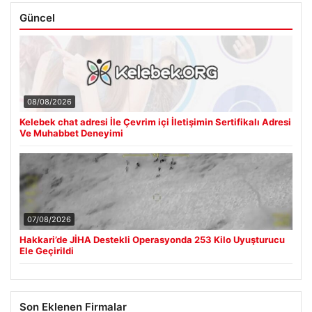
Güncel
08/08/2026
Kelebek chat adresi İle Çevrim içi İletişimin Sertifikalı Adresi
Ve Muhabbet Deneyimi
07/08/2026
Hakkari’de JİHA Destekli Operasyonda 253 Kilo Uyuşturucu
Ele Geçirildi
Son Eklenen Firmalar