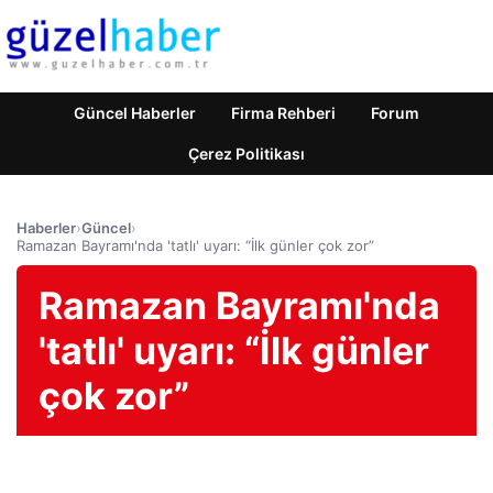
Güncel Haberler
Firma Rehberi
Forum
Çerez Politikası
Haberler
›
Güncel
›
Ramazan Bayramı'nda 'tatlı' uyarı: “İlk günler çok zor”
Ramazan Bayramı'nda
'tatlı' uyarı: “İlk günler
çok zor”