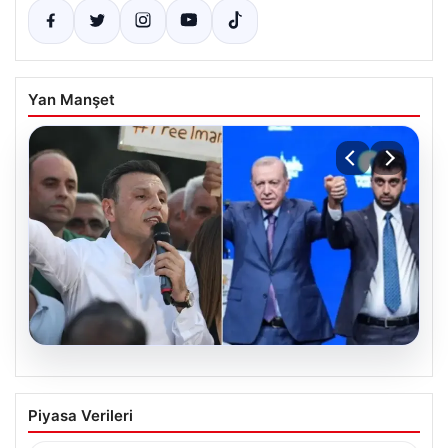
Yan Manşet
05.08.2026
Tuzla’da ‘Millet İradesine Saygı’
Piyasa Verileri
yürüyüşü… Özgür Çelik ne olduğunu tek
tek anlattı: ‘İBB 40 milyarlık yolsuzluğun