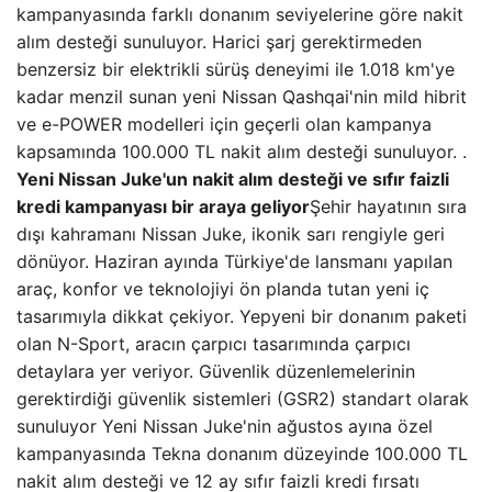
kampanyasında farklı donanım seviyelerine göre nakit
alım desteği sunuluyor. Harici şarj gerektirmeden
benzersiz bir elektrikli sürüş deneyimi ile 1.018 km'ye
kadar menzil sunan yeni Nissan Qashqai'nin mild hibrit
ve e-POWER modelleri için geçerli olan kampanya
kapsamında 100.000 TL nakit alım desteği sunuluyor. .
Yeni Nissan Juke'un nakit alım desteği ve sıfır faizli
kredi kampanyası bir araya geliyor
Şehir hayatının sıra
dışı kahramanı Nissan Juke, ikonik sarı rengiyle geri
dönüyor. Haziran ayında Türkiye'de lansmanı yapılan
araç, konfor ve teknolojiyi ön planda tutan yeni iç
tasarımıyla dikkat çekiyor. Yepyeni bir donanım paketi
olan N-Sport, aracın çarpıcı tasarımında çarpıcı
detaylara yer veriyor. Güvenlik düzenlemelerinin
gerektirdiği güvenlik sistemleri (GSR2) standart olarak
sunuluyor Yeni Nissan Juke'nin ağustos ayına özel
kampanyasında Tekna donanım düzeyinde 100.000 TL
nakit alım desteği ve 12 ay sıfır faizli kredi fırsatı