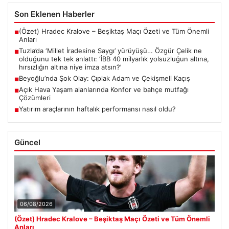
Son Eklenen Haberler
(Özet) Hradec Kralove – Beşiktaş Maçı Özeti ve Tüm Önemli
■
Anları
Tuzla’da ‘Millet İradesine Saygı’ yürüyüşü… Özgür Çelik ne
■
olduğunu tek tek anlattı: ‘İBB 40 milyarlık yolsuzluğun altına,
hırsızlığın altına niye imza atsın?’
Beyoğlu’nda Şok Olay: Çıplak Adam ve Çekişmeli Kaçış
■
Açık Hava Yaşam alanlarında Konfor ve bahçe mutfağı
■
Çözümleri
Yatırım araçlarının haftalık performansı nasıl oldu?
■
Güncel
06/08/2026
(Özet) Hradec Kralove – Beşiktaş Maçı Özeti ve Tüm Önemli
Anları