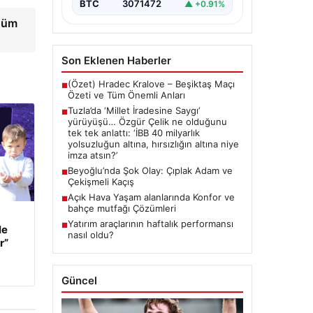
{ “title”: “Tuzla’da ‘Millet İradesine
BTC
3071472
▲ +0.91%
Saygı’ Yürüyüşü ve Özgür
üşüm
Çelik’ten Açıklamalar”, “content”: “
Tuzla…
Son Eklenen Haberler
(Özet) Hradec Kralove – Beşiktaş Maçı
■
Özeti ve Tüm Önemli Anları
Tuzla’da ‘Millet İradesine Saygı’
■
yürüyüşü… Özgür Çelik ne olduğunu
tek tek anlattı: ‘İBB 40 milyarlık
yolsuzluğun altına, hırsızlığın altına niye
imza atsın?’
Beyoğlu’nda Şok Olay: Çıplak Adam ve
■
Çekişmeli Kaçış
Açık Hava Yaşam alanlarında Konfor ve
■
bahçe mutfağı Çözümleri
Yatırım araçlarının haftalık performansı
■
le
nasıl oldu?
r”
Güncel