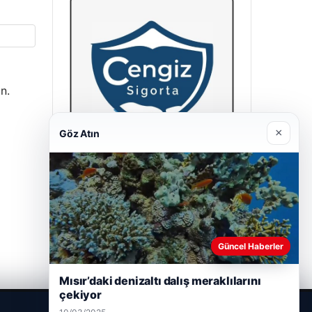
n.
×
Göz Atın
Hastaş Beton
26/05/2026
Güncel Haberler
Mısır’daki denizaltı dalış meraklılarını
çekiyor