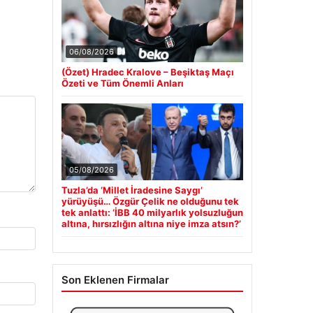
06/08/2026
(Özet) Hradec Kralove – Beşiktaş Maçı
Özeti ve Tüm Önemli Anları
05/08/2026
Tuzla’da ‘Millet İradesine Saygı’
yürüyüşü… Özgür Çelik ne olduğunu tek
tek anlattı: ‘İBB 40 milyarlık yolsuzluğun
altına, hırsızlığın altına niye imza atsın?’
Son Eklenen Firmalar