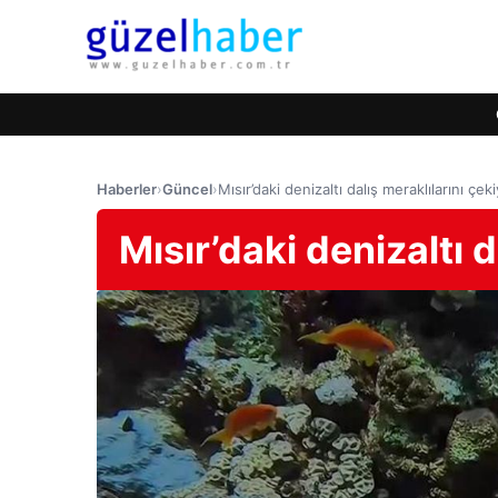
Haberler
›
Güncel
›
Mısır’daki denizaltı dalış meraklılarını çek
Mısır’daki denizaltı d