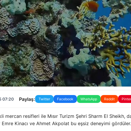
Paylaş:
5 07:20
Twitter
Facebook
WhatsApp
Reddit
Pinte
i mercan resifleri ile Mısır Turizm Şehri Sharm El Sheikh, da
r Emre Kinacı ve Ahmet Akpolat bu eşsiz deneyimi gördüler