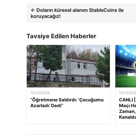
← Doların küresel alanını StableCoins ile
koruyacağız!
Tavsiye Edilen Haberler
10/12/2025
10/12/20
“Öğretmene Saldırdı: ‘Çocuğumu
CANLI |
Azarladı’ Dedi”
Maçı Ha
Zaman, 
Kanalda