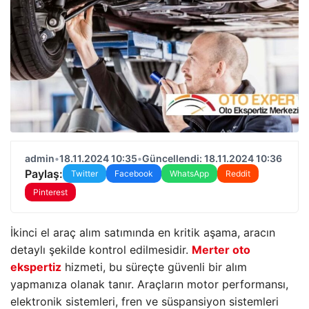
admin
•
18.11.2024 10:35
•
Güncellendi: 18.11.2024 10:36
Paylaş:
Twitter
Facebook
WhatsApp
Reddit
Pinterest
İkinci el araç alım satımında en kritik aşama, aracın
detaylı şekilde kontrol edilmesidir.
Merter oto
ekspertiz
hizmeti, bu süreçte güvenli bir alım
yapmanıza olanak tanır. Araçların motor performansı,
elektronik sistemleri, fren ve süspansiyon sistemleri