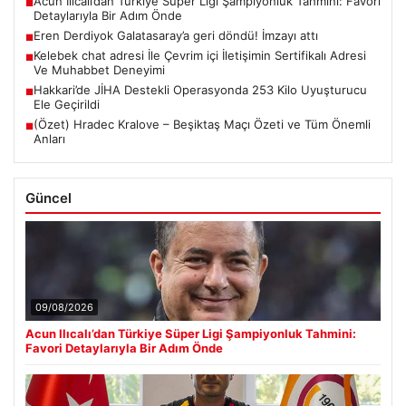
Acun Ilıcalı’dan Türkiye Süper Ligi Şampiyonluk Tahmini: Favori
■
Detaylarıyla Bir Adım Önde
Eren Derdiyok Galatasaray’a geri döndü! İmzayı attı
■
Kelebek chat adresi İle Çevrim içi İletişimin Sertifikalı Adresi
■
Ve Muhabbet Deneyimi
Hakkari’de JİHA Destekli Operasyonda 253 Kilo Uyuşturucu
■
Ele Geçirildi
(Özet) Hradec Kralove – Beşiktaş Maçı Özeti ve Tüm Önemli
■
Anları
Güncel
09/08/2026
Acun Ilıcalı’dan Türkiye Süper Ligi Şampiyonluk Tahmini:
Favori Detaylarıyla Bir Adım Önde