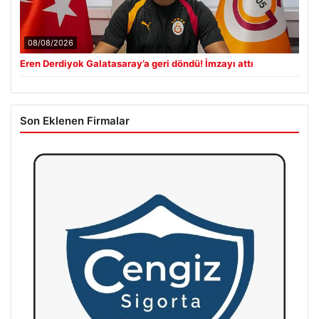
08/08/2026
Eren Derdiyok Galatasaray’a geri döndü! İmzayı attı
Son Eklenen Firmalar