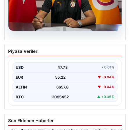
08.08.2026
Eren Derdiyok Galatasaray’a geri
Piyasa Verileri
döndü! İmzayı attı
USD
47.73
• 0.01%
EUR
55.22
▼ -0.04%
ALTIN
6657.8
▼ -0.04%
BTC
3095452
▲ +0.35%
Son Eklenen Haberler