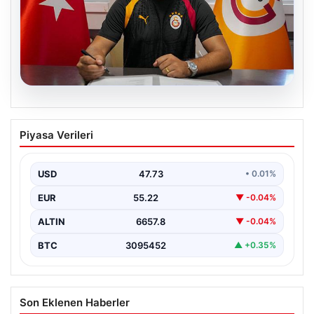
08.08.2026
Eren Derdiyok Galatasaray’a geri
Piyasa Verileri
döndü! İmzayı attı
USD
47.73
• 0.01%
EUR
55.22
▼ -0.04%
ALTIN
6657.8
▼ -0.04%
BTC
3095452
▲ +0.35%
Son Eklenen Haberler