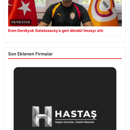
08/08/2026
Eren Derdiyok Galatasaray’a geri döndü! İmzayı attı
Son Eklenen Firmalar