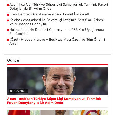
Acun Ilıcalı’dan Türkiye Süper Ligi Şampiyonluk Tahmini: Favori
■
Detaylarıyla Bir Adım Önde
Eren Derdiyok Galatasaray’a geri döndü! İmzayı attı
■
Kelebek chat adresi İle Çevrim içi İletişimin Sertifikalı Adresi
■
Ve Muhabbet Deneyimi
Hakkari’de JİHA Destekli Operasyonda 253 Kilo Uyuşturucu
■
Ele Geçirildi
(Özet) Hradec Kralove – Beşiktaş Maçı Özeti ve Tüm Önemli
■
Anları
Güncel
09/08/2026
Acun Ilıcalı’dan Türkiye Süper Ligi Şampiyonluk Tahmini:
Favori Detaylarıyla Bir Adım Önde