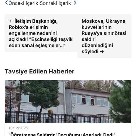
Önceki içerik
Sonraki içerik
← İletişim Başkanlığı,
Moskova, Ukrayna
Roblox'a erişimin
kuvvetlerinin
engellenme nedenini
Rusya'ya sınır ötesi
açıkladı! “Eşcinselliği teşvik
saldırı
eden sanal eşleşmeler…”
düzenlediğini
söyledi →
Tavsiye Edilen Haberler
10/12/2025
“Öğretmene Saldırdı: ‘Çocuğumu Azarladı’ Dedi”