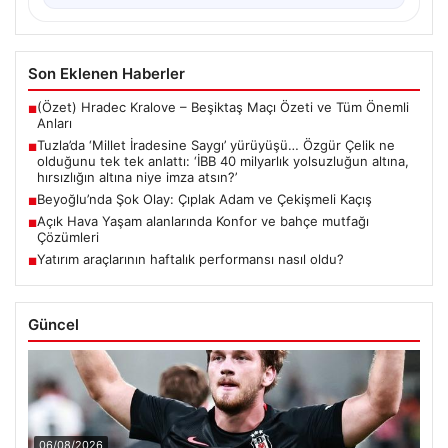
Son Eklenen Haberler
(Özet) Hradec Kralove – Beşiktaş Maçı Özeti ve Tüm Önemli
■
Anları
Tuzla’da ‘Millet İradesine Saygı’ yürüyüşü… Özgür Çelik ne
■
olduğunu tek tek anlattı: ‘İBB 40 milyarlık yolsuzluğun altına,
hırsızlığın altına niye imza atsın?’
Beyoğlu’nda Şok Olay: Çıplak Adam ve Çekişmeli Kaçış
■
Açık Hava Yaşam alanlarında Konfor ve bahçe mutfağı
■
Çözümleri
Yatırım araçlarının haftalık performansı nasıl oldu?
■
Güncel
06/08/2026