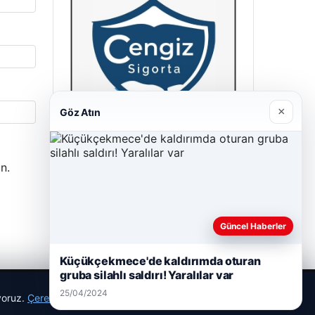
×
Göz Atın
Cengiz Sigorta
n.
23/06/2026
Güncel Haberler
Küçükçekmece'de kaldırımda oturan
gruba silahlı saldırı! Yaralılar var
25/04/2024
ıyoruz.
Çerez Politikamız
Reddet
Kabul Et