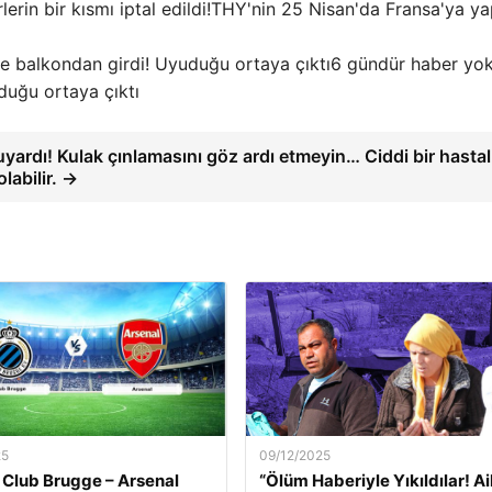
THY'nin 25 Nisan'da Fransa'ya y
6 gündür haber yok
duğu ortaya çıktı
ardı! Kulak çınlamasını göz ardı etmeyin… Ciddi bir hastal
 olabilir. →
25
09/12/2025
 Club Brugge – Arsenal
“Ölüm Haberiyle Yıkıldılar! Ai