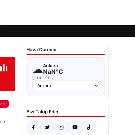
ı
Hava Durumu
lı
☁
Ankara
NaN°C
ŞEHIR SEÇ
rest
Bizi Takip Edin
len