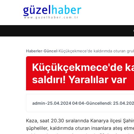
Haberler
›
Güncel
›
Küçükçekmece'de kaldırımda oturan gruba s
Küçükçekmece'de kal
saldırı! Yaralılar var
admin
•
25.04.2024 04:04
•
Güncellendi: 25.04.20
Kaza, saat 20.30 sıralarında Kanarya ilçesi Şahi
şüpheliler, kaldırımda oturan insanlara ateş etmey