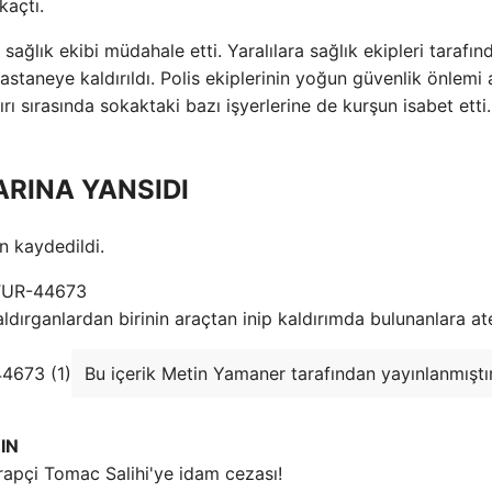
kaçtı.
ağlık ekibi müdahale etti. Yaralılara sağlık ekipleri tarafınd
taneye kaldırıldı. Polis ekiplerinin yoğun güvenlik önlemi a
 sırasında sokaktaki bazı işyerlerine de kurşun isabet etti.
RINA YANSIDI
an kaydedildi.
aldırganlardan birinin araçtan inip kaldırımda bulunanlara at
Bu içerik Metin Yamaner tarafından yayınlanmıştır
IN
ı rapçi Tomac Salihi'ye idam cezası!