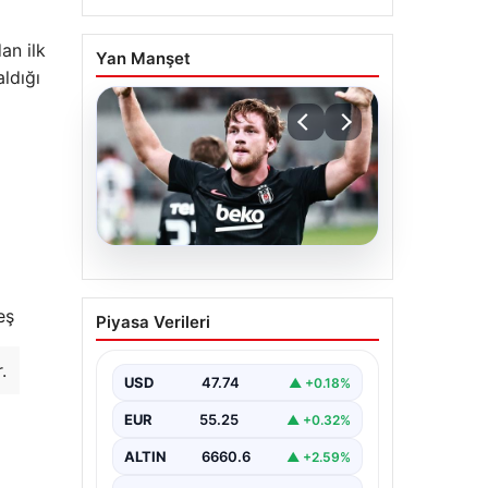
an ilk
Yan Manşet
ldığı
06.08.2026
(Özet) Hradec Kralove –
eş
Piyasa Verileri
Beşiktaş Maçı Özeti ve
Tüm Önemli Anları
.
USD
47.74
▲ +0.18%
EUR
55.25
▲ +0.32%
ALTIN
6660.6
▲ +2.59%