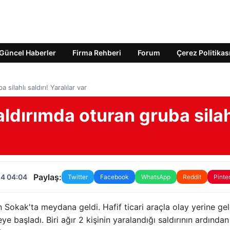
Güncel Haberler
Firma Rehberi
Forum
Çerez Politikas
ilahlı saldırı! Yaralılar var
dırımda oturan gruba silah
Paylaş:
24 04:04
Twitter
Facebook
WhatsApp
Reddit
Pinte
n Sokak'ta meydana geldi. Hafif ticari araçla olay yerine ge
e başladı. Biri ağır 2 kişinin yaralandığı saldırının ardından