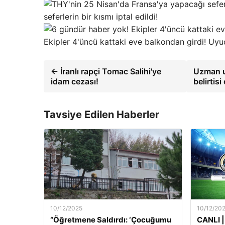
seferlerin bir kısmı iptal edildi!
Ekipler 4'üncü kattaki eve balkondan girdi! Uyu
← İranlı rapçi Tomac Salihi'ye
Uzman uy
idam cezası!
belirtisi
Tavsiye Edilen Haberler
10/12/2025
10/12/20
“Öğretmene Saldırdı: ‘Çocuğumu
CANLI |