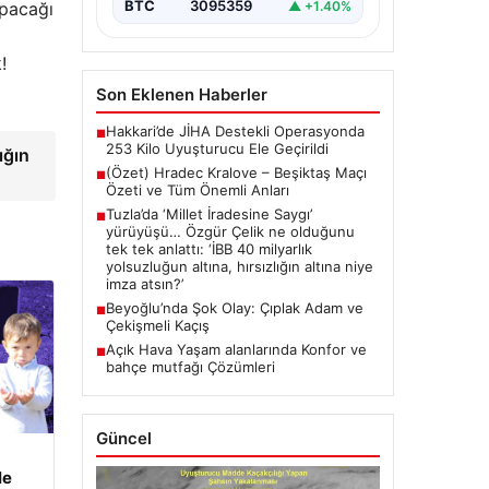
BTC
3095359
apacağı
▲ +1.40%
!
Son Eklenen Haberler
Hakkari’de JİHA Destekli Operasyonda
■
253 Kilo Uyuşturucu Ele Geçirildi
ığın
(Özet) Hradec Kralove – Beşiktaş Maçı
■
Özeti ve Tüm Önemli Anları
Tuzla’da ‘Millet İradesine Saygı’
■
yürüyüşü… Özgür Çelik ne olduğunu
tek tek anlattı: ‘İBB 40 milyarlık
yolsuzluğun altına, hırsızlığın altına niye
imza atsın?’
Beyoğlu’nda Şok Olay: Çıplak Adam ve
■
Çekişmeli Kaçış
Açık Hava Yaşam alanlarında Konfor ve
■
bahçe mutfağı Çözümleri
Güncel
le