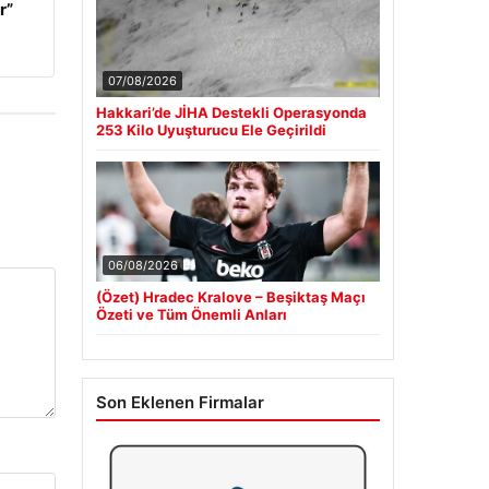
r”
07/08/2026
Hakkari’de JİHA Destekli Operasyonda
253 Kilo Uyuşturucu Ele Geçirildi
06/08/2026
(Özet) Hradec Kralove – Beşiktaş Maçı
Özeti ve Tüm Önemli Anları
Son Eklenen Firmalar