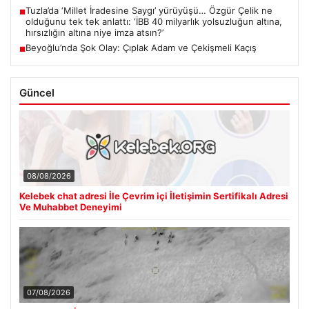
Tuzla’da ‘Millet İradesine Saygı’ yürüyüşü… Özgür Çelik ne
■
olduğunu tek tek anlattı: ‘İBB 40 milyarlık yolsuzluğun altına,
hırsızlığın altına niye imza atsın?’
Beyoğlu’nda Şok Olay: Çıplak Adam ve Çekişmeli Kaçış
■
Güncel
08/08/2026
Kelebek chat adresi İle Çevrim içi İletişimin Sertifikalı Adresi
Ve Muhabbet Deneyimi
07/08/2026