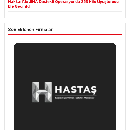
Hakkari’de JİHA Destekli Operasyonda 253 Kilo Uyuşturucu
Ele Geçirildi
Son Eklenen Firmalar