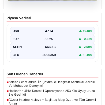
07.08.2026
Hakkari’de JİHA Destekli Operasyonda
Piyasa Verileri
253 Kilo Uyuşturucu Ele Geçirildi
İçişleri Bakanlığı tarafından yapılan açıklamaya göre,
Hakkari’de jandarma ekipleri tarafından gerçekleştirilen
USD
47.74
▲ +0.18%
ve Jandarma İnsansız…
EUR
55.25
▲ +0.32%
ALTIN
6660.6
▲ +2.59%
BTC
3095359
▲ +1.40%
Son Eklenen Haberler
Kelebek chat adresi İle Çevrim içi İletişimin Sertifikalı Adresi
■
Ve Muhabbet Deneyimi
Hakkari’de JİHA Destekli Operasyonda 253 Kilo Uyuşturucu
■
Ele Geçirildi
(Özet) Hradec Kralove – Beşiktaş Maçı Özeti ve Tüm Önemli
■
Anları