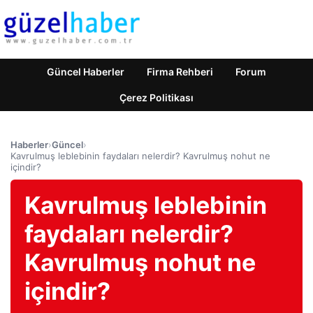
Güncel Haberler
Firma Rehberi
Forum
Çerez Politikası
Haberler
›
Güncel
›
Kavrulmuş leblebinin faydaları nelerdir? Kavrulmuş nohut ne
içindir?
Kavrulmuş leblebinin
faydaları nelerdir?
Kavrulmuş nohut ne
içindir?