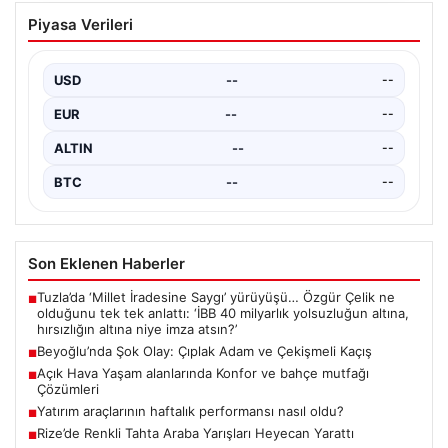
Rize’de Renkli Tahta Araba Yarışları
Piyasa Verileri
Heyecan Yarattı
Rize’nin Ardeşen ilçesine bağlı Tunca beldesinde
geleneksel hale gelen 16. Red Bull Formulaz Tahta…
USD
--
--
EUR
--
--
ALTIN
--
--
BTC
--
--
Son Eklenen Haberler
Tuzla’da ‘Millet İradesine Saygı’ yürüyüşü… Özgür Çelik ne
■
olduğunu tek tek anlattı: ‘İBB 40 milyarlık yolsuzluğun altına,
hırsızlığın altına niye imza atsın?’
Beyoğlu’nda Şok Olay: Çıplak Adam ve Çekişmeli Kaçış
■
Açık Hava Yaşam alanlarında Konfor ve bahçe mutfağı
■
Çözümleri
Yatırım araçlarının haftalık performansı nasıl oldu?
■
Rize’de Renkli Tahta Araba Yarışları Heyecan Yarattı
■