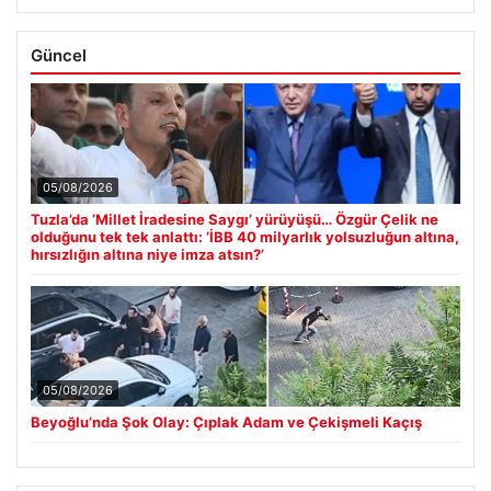
Güncel
05/08/2026
Tuzla’da ‘Millet İradesine Saygı’ yürüyüşü… Özgür Çelik ne
olduğunu tek tek anlattı: ‘İBB 40 milyarlık yolsuzluğun altına,
hırsızlığın altına niye imza atsın?’
05/08/2026
Beyoğlu’nda Şok Olay: Çıplak Adam ve Çekişmeli Kaçış