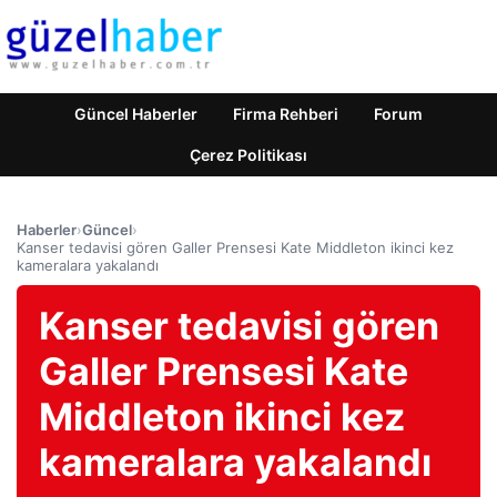
Güncel Haberler
Firma Rehberi
Forum
Çerez Politikası
Haberler
›
Güncel
›
Kanser tedavisi gören Galler Prensesi Kate Middleton ikinci kez
kameralara yakalandı
Kanser tedavisi gören
Galler Prensesi Kate
Middleton ikinci kez
kameralara yakalandı