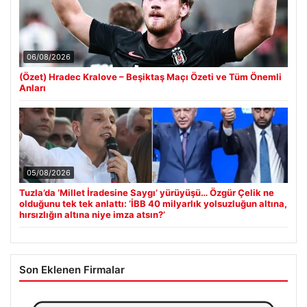
06/08/2026
(Özet) Hradec Kralove – Beşiktaş Maçı Özeti ve Tüm Önemli
Anları
05/08/2026
Tuzla’da ‘Millet İradesine Saygı’ yürüyüşü… Özgür Çelik ne
olduğunu tek tek anlattı: ‘İBB 40 milyarlık yolsuzluğun altına,
hırsızlığın altına niye imza atsın?’
Son Eklenen Firmalar