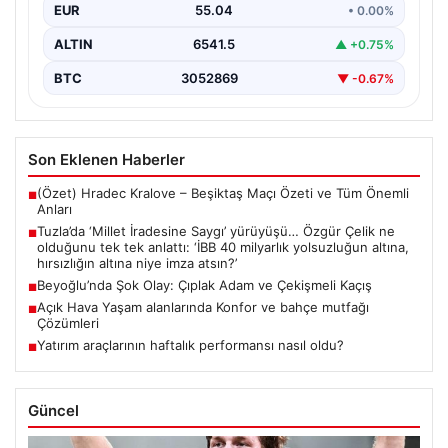
{ “title”: “Tuzla’da ‘Millet İradesine Saygı’ Yürüyüşü ve
EUR
55.04
• 0.00%
Özgür Çelik’ten Açıklamalar”, “content”: “ Tuzla…
ALTIN
6541.5
▲ +0.75%
BTC
3052869
▼ -0.67%
Son Eklenen Haberler
(Özet) Hradec Kralove – Beşiktaş Maçı Özeti ve Tüm Önemli
■
Anları
Tuzla’da ‘Millet İradesine Saygı’ yürüyüşü… Özgür Çelik ne
■
olduğunu tek tek anlattı: ‘İBB 40 milyarlık yolsuzluğun altına,
hırsızlığın altına niye imza atsın?’
Beyoğlu’nda Şok Olay: Çıplak Adam ve Çekişmeli Kaçış
■
Açık Hava Yaşam alanlarında Konfor ve bahçe mutfağı
■
Çözümleri
Yatırım araçlarının haftalık performansı nasıl oldu?
■
Güncel