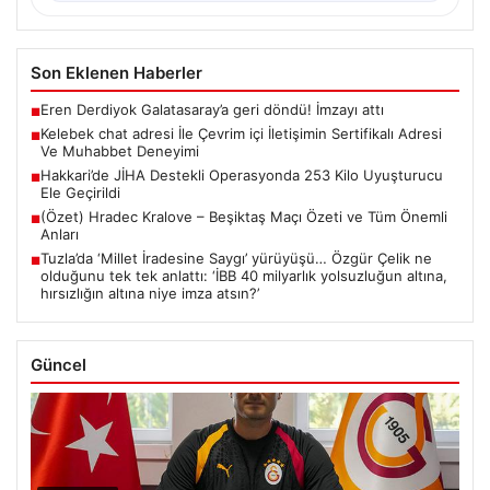
Son Eklenen Haberler
Eren Derdiyok Galatasaray’a geri döndü! İmzayı attı
■
Kelebek chat adresi İle Çevrim içi İletişimin Sertifikalı Adresi
■
Ve Muhabbet Deneyimi
Hakkari’de JİHA Destekli Operasyonda 253 Kilo Uyuşturucu
■
Ele Geçirildi
(Özet) Hradec Kralove – Beşiktaş Maçı Özeti ve Tüm Önemli
■
Anları
Tuzla’da ‘Millet İradesine Saygı’ yürüyüşü… Özgür Çelik ne
■
olduğunu tek tek anlattı: ‘İBB 40 milyarlık yolsuzluğun altına,
hırsızlığın altına niye imza atsın?’
Güncel