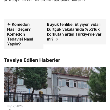
← Komedon
Büyük tehlike: Et yiyen vidalı
Nasıl Geçer?
kurtçuk vakalarında %53’lük
Komedon
korkutan artış! Türkiye’de var
Tedavisi Nasıl
mı? →
Yapılır?
Tavsiye Edilen Haberler
10/12/2025