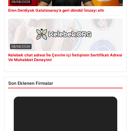
08/08/2026
Eren Derdiyok Galatasaray’a geri döndü! İmzayı attı
08/08/2026
Kelebek chat adresi İle Çevrim içi İletişimin Sertifikalı Adresi
Ve Muhabbet Deneyimi
Son Eklenen Firmalar