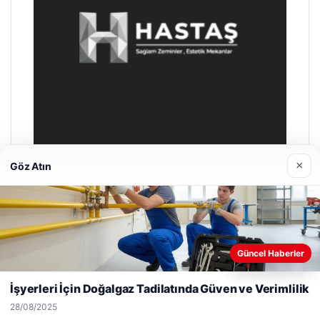
×
Göz Atın
Hastaş Beton
26/05/2026
Web sitemizi nasıl kullandığınızı daha iyi anlayabilmek,
Güncel Haberler
deneyiminizi kişiselleştirmek ve geliştirmek amacıyla çerezler
kullanıyoruz.
Çerez Politikamız
İşyerleri İçin Doğalgaz Tadilatında Güven ve Verimlilik
Reddet
Kabul Et
28/08/2025