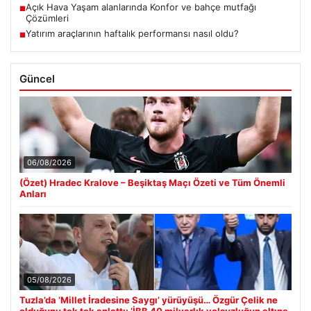
Açık Hava Yaşam alanlarında Konfor ve bahçe mutfağı
■
Çözümleri
Yatırım araçlarının haftalık performansı nasıl oldu?
■
Güncel
06/08/2026
(Özet) Hradec Kralove – Beşiktaş Maçı Özeti ve Tüm Önemli
Anları
05/08/2026
Tuzla’da ‘Millet İradesine Saygı’ yürüyüşü… Özgür Çelik ne
olduğunu tek tek anlattı: ‘İBB 40 milyarlık yolsuzluğun altına,