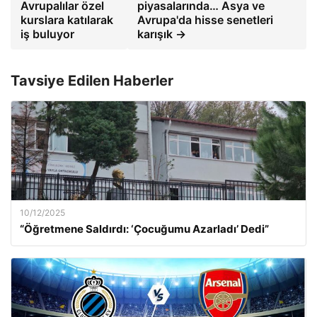
Avrupalılar özel
piyasalarında… Asya ve
kurslara katılarak
Avrupa'da hisse senetleri
iş buluyor
karışık →
Tavsiye Edilen Haberler
10/12/2025
“Öğretmene Saldırdı: ‘Çocuğumu Azarladı’ Dedi”