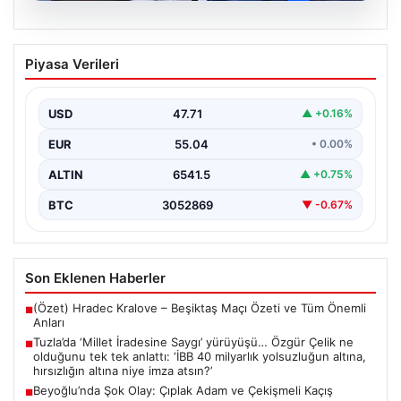
05.08.2026
Tuzla’da ‘Millet İradesine Saygı’
Piyasa Verileri
yürüyüşü… Özgür Çelik ne olduğunu tek
tek anlattı: ‘İBB 40 milyarlık yolsuzluğun
altına, hırsızlığın altına niye imza atsın?’
USD
47.71
▲ +0.16%
{ “title”: “Tuzla’da ‘Millet İradesine Saygı’ Yürüyüşü ve
EUR
55.04
• 0.00%
Özgür Çelik’ten Açıklamalar”, “content”: “ Tuzla…
ALTIN
6541.5
▲ +0.75%
BTC
3052869
▼ -0.67%
Son Eklenen Haberler
(Özet) Hradec Kralove – Beşiktaş Maçı Özeti ve Tüm Önemli
■
Anları
Tuzla’da ‘Millet İradesine Saygı’ yürüyüşü… Özgür Çelik ne
■
olduğunu tek tek anlattı: ‘İBB 40 milyarlık yolsuzluğun altına,
hırsızlığın altına niye imza atsın?’
Beyoğlu’nda Şok Olay: Çıplak Adam ve Çekişmeli Kaçış
■