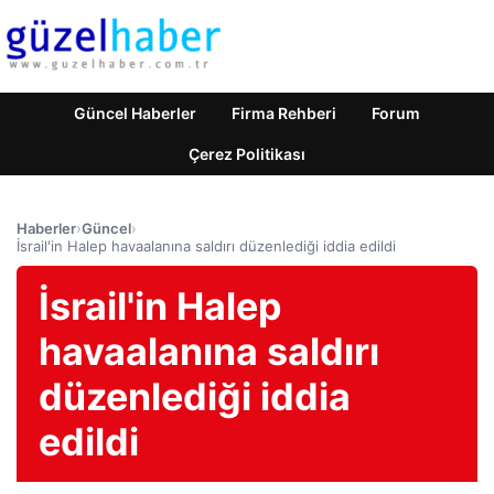
Güncel Haberler
Firma Rehberi
Forum
Çerez Politikası
Haberler
›
Güncel
›
İsrail'in Halep havaalanına saldırı düzenlediği iddia edildi
İsrail'in Halep
havaalanına saldırı
düzenlediği iddia
edildi