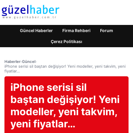
Güncel Haberler
Firma Rehberi
Forum
Çerez Politikası
Haberler
›
Güncel
›
iPhone serisi sil baştan değişiyor! Yeni modeller, yeni takvim, yeni
fiyatlar…
iPhone serisi sil
baştan değişiyor! Yeni
modeller, yeni takvim,
yeni fiyatlar…