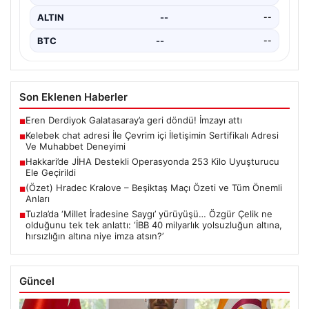
ALTIN
--
--
BTC
--
--
Son Eklenen Haberler
Eren Derdiyok Galatasaray’a geri döndü! İmzayı attı
■
Kelebek chat adresi İle Çevrim içi İletişimin Sertifikalı Adresi
■
Ve Muhabbet Deneyimi
Hakkari’de JİHA Destekli Operasyonda 253 Kilo Uyuşturucu
■
Ele Geçirildi
(Özet) Hradec Kralove – Beşiktaş Maçı Özeti ve Tüm Önemli
■
Anları
Tuzla’da ‘Millet İradesine Saygı’ yürüyüşü… Özgür Çelik ne
■
olduğunu tek tek anlattı: ‘İBB 40 milyarlık yolsuzluğun altına,
hırsızlığın altına niye imza atsın?’
Güncel