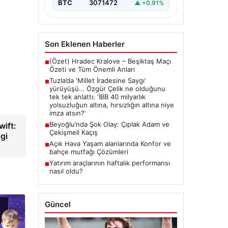
{ “title”: “Tuzla’da ‘Millet İradesine
BTC
3071472
▲ +0.91%
Saygı’ Yürüyüşü ve Özgür
Çelik’ten Açıklamalar”, “content”: “
Tuzla…
Son Eklenen Haberler
(Özet) Hradec Kralove – Beşiktaş Maçı
■
Özeti ve Tüm Önemli Anları
Tuzla’da ‘Millet İradesine Saygı’
■
yürüyüşü… Özgür Çelik ne olduğunu
tek tek anlattı: ‘İBB 40 milyarlık
yolsuzluğun altına, hırsızlığın altına niye
imza atsın?’
Beyoğlu’nda Şok Olay: Çıplak Adam ve
wift:
■
Çekişmeli Kaçış
gi
Açık Hava Yaşam alanlarında Konfor ve
■
bahçe mutfağı Çözümleri
Yatırım araçlarının haftalık performansı
■
nasıl oldu?
Güncel