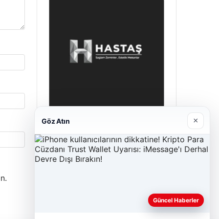
×
Göz Atın
Hastaş Beton
26/05/2026
n.
Güncel Haberler