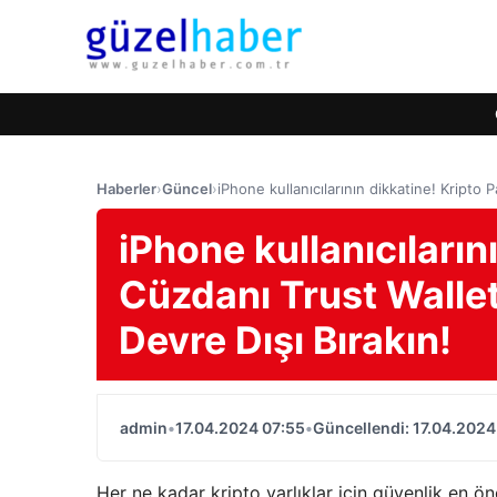
Haberler
›
Güncel
›
iPhone kullanıcılarının dikkatine! Kripto 
iPhone kullanıcıların
Cüzdanı Trust Wallet
Devre Dışı Bırakın!
admin
•
17.04.2024 07:55
•
Güncellendi: 17.04.2024
Her ne kadar kripto varlıklar için güvenlik en ön