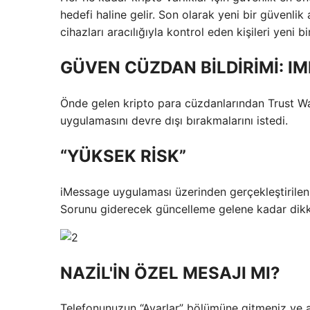
hedefi haline gelir. Son olarak yeni bir güvenlik a
cihazları aracılığıyla kontrol eden kişileri yeni bi
GÜVEN CÜZDAN BİLDİRİMİ: I
Önde gelen kripto para cüzdanlarından Trust Wal
uygulamasını devre dışı bırakmalarını istedi.
“YÜKSEK RİSK”
iMessage uygulaması üzerinden gerçekleştirilen sal
Sorunu giderecek güncelleme gelene kadar dikkat
NAZİL'İN ÖZEL MESAJI MI?
Telefonunuzun “Ayarlar” bölümüne gitmeniz ve a