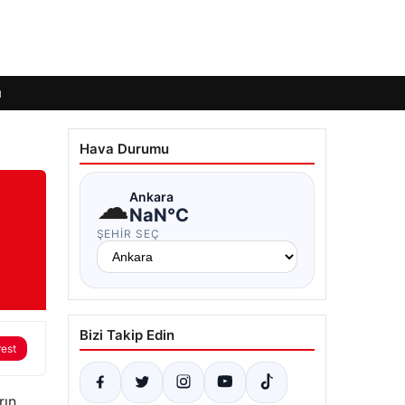
ı
Hava Durumu
☁
Ankara
NaN°C
ŞEHIR SEÇ
Bizi Takip Edin
rest
rın