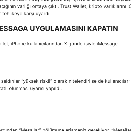
çığının varlığı ortaya çıktı. Trust Wallet, kripto varlıklarını 
r tehlikeye karşı uyardı.
MESSAGA UYGULAMASINI KAPATIN
let, iPhone kullanıcılarından X gönderisiyle iMessage
dırılar “yüksek riskli” olarak nitelendirilse de kullanıcılar;
li olunması uyarısı yapıldı.
rdından “Mesajlar” bölümüne erişmeniz gerekiyor. “Mesajla