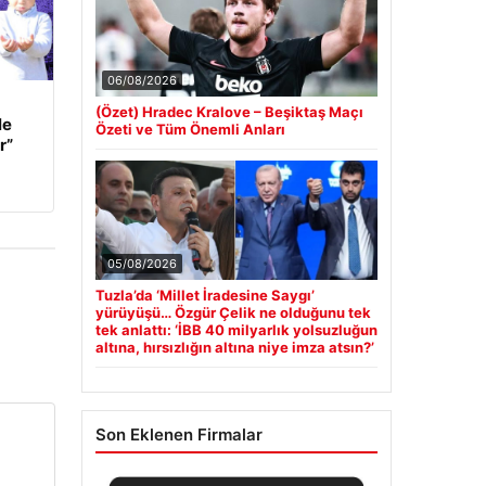
06/08/2026
(Özet) Hradec Kralove – Beşiktaş Maçı
le
Özeti ve Tüm Önemli Anları
r”
05/08/2026
Tuzla’da ‘Millet İradesine Saygı’
yürüyüşü… Özgür Çelik ne olduğunu tek
tek anlattı: ‘İBB 40 milyarlık yolsuzluğun
altına, hırsızlığın altına niye imza atsın?’
Son Eklenen Firmalar