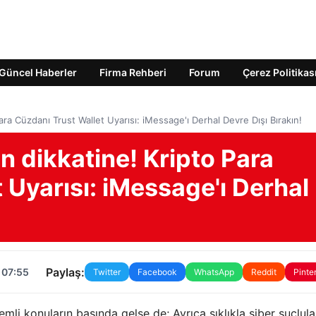
Güncel Haberler
Firma Rehberi
Forum
Çerez Politikas
Para Cüzdanı Trust Wallet Uyarısı: iMessage'ı Derhal Devre Dışı Bırakın!
ın dikkatine! Kripto Para
 Uyarısı: iMessage'ı Derhal
Paylaş:
 07:55
Twitter
Facebook
WhatsApp
Reddit
Pinte
emli konuların başında gelse de; Ayrıca sıklıkla siber suçlula