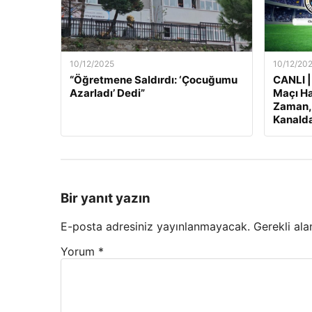
10/12/2025
10/12/20
“Öğretmene Saldırdı: ‘Çocuğumu
CANLI |
Azarladı’ Dedi”
Maçı Ha
Zaman, 
Kanalda
Bir yanıt yazın
E-posta adresiniz yayınlanmayacak.
Gerekli ala
Yorum
*