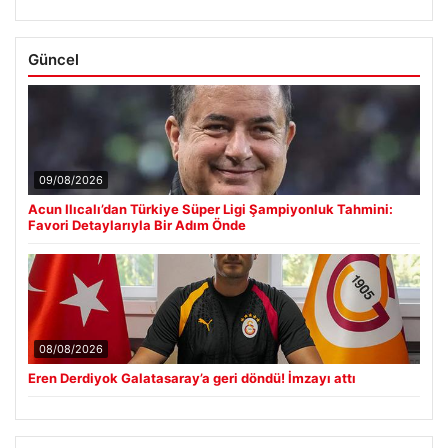
Güncel
09/08/2026
Acun Ilıcalı’dan Türkiye Süper Ligi Şampiyonluk Tahmini:
Favori Detaylarıyla Bir Adım Önde
08/08/2026
Eren Derdiyok Galatasaray’a geri döndü! İmzayı attı