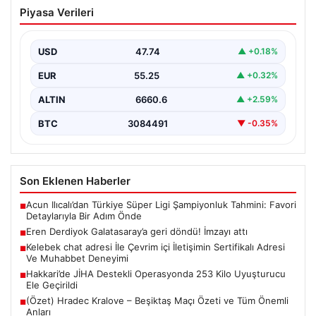
Eren Derdiyok Galatasaray’a geri
Piyasa Verileri
döndü! İmzayı attı
USD
47.74
▲ +0.18%
EUR
55.25
▲ +0.32%
ALTIN
6660.6
▲ +2.59%
BTC
3084491
▼ -0.35%
Son Eklenen Haberler
Acun Ilıcalı’dan Türkiye Süper Ligi Şampiyonluk Tahmini: Favori
■
Detaylarıyla Bir Adım Önde
Eren Derdiyok Galatasaray’a geri döndü! İmzayı attı
■
Kelebek chat adresi İle Çevrim içi İletişimin Sertifikalı Adresi
■
Ve Muhabbet Deneyimi
Hakkari’de JİHA Destekli Operasyonda 253 Kilo Uyuşturucu
■
Ele Geçirildi
(Özet) Hradec Kralove – Beşiktaş Maçı Özeti ve Tüm Önemli
■
Anları