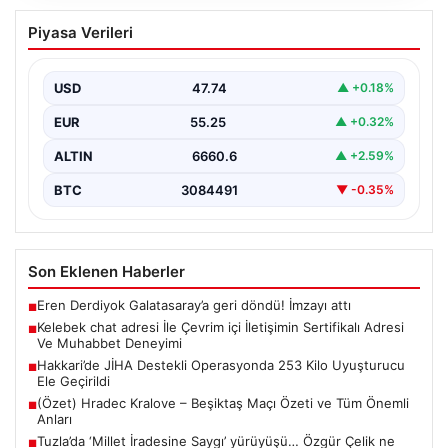
Kelebek chat adresi İle Çevrim içi
Piyasa Verileri
İletişimin Sertifikalı Adresi Ve
Muhabbet Deneyimi
USD
47.74
▲ +0.18%
Sanal dünyasında bireylerin kaliteli bir biçimde bağlantı
sağlaması ciddi bir hassasiyet taşımaktadır. Güncel
EUR
55.25
▲ +0.32%
olarak…
ALTIN
6660.6
▲ +2.59%
BTC
3084491
▼ -0.35%
Son Eklenen Haberler
Eren Derdiyok Galatasaray’a geri döndü! İmzayı attı
■
Kelebek chat adresi İle Çevrim içi İletişimin Sertifikalı Adresi
■
Ve Muhabbet Deneyimi
Hakkari’de JİHA Destekli Operasyonda 253 Kilo Uyuşturucu
■
Ele Geçirildi
(Özet) Hradec Kralove – Beşiktaş Maçı Özeti ve Tüm Önemli
■
Anları
Tuzla’da ‘Millet İradesine Saygı’ yürüyüşü… Özgür Çelik ne
■