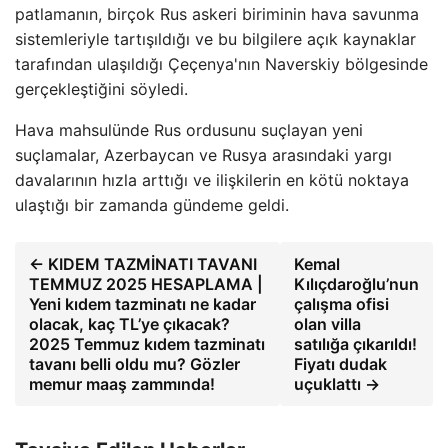
patlamanın, birçok Rus askeri biriminin hava savunma
sistemleriyle tartışıldığı ve bu bilgilere açık kaynaklar
tarafından ulaşıldığı Çeçenya'nın Naverskiy bölgesinde
gerçekleştiğini söyledi.
Hava mahsulünde Rus ordusunu suçlayan yeni
suçlamalar, Azerbaycan ve Rusya arasındaki yargı
davalarının hızla arttığı ve ilişkilerin en kötü noktaya
ulaştığı bir zamanda gündeme geldi.
← KIDEM TAZMİNATI TAVANI
Kemal
TEMMUZ 2025 HESAPLAMA |
Kılıçdaroğlu’nun
Yeni kıdem tazminatı ne kadar
çalışma ofisi
olacak, kaç TL’ye çıkacak?
olan villa
2025 Temmuz kıdem tazminatı
satılığa çıkarıldı!
tavanı belli oldu mu? Gözler
Fiyatı dudak
memur maaş zammında!
uçuklattı →