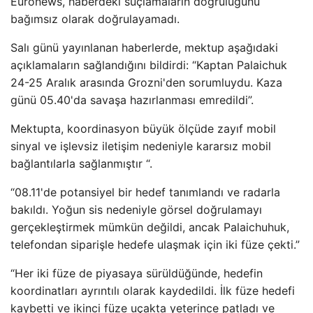
Euronews, haberdeki suçlamaların doğruluğunu
bağımsız olarak doğrulayamadı.
Salı günü yayınlanan haberlerde, mektup aşağıdaki
açıklamaların sağlandığını bildirdi: “Kaptan Palaichuk
24-25 Aralık arasında Grozni'den sorumluydu. Kaza
günü 05.40'da savaşa hazırlanması emredildi”.
Mektupta, koordinasyon büyük ölçüde zayıf mobil
sinyal ve işlevsiz iletişim nedeniyle kararsız mobil
bağlantılarla sağlanmıştır “.
“08.11'de potansiyel bir hedef tanımlandı ve radarla
bakıldı. Yoğun sis nedeniyle görsel doğrulamayı
gerçekleştirmek mümkün değildi, ancak Palaichuhuk,
telefondan siparişle hedefe ulaşmak için iki füze çekti.”
“Her iki füze de piyasaya sürüldüğünde, hedefin
koordinatları ayrıntılı olarak kaydedildi. İlk füze hedefi
kaybetti ve ikinci füze uçakta yeterince patladı ve