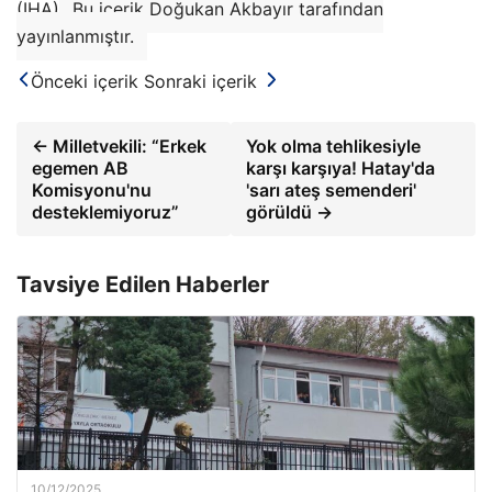
(IHA)
Bu içerik Doğukan Akbayır tarafından
yayınlanmıştır.
Önceki içerik
Sonraki içerik
← Milletvekili: “Erkek
Yok olma tehlikesiyle
egemen AB
karşı karşıya! Hatay'da
Komisyonu'nu
'sarı ateş semenderi'
desteklemiyoruz”
görüldü →
Tavsiye Edilen Haberler
10/12/2025