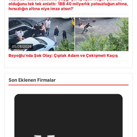
olduğunu tek tek anlattı: ‘İBB 40 milyarlık yolsuzluğun altına,
hırsızlığın altına niye imza atsın?’
05/08/2026
Beyoğlu’nda Şok Olay: Çıplak Adam ve Çekişmeli Kaçış
Son Eklenen Firmalar