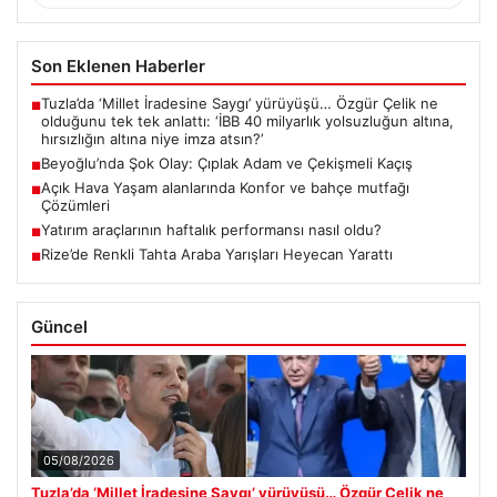
Son Eklenen Haberler
Tuzla’da ‘Millet İradesine Saygı’ yürüyüşü… Özgür Çelik ne
■
olduğunu tek tek anlattı: ‘İBB 40 milyarlık yolsuzluğun altına,
hırsızlığın altına niye imza atsın?’
Beyoğlu’nda Şok Olay: Çıplak Adam ve Çekişmeli Kaçış
■
Açık Hava Yaşam alanlarında Konfor ve bahçe mutfağı
■
Çözümleri
Yatırım araçlarının haftalık performansı nasıl oldu?
■
Rize’de Renkli Tahta Araba Yarışları Heyecan Yarattı
■
Güncel
05/08/2026
Tuzla’da ‘Millet İradesine Saygı’ yürüyüşü… Özgür Çelik ne