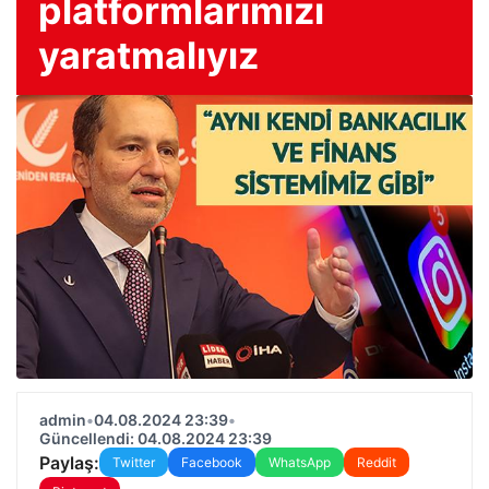
platformlarımızı
yaratmalıyız
admin
•
04.08.2024 23:39
•
Güncellendi: 04.08.2024 23:39
Paylaş:
Twitter
Facebook
WhatsApp
Reddit