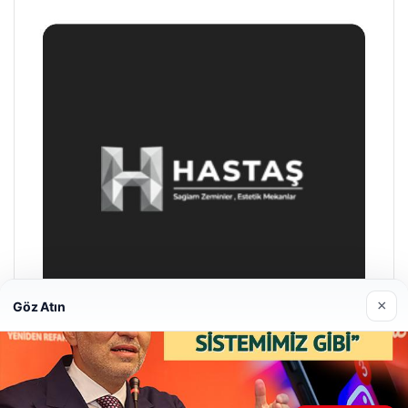
×
Göz Atın
Hastaş Beton
26/05/2026