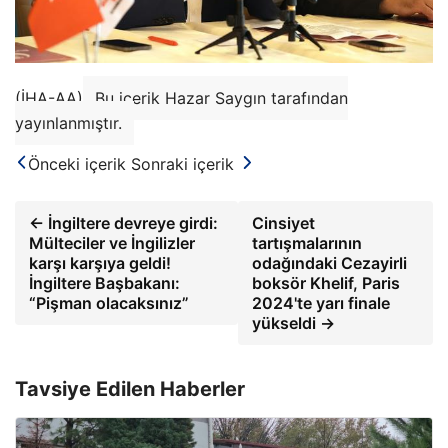
(İHA-AA)
Bu içerik Hazar Saygın tarafından
yayınlanmıştır.
Önceki içerik
Sonraki içerik
← İngiltere devreye girdi:
Cinsiyet
Mülteciler ve İngilizler
tartışmalarının
karşı karşıya geldi!
odağındaki Cezayirli
İngiltere Başbakanı:
boksör Khelif, Paris
“Pişman olacaksınız”
2024'te yarı finale
yükseldi →
Tavsiye Edilen Haberler