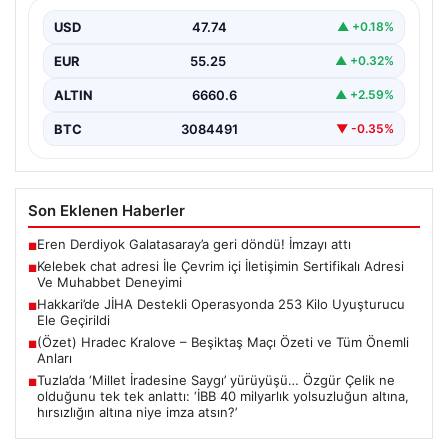
Muhabbet Deneyimi
USD
47.74
▲ +0.18%
Sanal dünyasında bireylerin kaliteli bir biçimde bağlantı
sağlaması ciddi bir hassasiyet taşımaktadır. Güncel
EUR
55.25
▲ +0.32%
olarak…
ALTIN
6660.6
▲ +2.59%
BTC
3084491
▼ -0.35%
Son Eklenen Haberler
Eren Derdiyok Galatasaray’a geri döndü! İmzayı attı
■
Kelebek chat adresi İle Çevrim içi İletişimin Sertifikalı Adresi
■
Ve Muhabbet Deneyimi
Hakkari’de JİHA Destekli Operasyonda 253 Kilo Uyuşturucu
■
Ele Geçirildi
(Özet) Hradec Kralove – Beşiktaş Maçı Özeti ve Tüm Önemli
■
Anları
Tuzla’da ‘Millet İradesine Saygı’ yürüyüşü… Özgür Çelik ne
■
olduğunu tek tek anlattı: ‘İBB 40 milyarlık yolsuzluğun altına,
hırsızlığın altına niye imza atsın?’