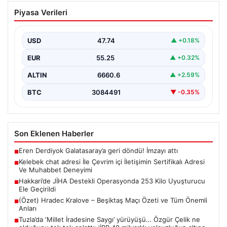
Kelebek chat adresi İle Çevrim içi
Piyasa Verileri
İletişimin Sertifikalı Adresi Ve
Muhabbet Deneyimi
USD
47.74
▲ +0.18%
Sanal dünyasında bireylerin kaliteli bir biçimde bağlantı
sağlaması ciddi bir hassasiyet taşımaktadır. Güncel
EUR
55.25
▲ +0.32%
olarak…
ALTIN
6660.6
▲ +2.59%
BTC
3084491
▼ -0.35%
Son Eklenen Haberler
Eren Derdiyok Galatasaray’a geri döndü! İmzayı attı
■
Kelebek chat adresi İle Çevrim içi İletişimin Sertifikalı Adresi
■
Ve Muhabbet Deneyimi
Hakkari’de JİHA Destekli Operasyonda 253 Kilo Uyuşturucu
■
Ele Geçirildi
(Özet) Hradec Kralove – Beşiktaş Maçı Özeti ve Tüm Önemli
■
Anları
Tuzla’da ‘Millet İradesine Saygı’ yürüyüşü… Özgür Çelik ne
■