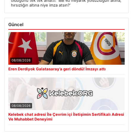
olduğunu tek tek anlattı: ‘İBB 40 milyarlık yolsuzluğun altına,
hırsızlığın altına niye imza atsın?’
Güncel
08/08/2026
Eren Derdiyok Galatasaray’a geri döndü! İmzayı attı
08/08/2026
Kelebek chat adresi İle Çevrim içi İletişimin Sertifikalı Adresi
Ve Muhabbet Deneyimi