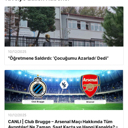
10/12/2025
“Öğretmene Saldırdı: ‘Çocuğumu Azarladı’ Dedi”
10/12/2025
CANLI | Club Brugge – Arsenal Maçı Hakkında Tüm
Ayrıntılar! Ne Zaman, Saat Kaçta ve Hangi Kanalda? –