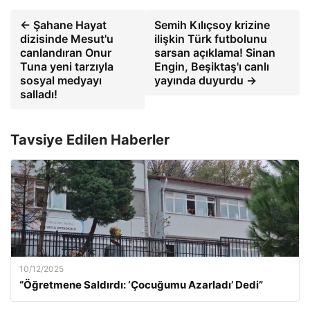
← Şahane Hayat
Semih Kılıçsoy krizine
dizisinde Mesut'u
ilişkin Türk futbolunu
canlandıran Onur
sarsan açıklama! Sinan
Tuna yeni tarzıyla
Engin, Beşiktaş'ı canlı
sosyal medyayı
yayında duyurdu →
salladı!
Tavsiye Edilen Haberler
10/12/2025
“Öğretmene Saldırdı: ‘Çocuğumu Azarladı’ Dedi”