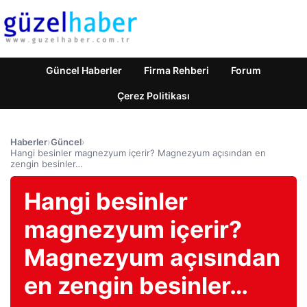
Güncel Haberler
Firma Rehberi
Forum
Çerez Politikası
Haberler
›
Güncel
›
Hangi besinler magnezyum içerir? Magnezyum açısından en
zengin besinler…
Hangi besinler
magnezyum içerir?
Magnezyum açısından
en zengin besinler…