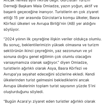
Ancak herkes aynı fikirde değil. Gürcistan Turizm
Derneği Başkanı Maia Omiadze, yazın yoğun, aktif ve
başarılı geçeceğine inanıyor. Turistlerin en çok ziyaret
ettiği 15 yer arasında Gürcistan'a komşu ülkeler, Basra
Körfezi ülkeleri ve Avrupa Birliği'nin (AB) yer aldığını
söylüyor.
“2024 yılının ilk çeyreğine ilişkin veriler oldukça olumlu.
Bu sonuç, beklentilerimizin yüksek olmasına ve turizm
sektörünün ikinci çeyreğinin, yaz sezonunun ve yıl
sonuna doğru genel eğilimin çok olumlu olacağını
varsaymamıza olanak sağlıyor.” diyen Omiadze,
turistlerin ağırlıklı olarak Asya, Basra Körfezi ve
Avrupa'ya seyahat edeceğini sözlerine ekledi. Kendi
ülkelerinden turist gelmesini beklediklerini ancak
Avrupa ülkelerinin toplam turist sayısının yüzde 5'ini
oluşturduğunu söyledi.
“Bugün Acara'yı ziyaret eden turistler ağırlıklı olarak