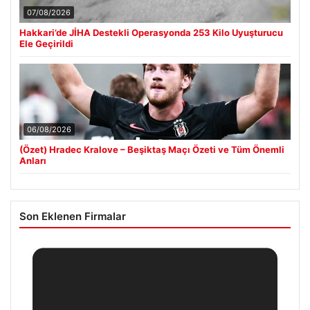
07/08/2026
Hakkari’de JİHA Destekli Operasyonda 253 Kilo Uyuşturucu
Ele Geçirildi
06/08/2026
(Özet) Hradec Kralove – Beşiktaş Maçı Özeti ve Tüm Önemli
Anları
Son Eklenen Firmalar