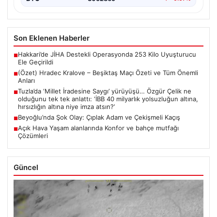
Son Eklenen Haberler
Hakkari’de JİHA Destekli Operasyonda 253 Kilo Uyuşturucu
■
Ele Geçirildi
(Özet) Hradec Kralove – Beşiktaş Maçı Özeti ve Tüm Önemli
■
Anları
Tuzla’da ‘Millet İradesine Saygı’ yürüyüşü… Özgür Çelik ne
■
olduğunu tek tek anlattı: ‘İBB 40 milyarlık yolsuzluğun altına,
hırsızlığın altına niye imza atsın?’
Beyoğlu’nda Şok Olay: Çıplak Adam ve Çekişmeli Kaçış
■
Açık Hava Yaşam alanlarında Konfor ve bahçe mutfağı
■
Çözümleri
Güncel