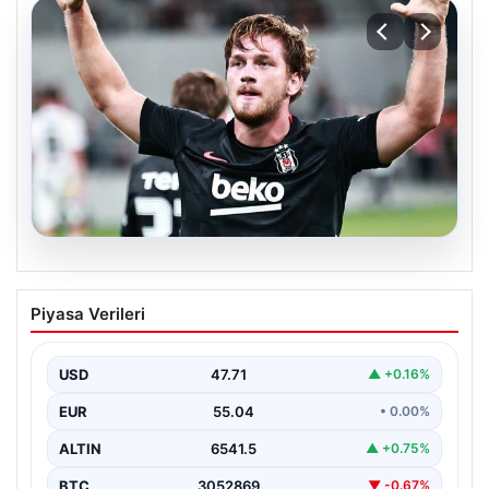
06.08.2026
(Özet) Hradec Kralove – Beşiktaş Maçı
Piyasa Verileri
Özeti ve Tüm Önemli Anları
USD
47.71
▲ +0.16%
EUR
55.04
• 0.00%
ALTIN
6541.5
▲ +0.75%
BTC
3052869
▼ -0.67%