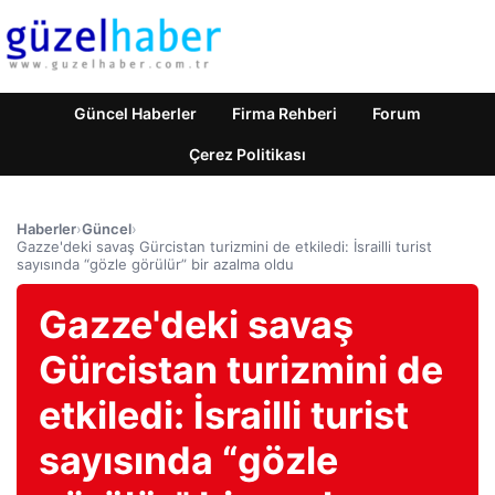
Güncel Haberler
Firma Rehberi
Forum
Çerez Politikası
Haberler
›
Güncel
›
Gazze'deki savaş Gürcistan turizmini de etkiledi: İsrailli turist
sayısında “gözle görülür” bir azalma oldu
Gazze'deki savaş
Gürcistan turizmini de
etkiledi: İsrailli turist
sayısında “gözle