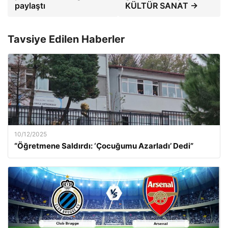
paylaştı
KÜLTÜR SANAT →
Tavsiye Edilen Haberler
10/12/2025
“Öğretmene Saldırdı: ‘Çocuğumu Azarladı’ Dedi”