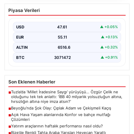
Yatırım araçlarının haftalık performansı
Piyasa Verileri
nasıl oldu?
USD
47.61
▲ +0.05%
EUR
55.11
▲ +0.13%
ALTIN
6516.6
▲ +0.32%
BTC
3071472
▲ +0.91%
Son Eklenen Haberler
Tuzla’da ‘Millet İradesine Saygı’ yürüyüşü… Özgür Çelik ne
■
olduğunu tek tek anlattı: ‘İBB 40 milyarlık yolsuzluğun altına,
hırsızlığın altına niye imza atsın?’
Beyoğlu’nda Şok Olay: Çıplak Adam ve Çekişmeli Kaçış
■
Açık Hava Yaşam alanlarında Konfor ve bahçe mutfağı
■
Çözümleri
Yatırım araçlarının haftalık performansı nasıl oldu?
■
Rize’de Renkli Tahta Araba Yarışları Heyecan Yarattı
■