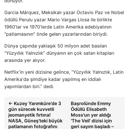
dönüyor.
Garcia Márquez, Meksikalı yazar Octavio Paz ve Nobel
ödüllü Perulu yazar Mario Vargas Llosa ile birlikte
1960'lar ve 1970'lerde Latin Amerika edebiyatının
“patlamasının” önde gelen yazarlarından biriydi.
Dünya çapında yaklaşık 50 milyon adet basılan
“Yüzyıllık Yalnızlık” dünyanın en çok satan kitapları
arasında yer alıyor.
Netflix'in yeni dizisine gelince, “Yüzyıllık Yalnızlık, Latin
Amerika'da şimdiye kadar yapılmış en iddialı
yapımlardan biri.” dedi.
← Kuzey Yarımküre'de 3
Başrolünde Emmy
gün sürecek kuvvetli
Ödüllü Elisabeth
jeomanyetik fırtına!
Moss'un yer aldığı
NASA, Güneş'teki büyük
'The Veil' dizisi için
patlamanın fotoğrafını
geri sayım başladı –