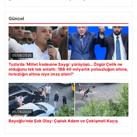
Güncel
05/08/2026
Tuzla’da ‘Millet İradesine Saygı’ yürüyüşü… Özgür Çelik ne
olduğunu tek tek anlattı: ‘İBB 40 milyarlık yolsuzluğun altına,
hırsızlığın altına niye imza atsın?’
05/08/2026
Beyoğlu’nda Şok Olay: Çıplak Adam ve Çekişmeli Kaçış