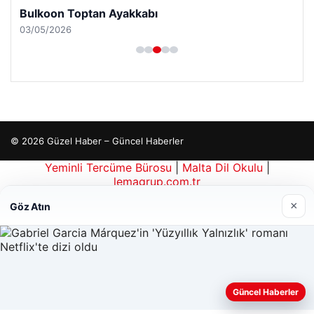
Bulkoon Toptan Ayakkabı
03/05/2026
© 2026 Güzel Haber – Güncel Haberler
Yeminli Tercüme Bürosu
|
Malta Dil Okulu
|
lemagrup.com.tr
pto
b
rbahis giriş
tcio
×
Göz Atın
Güncel Haberler
Web sitemizi nasıl kullandığınızı daha iyi anlayabilmek,