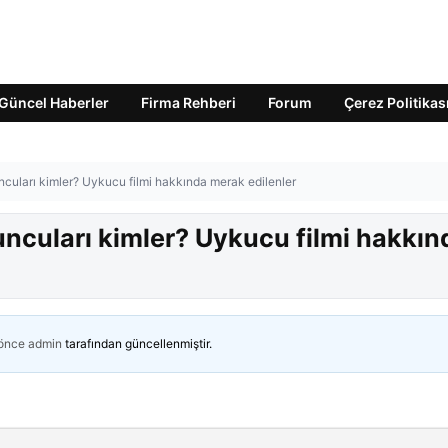
Güncel Haberler
Firma Rehberi
Forum
Çerez Politikas
cuları kimler? Uykucu filmi hakkında merak edilenler
uncuları kimler? Uykucu filmi hakkın
 önce
admin
tarafından güncellenmiştir.