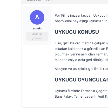
Poll Films imzası taşıyan Uykucu f
A
başrollerini paylaştığı Uykucu’nu
admin
UYKUCU KONUSU
Anahtar
yönetici
Film, gizli bir örgüt adına çalışan 
ortadan kaldırmakla görevli olan 
öldürmek yerine aşık olan Ferman, 
mücadelesiyle dolu geri dönüşü ol
Aksiyon ve psikolojik gerilimi bir
UYKUCU OYUNCULAR
Uykucu filminde Ferman’a Çağatay
Barış Falay, Tamer Levent, Ferit K