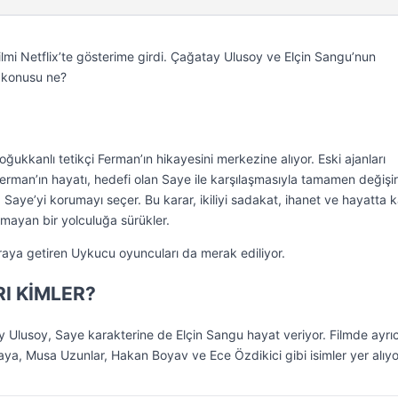
ilmi Netflix’te gösterime girdi. Çağatay Ulusoy ve Elçin Sangu’nun
n konusu ne?
soğukkanlı tetikçi Ferman’ın hikayesini merkezine alıyor. Eski ajanları
Ferman’ın hayatı, hedefi olan Saye ile karşılaşmasıyla tamamen değişi
Saye’yi korumayı seçer. Bu karar, ikiliyi sadakat, ihanet ve hayatta 
mayan bir yolculuğa sürükler.
 araya getiren Uykucu oyuncuları da merak ediliyor.
I KİMLER?
 Ulusoy, Saye karakterine de Elçin Sangu hayat veriyor. Filmde ayrı
aya, Musa Uzunlar, Hakan Boyav ve Ece Özdikici gibi isimler yer alıyo