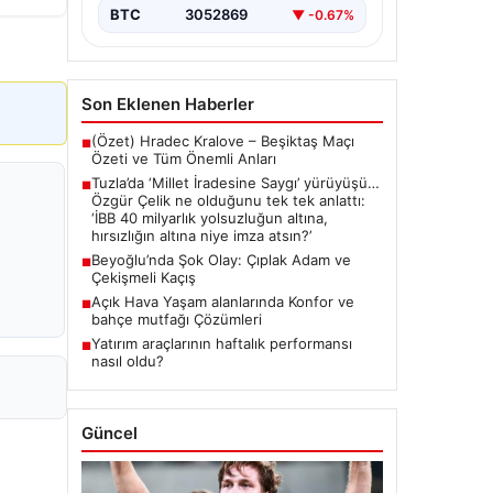
{ "title": "Tuzla'da 'Millet İradesine
BTC
3052869
▼ -0.67%
Saygı' Yürüyüşü ve Özgür Çelik'ten
Açıklamalar", "content": "Tuzla
ilçesinde…
Son Eklenen Haberler
(Özet) Hradec Kralove – Beşiktaş Maçı
■
Özeti ve Tüm Önemli Anları
Tuzla’da ‘Millet İradesine Saygı’ yürüyüşü…
■
Özgür Çelik ne olduğunu tek tek anlattı:
‘İBB 40 milyarlık yolsuzluğun altına,
hırsızlığın altına niye imza atsın?’
Beyoğlu’nda Şok Olay: Çıplak Adam ve
■
Çekişmeli Kaçış
Açık Hava Yaşam alanlarında Konfor ve
■
bahçe mutfağı Çözümleri
Yatırım araçlarının haftalık performansı
■
nasıl oldu?
Güncel