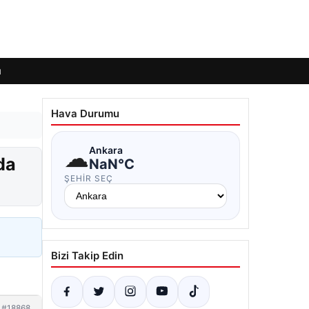
ı
Hava Durumu
☁
Ankara
da
NaN°C
ŞEHIR SEÇ
Bizi Takip Edin
#18868