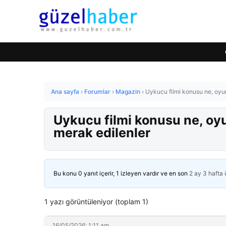
Ana sayfa
›
Forumlar
›
Magazin
›
Uykucu filmi konusu ne, oyun
Uykucu filmi konusu ne, oy
merak edilenler
Bu konu 0 yanıt içerir, 1 izleyen vardır ve en son
2 ay 3 hafta
1 yazı görüntüleniyor (toplam 1)
16/05/2026: 1:11 am