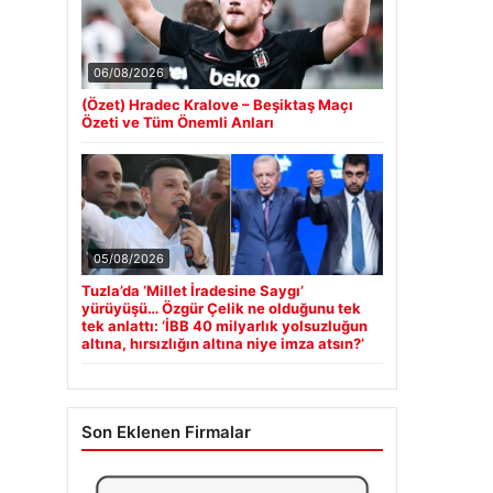
06/08/2026
(Özet) Hradec Kralove – Beşiktaş Maçı
Özeti ve Tüm Önemli Anları
05/08/2026
Tuzla’da ‘Millet İradesine Saygı’
yürüyüşü… Özgür Çelik ne olduğunu tek
tek anlattı: ‘İBB 40 milyarlık yolsuzluğun
altına, hırsızlığın altına niye imza atsın?’
Son Eklenen Firmalar