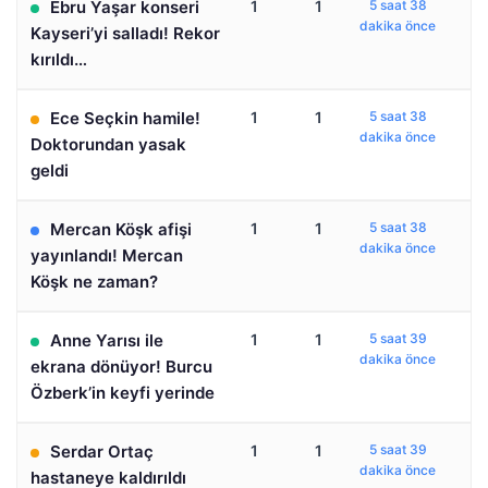
Ebru Yaşar konseri
1
1
5 saat 38
dakika önce
Kayseri’yi salladı! Rekor
kırıldı…
Ece Seçkin hamile!
1
1
5 saat 38
dakika önce
Doktorundan yasak
geldi
Mercan Köşk afişi
1
1
5 saat 38
dakika önce
yayınlandı! Mercan
Köşk ne zaman?
Anne Yarısı ile
1
1
5 saat 39
dakika önce
ekrana dönüyor! Burcu
Özberk’in keyfi yerinde
Serdar Ortaç
1
1
5 saat 39
dakika önce
hastaneye kaldırıldı