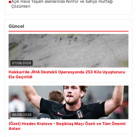
Açık Hava Yaşam alanlarında Konfor ve bahçe mutfağı
■
Çözümleri
Güncel
07/08/2026
Hakkari’de JİHA Destekli Operasyonda 253 Kilo Uyuşturucu
Ele Geçirildi
06/08/2026
(Özet) Hradec Kralove – Beşiktaş Maçı Özeti ve Tüm Önemli
Anları