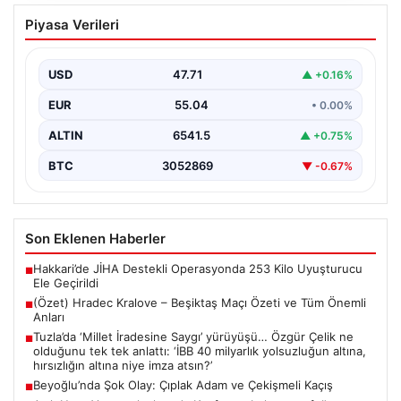
(Özet) Hradec Kralove – Beşiktaş Maçı
Piyasa Verileri
Özeti ve Tüm Önemli Anları
USD
47.71
▲ +0.16%
EUR
55.04
• 0.00%
ALTIN
6541.5
▲ +0.75%
BTC
3052869
▼ -0.67%
Son Eklenen Haberler
Hakkari’de JİHA Destekli Operasyonda 253 Kilo Uyuşturucu
■
Ele Geçirildi
(Özet) Hradec Kralove – Beşiktaş Maçı Özeti ve Tüm Önemli
■
Anları
Tuzla’da ‘Millet İradesine Saygı’ yürüyüşü… Özgür Çelik ne
■
olduğunu tek tek anlattı: ‘İBB 40 milyarlık yolsuzluğun altına,
hırsızlığın altına niye imza atsın?’
Beyoğlu’nda Şok Olay: Çıplak Adam ve Çekişmeli Kaçış
■