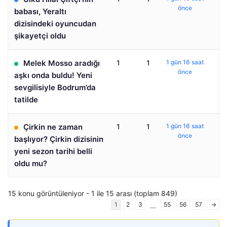
önce
babası, Yeraltı
dizisindeki oyuncudan
şikayetçi oldu
Melek Mosso aradığı
1
1
1 gün 16 saat
önce
aşkı onda buldu! Yeni
sevgilisiyle Bodrum’da
tatilde
Çirkin ne zaman
1
1
1 gün 16 saat
önce
başlıyor? Çirkin dizisinin
yeni sezon tarihi belli
oldu mu?
15 konu görüntüleniyor - 1 ile 15 arası (toplam 849)
1
2
3
55
56
57
→
…