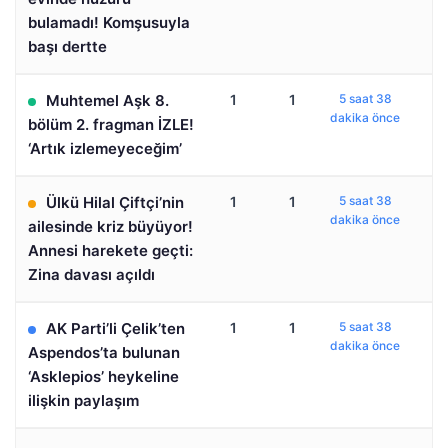
bulamadı! Komşusuyla
başı dertte
Muhtemel Aşk 8.
1
1
5 saat 38
dakika önce
bölüm 2. fragman İZLE!
‘Artık izlemeyeceğim’
Ülkü Hilal Çiftçi’nin
1
1
5 saat 38
dakika önce
ailesinde kriz büyüyor!
Annesi harekete geçti:
Zina davası açıldı
AK Parti’li Çelik’ten
1
1
5 saat 38
dakika önce
Aspendos’ta bulunan
‘Asklepios’ heykeline
ilişkin paylaşım