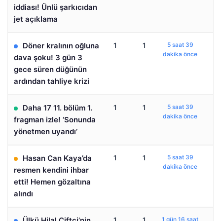
iddiası! Ünlü şarkıcıdan
jet açıklama
Döner kralının oğluna
1
1
5 saat 39
dakika önce
dava şoku! 3 gün 3
gece süren düğünün
ardından tahliye krizi
Daha 17 11. bölüm 1.
1
1
5 saat 39
dakika önce
fragman izle! ‘Sonunda
yönetmen uyandı’
Hasan Can Kaya’da
1
1
5 saat 39
dakika önce
resmen kendini ihbar
etti! Hemen gözaltına
alındı
Ülkü Hilal Çiftçi’nin
1
1
1 gün 16 saat