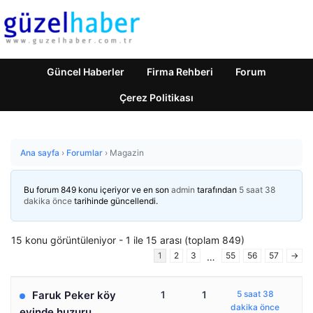
Güncel Haberler
Firma Rehberi
Forum
Çerez Politikası
Ana sayfa
›
Forumlar
›
Magazin
Bu forum 849 konu içeriyor ve en son
admin
tarafından
5 saat 38
dakika önce
tarihinde güncellendi.
15 konu görüntüleniyor - 1 ile 15 arası (toplam 849)
1
2
3
55
56
57
→
…
Faruk Peker köy
1
1
5 saat 38
dakika önce
evinde huzuru