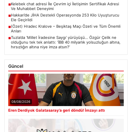
Kelebek chat adresi İle Çevrim içi İletişimin Sertifikalı Adresi
■
Ve Muhabbet Deneyimi
Hakkari’de JİHA Destekli Operasyonda 253 Kilo Uyuşturucu
■
Ele Geçirildi
(Özet) Hradec Kralove – Beşiktaş Maçı Özeti ve Tüm Önemli
■
Anları
Tuzla’da ‘Millet İradesine Saygı’ yürüyüşü… Özgür Çelik ne
■
olduğunu tek tek anlattı: ‘İBB 40 milyarlık yolsuzluğun altına,
hırsızlığın altına niye imza atsın?’
Güncel
08/08/2026
Eren Derdiyok Galatasaray’a geri döndü! İmzayı attı