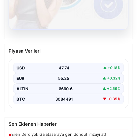
08.08.2026
Kelebek chat adresi İle Çevrim içi
Piyasa Verileri
İletişimin Sertifikalı Adresi Ve
Muhabbet Deneyimi
USD
47.74
▲ +0.18%
Sanal dünyasında bireylerin kaliteli bir biçimde bağlantı
sağlaması ciddi bir hassasiyet taşımaktadır. Güncel
EUR
55.25
▲ +0.32%
olarak…
ALTIN
6660.6
▲ +2.59%
BTC
3084491
▼ -0.35%
Son Eklenen Haberler
Eren Derdiyok Galatasaray’a geri döndü! İmzayı attı
■