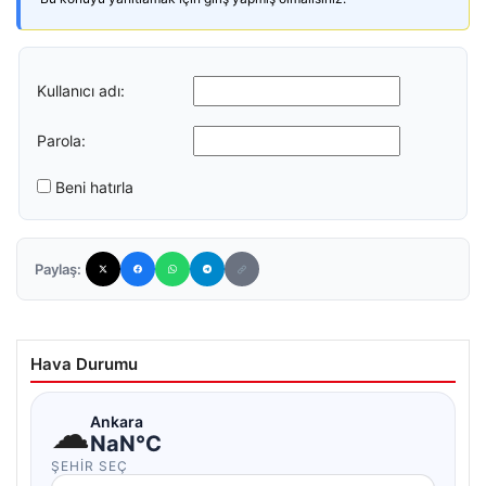
Kullanıcı adı:
Parola:
Beni hatırla
Paylaş:
Hava Durumu
☁
Ankara
NaN°C
ŞEHIR SEÇ