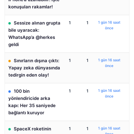
konuşulan rakamlar!
Sessize alınan grupta
1
1
1 gün 16 saat
önce
bile uyaracak:
WhatsApp’a @herkes
geldi
Sınırların dışına çıktı:
1
1
1 gün 16 saat
önce
Yapay zeka dünyasında
tedirgin eden olay!
100 bin
1
1
1 gün 16 saat
önce
yönlendiricide arka
kapı: Her 35 saniyede
bağlantı kuruyor
SpaceX roketinin
1
1
1 gün 16 saat
önce