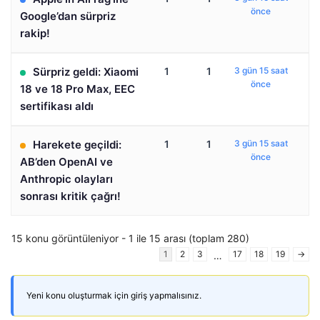
önce
Google’dan sürpriz
rakip!
Sürpriz geldi: Xiaomi
1
1
3 gün 15 saat
önce
18 ve 18 Pro Max, EEC
sertifikası aldı
Harekete geçildi:
1
1
3 gün 15 saat
önce
AB’den OpenAI ve
Anthropic olayları
sonrası kritik çağrı!
15 konu görüntüleniyor - 1 ile 15 arası (toplam 280)
1
2
3
17
18
19
→
…
Yeni konu oluşturmak için giriş yapmalısınız.