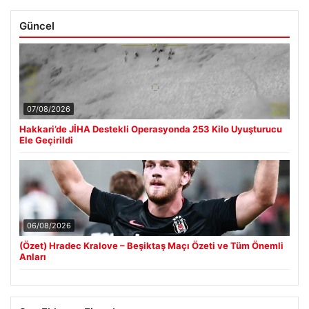
Güncel
07/08/2026
Hakkari’de JİHA Destekli Operasyonda 253 Kilo Uyuşturucu
Ele Geçirildi
06/08/2026
(Özet) Hradec Kralove – Beşiktaş Maçı Özeti ve Tüm Önemli
Anları