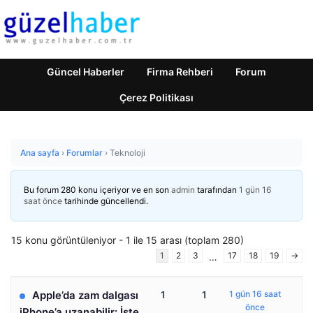
Güncel Haberler
Firma Rehberi
Forum
Çerez Politikası
Ana sayfa
›
Forumlar
›
Teknoloji
Bu forum 280 konu içeriyor ve en son
admin
tarafından
1 gün 16
saat önce
tarihinde güncellendi.
15 konu görüntüleniyor - 1 ile 15 arası (toplam 280)
1
2
3
17
18
19
→
…
Apple’da zam dalgası
1
1
1 gün 16 saat
önce
iPhone’a uzanabilir: İşte