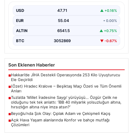
USD
47.71
▲ +0.16%
EUR
55.04
• 0.00%
ALTIN
6541.5
▲ +0.75%
BTC
3052869
▼ -0.67%
Son Eklenen Haberler
Hakkari’de JİHA Destekli Operasyonda 253 Kilo Uyuşturucu
■
Ele Geçirildi
(Özet) Hradec Kralove – Beşiktaş Maçı Özeti ve Tüm Önemli
■
Anları
Tuzla’da ‘Millet İradesine Saygı’ yürüyüşü… Özgür Çelik ne
■
olduğunu tek tek anlattı: ‘İBB 40 milyarlık yolsuzluğun altına,
hırsızlığın altına niye imza atsın?’
Beyoğlu’nda Şok Olay: Çıplak Adam ve Çekişmeli Kaçış
■
Açık Hava Yaşam alanlarında Konfor ve bahçe mutfağı
■
Çözümleri