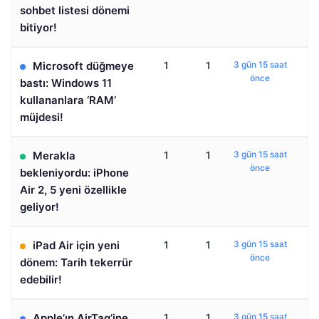
sohbet listesi dönemi
bitiyor!
Microsoft düğmeye
1
1
3 gün 15 saat
önce
bastı: Windows 11
kullananlara ‘RAM’
müjdesi!
Merakla
1
1
3 gün 15 saat
önce
bekleniyordu: iPhone
Air 2, 5 yeni özellikle
geliyor!
iPad Air için yeni
1
1
3 gün 15 saat
önce
dönem: Tarih tekerrür
edebilir!
Apple’ın AirTag’ine
1
1
3 gün 15 saat