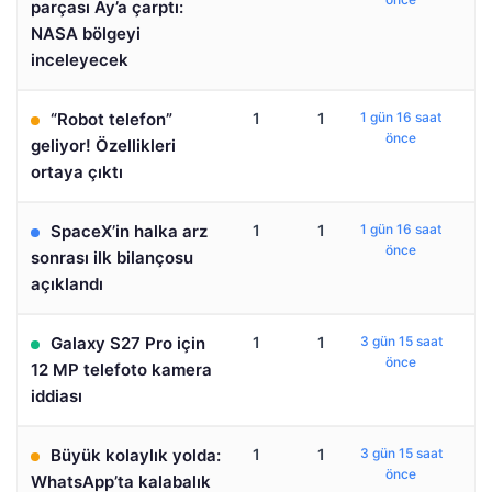
parçası Ay’a çarptı:
NASA bölgeyi
inceleyecek
“Robot telefon”
1
1
1 gün 16 saat
önce
geliyor! Özellikleri
ortaya çıktı
SpaceX’in halka arz
1
1
1 gün 16 saat
önce
sonrası ilk bilançosu
açıklandı
Galaxy S27 Pro için
1
1
3 gün 15 saat
önce
12 MP telefoto kamera
iddiası
Büyük kolaylık yolda:
1
1
3 gün 15 saat
önce
WhatsApp’ta kalabalık