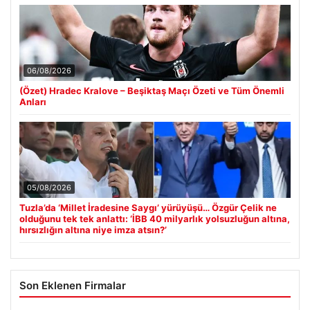
06/08/2026
(Özet) Hradec Kralove – Beşiktaş Maçı Özeti ve Tüm Önemli
Anları
05/08/2026
Tuzla’da ‘Millet İradesine Saygı’ yürüyüşü… Özgür Çelik ne
olduğunu tek tek anlattı: ‘İBB 40 milyarlık yolsuzluğun altına,
hırsızlığın altına niye imza atsın?’
Son Eklenen Firmalar