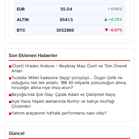
{ "title": "Tuzla'da 'Millet İradesine Saygı' Yürüyüşü ve
EUR
55.04
• 0.00%
Özgür Çelik'ten Açıklamalar", "content": "Tuzla
ilçesinde…
ALTIN
6541.5
▲ +0.75%
BTC
3052869
▼ -0.67%
Son Eklenen Haberler
(Özet) Hradec Kralove – Beşiktaş Maçı Özeti ve Tüm Önemli
■
Anları
Tuzla’da ‘Millet İradesine Saygı’ yürüyüşü… Özgür Çelik ne
■
olduğunu tek tek anlattı: ‘İBB 40 milyarlık yolsuzluğun altına,
hırsızlığın altına niye imza atsın?’
Beyoğlu’nda Şok Olay: Çıplak Adam ve Çekişmeli Kaçış
■
Açık Hava Yaşam alanlarında Konfor ve bahçe mutfağı
■
Çözümleri
Yatırım araçlarının haftalık performansı nasıl oldu?
■
Güncel