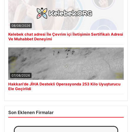
08/08/2026
Kelebek chat adresi İle Çevrim içi İletişimin Sertifikalı Adresi
Ve Muhabbet Deneyimi
07/08/2026
Hakkari’de JİHA Destekli Operasyonda 253 Kilo Uyuşturucu
Ele Geçirildi
Son Eklenen Firmalar