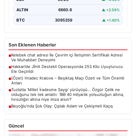
ALTIN
6660.6
▲ +2.59%
BTC
3095359
▲ +1.40%
Son Eklenen Haberler
Kelebek chat adresi İle Çevrim içi İletişimin Sertifikalı Adresi
■
Ve Muhabbet Deneyimi
Hakkari’de JİHA Destekli Operasyonda 253 Kilo Uyuşturucu
■
Ele Geçirildi
(Özet) Hradec Kralove – Beşiktaş Maçı Özeti ve Tüm Önemli
■
Anları
Tuzla’da ‘Millet İradesine Saygı’ yürüyüşü… Özgür Çelik ne
■
olduğunu tek tek anlattı: ‘İBB 40 milyarlık yolsuzluğun altına,
hırsızlığın altına niye imza atsın?’
Beyoğlu’nda Şok Olay: Çıplak Adam ve Çekişmeli Kaçış
■
Güncel