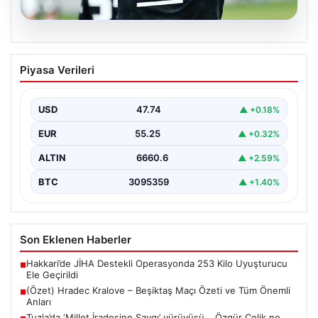
06.08.2026
(Özet) Hradec Kralove – Beşiktaş Maçı
Piyasa Verileri
Özeti ve Tüm Önemli Anları
USD
47.74
▲ +0.18%
EUR
55.25
▲ +0.32%
ALTIN
6660.6
▲ +2.59%
BTC
3095359
▲ +1.40%
Son Eklenen Haberler
Hakkari’de JİHA Destekli Operasyonda 253 Kilo Uyuşturucu
■
Ele Geçirildi
(Özet) Hradec Kralove – Beşiktaş Maçı Özeti ve Tüm Önemli
■
Anları
Tuzla’da ‘Millet İradesine Saygı’ yürüyüşü… Özgür Çelik ne