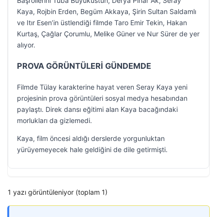
Başrollerini Tuba Büyüküstün, Derya Pınar Ak, Seray
Kaya, Rojbin Erden, Begüm Akkaya, Şirin Sultan Saldamlı
ve Itır Esen’in üstlendiği filmde Taro Emir Tekin, Hakan
Kurtaş, Çağlar Çorumlu, Melike Güner ve Nur Sürer de yer
alıyor.
PROVA GÖRÜNTÜLERİ GÜNDEMDE
Filmde Tülay karakterine hayat veren Seray Kaya yeni
projesinin prova görüntüleri sosyal medya hesabından
paylaştı. Direk dansı eğitimi alan Kaya bacağındaki
morlukları da gizlemedi.
Kaya, film öncesi aldığı derslerde yorgunluktan
yürüyemeyecek hale geldiğini de dile getirmişti.
1 yazı görüntüleniyor (toplam 1)