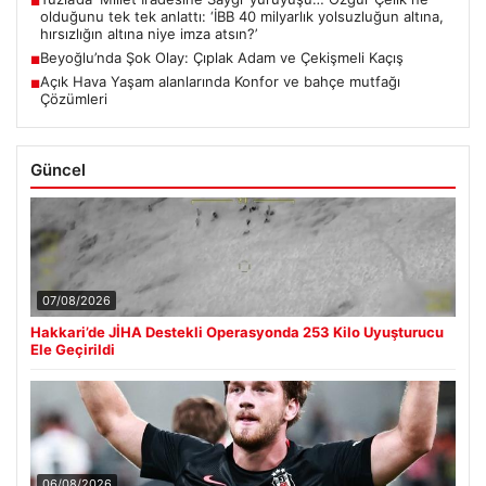
■
olduğunu tek tek anlattı: ‘İBB 40 milyarlık yolsuzluğun altına,
hırsızlığın altına niye imza atsın?’
Beyoğlu’nda Şok Olay: Çıplak Adam ve Çekişmeli Kaçış
■
Açık Hava Yaşam alanlarında Konfor ve bahçe mutfağı
■
Çözümleri
Güncel
07/08/2026
Hakkari’de JİHA Destekli Operasyonda 253 Kilo Uyuşturucu
Ele Geçirildi
06/08/2026