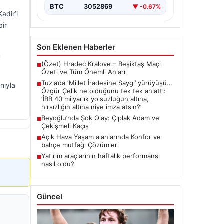
{ "title": "Tuzla'da 'Millet İradesine
BTC
3052869
▼ -0.67%
Saygı' Yürüyüşü ve Özgür Çelik'ten
adir’i
Açıklamalar", "content": "Tuzla
bir
ilçesinde…
Son Eklenen Haberler
n
(Özet) Hradec Kralove – Beşiktaş Maçı
■
Özeti ve Tüm Önemli Anları
Tuzla’da ‘Millet İradesine Saygı’ yürüyüşü…
nıyla
■
Özgür Çelik ne olduğunu tek tek anlattı:
‘İBB 40 milyarlık yolsuzluğun altına,
hırsızlığın altına niye imza atsın?’
Beyoğlu’nda Şok Olay: Çıplak Adam ve
■
Çekişmeli Kaçış
Açık Hava Yaşam alanlarında Konfor ve
■
bahçe mutfağı Çözümleri
Yatırım araçlarının haftalık performansı
■
nasıl oldu?
Güncel