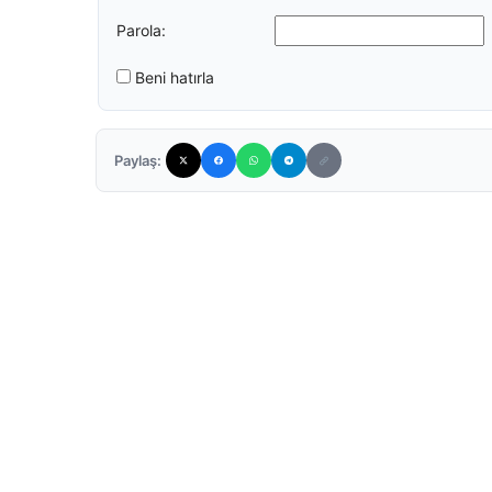
Parola:
Beni hatırla
Paylaş: