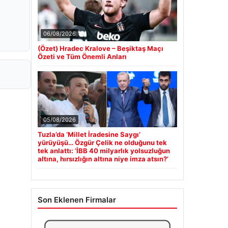
06/08/2026
(Özet) Hradec Kralove – Beşiktaş Maçı
Özeti ve Tüm Önemli Anları
05/08/2026
Tuzla’da ‘Millet İradesine Saygı’
yürüyüşü… Özgür Çelik ne olduğunu tek
tek anlattı: ‘İBB 40 milyarlık yolsuzluğun
altına, hırsızlığın altına niye imza atsın?’
Son Eklenen Firmalar