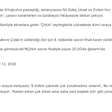
ğlar Ertuğrul’un paylaştığı, senaryosunu Nil Güleç Ünsal ve Özlem İnci
”, çarpıcı karakterleri ve sürükleyici hikâyesiyle dikkat çekiyor.
ümüyle ekranlara gelen “Çirkin” reytinglerde yükselerek ikinci sıraya
rve Çolak’ın üstlendiği dizi için 8. bölümde sezon finali kararı verild
ise girmeyecek!”#Çirkin sezon finaliyle pazar 20.00’de @startv’de.
 12, 2026
te sosyal medyada; ‘8 bölüm çekerek çok yorulmadınız umarım’, ‘Bu n
 oluyor’, ‘Neden erken çok erken ama daha yeni başladı dizi’ gibi yor