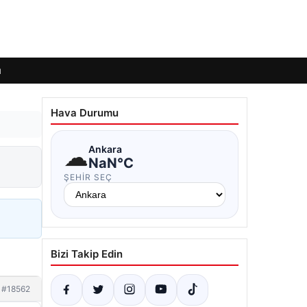
ı
Hava Durumu
☁
Ankara
NaN°C
ŞEHIR SEÇ
Bizi Takip Edin
#18562