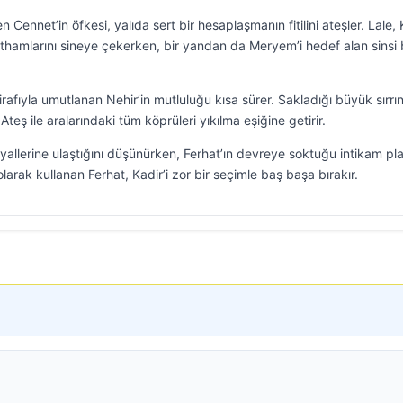
 Cennet’in öfkesi, yalıda sert bir hesaplaşmanın fitilini ateşler. Lale, K
thamlarını sineye çekerken, bir yandan da Meryem’i hedef alan sinsi 
rafıyla umutlanan Nehir’in mutluluğu kısa sürer. Sakladığı büyük sırrı
teş ile aralarındaki tüm köprüleri yıkılma eşiğine getirir.
ayallerine ulaştığını düşünürken, Ferhat’ın devreye soktuğu intikam pla
larak kullanan Ferhat, Kadir’i zor bir seçimle baş başa bırakır.