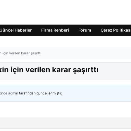
Güncel Haberler
Firma Rehberi
Forum
Çerez Politikas
 için verilen karar şaşırttı
in için verilen karar şaşırttı
 önce
admin
tarafından güncellenmiştir.