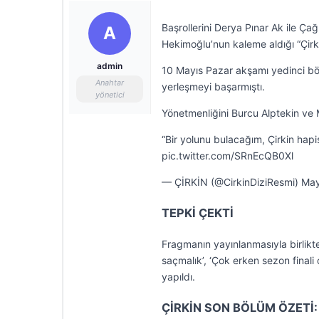
Başrollerini Derya Pınar Ak ile Ça
A
Hekimoğlu’nun kaleme aldığı “Çirkin
admin
10 Mayıs Pazar akşamı yedinci böl
Anahtar
yerleşmeyi başarmıştı.
yönetici
Yönetmenliğini Burcu Alptekin ve Me
“Bir yolunu bulacağım, Çirkin hap
pic.twitter.com/SRnEcQB0Xl
— ÇİRKİN (@CirkinDiziResmi) May
TEPKİ ÇEKTİ
Fragmanın yayınlanmasıyla birlik
saçmalık’, ‘Çok erken sezon finali
yapıldı.
ÇİRKİN SON BÖLÜM ÖZETİ: