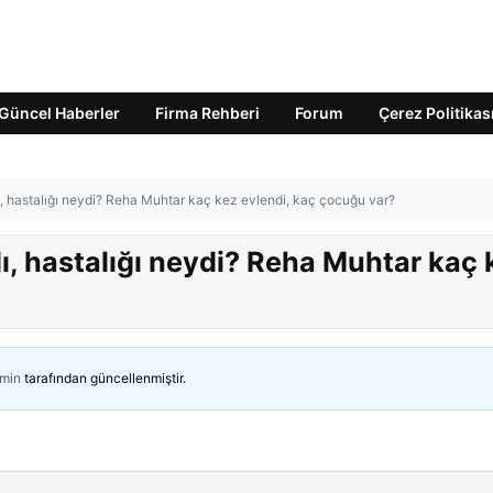
Güncel Haberler
Firma Rehberi
Forum
Çerez Politikas
 hastalığı neydi? Reha Muhtar kaç kez evlendi, kaç çocuğu var?
, hastalığı neydi? Reha Muhtar kaç 
min
tarafından güncellenmiştir.