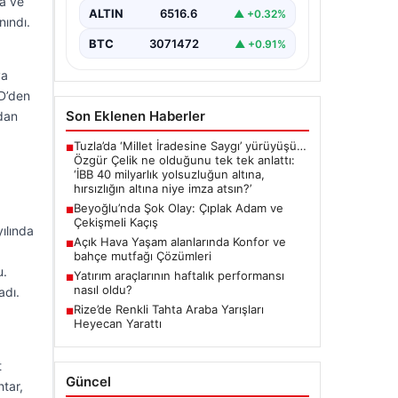
ka ve
ALTIN
6516.6
▲ +0.32%
nındı.
BTC
3071472
▲ +0.91%
ya
 D’den
Son Eklenen Haberler
ldan
Tuzla’da ‘Millet İradesine Saygı’ yürüyüşü…
■
Özgür Çelik ne olduğunu tek tek anlattı:
‘İBB 40 milyarlık yolsuzluğun altına,
hırsızlığın altına niye imza atsın?’
Beyoğlu’nda Şok Olay: Çıplak Adam ve
■
Çekişmeli Kaçış
ılında
Açık Hava Yaşam alanlarında Konfor ve
■
bahçe mutfağı Çözümleri
u.
Yatırım araçlarının haftalık performansı
■
nasıl oldu?
adı.
Rize’de Renkli Tahta Araba Yarışları
■
Heyecan Yarattı
t
Güncel
htar,