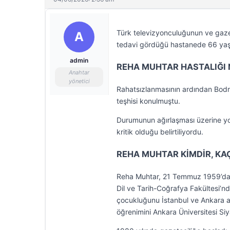
Türk televizyonculuğunun ve gazet
A
tedavi gördüğü hastanede 66 yaşı
admin
REHA MUHTAR HASTALIĞI 
Anahtar
yönetici
Rahatsızlanmasının ardından Bodru
teşhisi konulmuştu.
Durumunun ağırlaşması üzerine yo
kritik olduğu belirtiliyordu.
REHA MUHTAR KİMDİR, KA
Reha Muhtar, 21 Temmuz 1959’da İ
Dil ve Tarih-Coğrafya Fakültesi’n
çocukluğunu İstanbul ve Ankara ara
öğrenimini Ankara Üniversitesi Siy