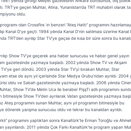
 1981 yılında girdiği Milliyet gazetesinin Ankara bürosunda, dış politi
ptı. TRT’ye geçen Muhtar, Atina, Yunanistan’da TRT muhabiri olarak ta
ampiyonu oldu.
 programı olan Crossfire ‘ın benzeri “Ateş Hattı” programını hazırlama
lıp Kanal D’ye geçti. 1994 yılında Kanal D’nin satılması üzerine Kanal
ında TRT’den ayrılıp Star TV’ye geçse de kısa bir süre sonra bu kana
ayrılıp Show TV’ye geçerek ana haber sunucusu ve haber genel yayın
şam gazetesinde yazmaya başladı. 2002 yılında Show TV ve Akşam
 TV’ye geri döndü. 2003 yılında Star TV’yi bırakan Muhtar, Star
vam etse de aynı yıl içerisinde Star Medya Grubu’ndan ayrıldı. 2004 y
ürisi oldu ve Sabah gazetesinde yazmaya başladı. 2006 yılında Ciner
htar, Show TV’de Metin Uca ile beraber PişşTi adlı programını sund
mın bitmesiyle Show TV’den ayrılarak Vatan gazetesinde yazmaya başl
z Ateş programını sunan Muhtar, aynı yıl programın bitmesiyle bu
ye dönerek yarışma sunucusu oldu ve tekrar bu kanaldan ayrıldı.
rklı” programını yaptıktan sonra Kanaltürk’te Erman Toroğlu ve Ahme
arı yayınlandı. 2011 yılında Çok Farkı Kanaltürk’te program yapan Mu