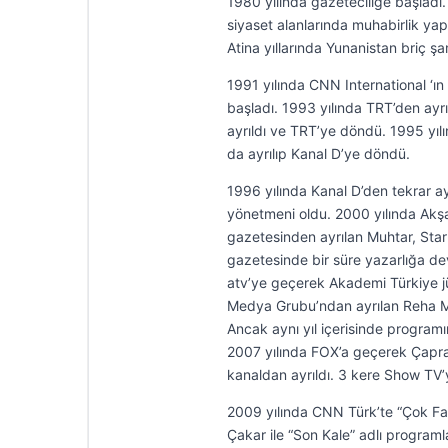
1980 yılında gazeteciliğe başladı.
siyaset alanlarında muhabirlik ya
Atina yıllarında Yunanistan briç ş
1991 yılında CNN International ‘ın
başladı. 1993 yılında TRT’den ayrı
ayrıldı ve TRT’ye döndü. 1995 yıl
da ayrılıp Kanal D’ye döndü.
1996 yılında Kanal D’den tekrar 
yönetmeni oldu. 2000 yılında Ak
gazetesinden ayrılan Muhtar, Star
gazetesinde bir süre yazarlığa de
atv’ye geçerek Akademi Türkiye j
Medya Grubu’ndan ayrılan Reha Mu
Ancak aynı yıl içerisinde progra
2007 yılında FOX’a geçerek Çapra
kanaldan ayrıldı. 3 kere Show TV’
2009 yılında CNN Türk’te “Çok Fa
Çakar ile “Son Kale” adlı programl