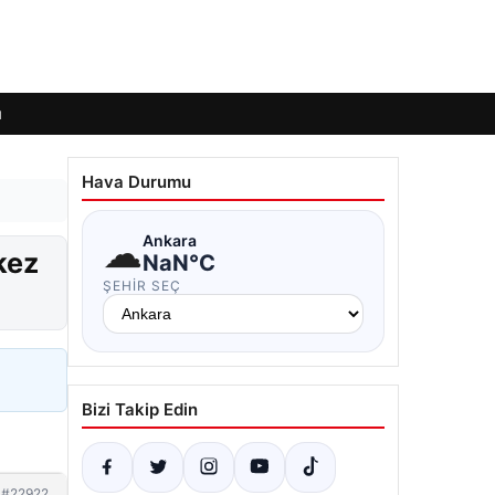
ı
Hava Durumu
☁
Ankara
kez
NaN°C
ŞEHIR SEÇ
Bizi Takip Edin
#22922