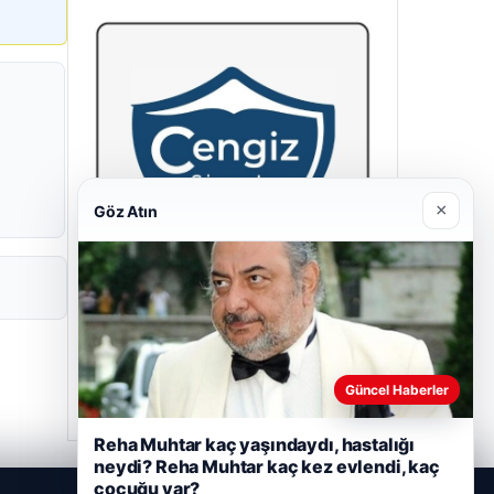
×
Göz Atın
Cengiz Sigorta
23/06/2026
Güncel Haberler
Reha Muhtar kaç yaşındaydı, hastalığı
neydi? Reha Muhtar kaç kez evlendi, kaç
çocuğu var?