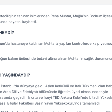
eciliğinin tanınan isimlerinden Reha Muhtar, Muğla’nın Bodrum ilçes
nda hayatını kaybetti.
NEYDİ?
m’da hastaneye kaldırılan Muhtar’a yapılan kontrollerde kalp yetmez
ğun bakım ünitesinde tedavi altına alınan Muhtar’ın sağlık durumunu
Ç YAŞINDAYDI?
stanbul’da dünyaya geldi. Aslen Kerküklü ve Irak Türkmeni olan bab
de Arap Dili ve Edebiyatı bölümünde öğretim üyesi olması nedeniyle
sında geçirdi. İlk orta ve liseyi TED Ankara Koleji’nde bitirdi. Yükse
asal Bilgiler Fakültesi Basın Yayın Yüksekokulu’nda tamamladı.