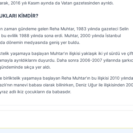
arak, 2016 yılı Kasım ayında da Vatan gazetesinden ayrıldı.
UKLARI KİMDİR?
aman zaman gündeme gelen Reha Muhtar, 1983 yılında gazeteci Selin
 bu evlilik 1988 yılında sona erdi. Muhtar, 2000 yılında İstanbul
yla da dönemin medyasında geniş yer buldu.
iktelik yaşamaya başlayan Muhtar’ın ilişkisi yaklaşık iki yıl sürdü ve çift
lamayla ayrıldıklarını duyurdu. Daha sonra 2006-2007 yıllarında şarkıc
 gündeminde sıkça yer aldı.
 birliktelik yaşamaya başlayan Reha Muhtar’ın bu ilişkisi 2010 yılınd
Nazlı’nın manevi babası olarak bilinirken, Deniz Uğur ile ilişkisinden 20
az adlı ikiz çocukların da babasıdır.