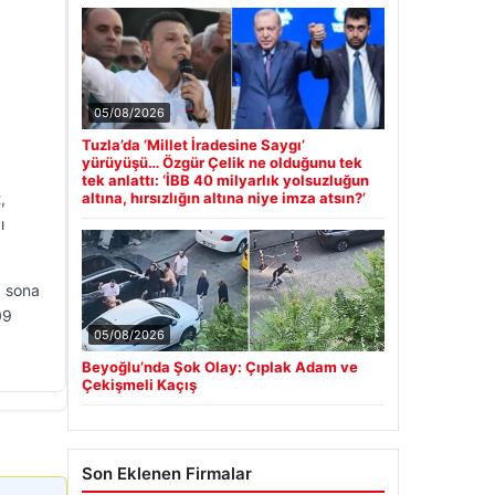
05/08/2026
Tuzla’da ‘Millet İradesine Saygı’
yürüyüşü… Özgür Çelik ne olduğunu tek
tek anlattı: ‘İBB 40 milyarlık yolsuzluğun
,
altına, hırsızlığın altına niye imza atsın?’
ı
a sona
09
05/08/2026
Beyoğlu’nda Şok Olay: Çıplak Adam ve
Çekişmeli Kaçış
Son Eklenen Firmalar