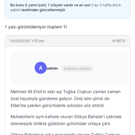
Bu konu 0 yanıt içerir, 1 izleyen vardır ve en son
2 ay 3 hafta önce
admin
tarafından güncellenmiştir.
1 yazı görüntüleniyor (toplam 1)
14/05/2026: 1:55 pm
#18570
A
admin
Anahtar yönetici
Mehmet Ali Erbil’in eski eşi Tuğba Coşkun zaman zaman
özel hayatıyla gündeme geliyor. Ünlü isim şimdi de
Etiler’de çekilen görüntülerle adından söz ettirdi.
Muhabirlerin aynı kafede oturan Gökçe Bahadır’ı çekmek
istemesiyle birlikte güldüren görüntüler ortaya çıktı.
Gökçe Bahadır’ın arka masasında oturan Tuğba Coşkun,