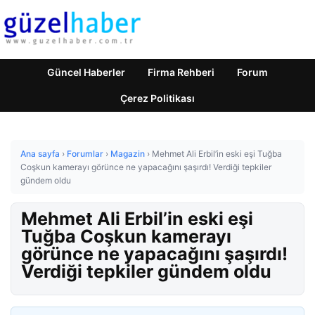
Güncel Haberler
Firma Rehberi
Forum
Çerez Politikası
Ana sayfa
›
Forumlar
›
Magazin
›
Mehmet Ali Erbil’in eski eşi Tuğba
Coşkun kamerayı görünce ne yapacağını şaşırdı! Verdiği tepkiler
gündem oldu
Mehmet Ali Erbil’in eski eşi
Tuğba Coşkun kamerayı
görünce ne yapacağını şaşırdı!
Verdiği tepkiler gündem oldu