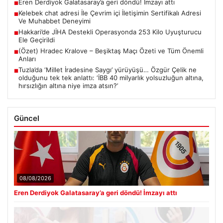
Eren Derdiyok Galatasaray’a geri döndü! İmzayı attı
■
Kelebek chat adresi İle Çevrim içi İletişimin Sertifikalı Adresi
■
Ve Muhabbet Deneyimi
Hakkari’de JİHA Destekli Operasyonda 253 Kilo Uyuşturucu
■
Ele Geçirildi
(Özet) Hradec Kralove – Beşiktaş Maçı Özeti ve Tüm Önemli
■
Anları
Tuzla’da ‘Millet İradesine Saygı’ yürüyüşü… Özgür Çelik ne
■
olduğunu tek tek anlattı: ‘İBB 40 milyarlık yolsuzluğun altına,
hırsızlığın altına niye imza atsın?’
Güncel
08/08/2026
Eren Derdiyok Galatasaray’a geri döndü! İmzayı attı