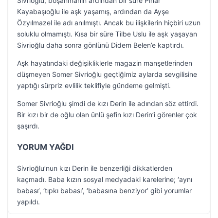
Sivrioğlu, boşanmanın ardından bir süre Pınar
Kayabaşıoğlu ile aşk yaşamış, ardından da Ayşe
Özyılmazel ile adı anılmıştı. Ancak bu ilişkilerin hiçbiri uzun
soluklu olmamıştı. Kısa bir süre Tilbe Uslu ile aşk yaşayan
Sivrioğlu daha sonra gönlünü Didem Belen’e kaptırdı.
Aşk hayatındaki değişikliklerle magazin manşetlerinden
düşmeyen Somer Sivrioğlu geçtiğimiz aylarda sevgilisine
yaptığı sürpriz evlilik teklifiyle gündeme gelmişti.
Somer Sivrioğlu şimdi de kızı Derin ile adından söz ettirdi.
Bir kızı bir de oğlu olan ünlü şefin kızı Derin’i görenler çok
şaşırdı.
YORUM YAĞDI
Sivrioğlu’nun kızı Derin ile benzerliği dikkatlerden
kaçmadı. Baba kızın sosyal medyadaki karelerine; ‘aynı
babası’, ‘tıpkı babası’, ‘babasına benziyor’ gibi yorumlar
yapıldı.