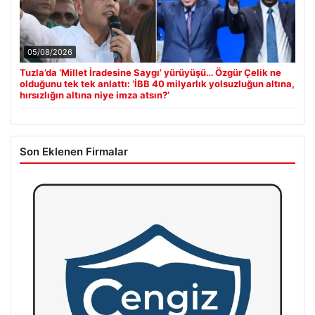
05/08/2026
Tuzla’da ‘Millet İradesine Saygı’ yürüyüşü… Özgür Çelik ne
olduğunu tek tek anlattı: ‘İBB 40 milyarlık yolsuzluğun altına,
hırsızlığın altına niye imza atsın?’
Son Eklenen Firmalar