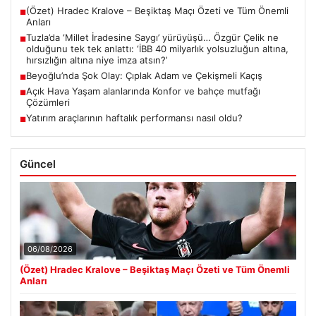
(Özet) Hradec Kralove – Beşiktaş Maçı Özeti ve Tüm Önemli
■
Anları
Tuzla’da ‘Millet İradesine Saygı’ yürüyüşü… Özgür Çelik ne
■
olduğunu tek tek anlattı: ‘İBB 40 milyarlık yolsuzluğun altına,
hırsızlığın altına niye imza atsın?’
Beyoğlu’nda Şok Olay: Çıplak Adam ve Çekişmeli Kaçış
■
Açık Hava Yaşam alanlarında Konfor ve bahçe mutfağı
■
Çözümleri
Yatırım araçlarının haftalık performansı nasıl oldu?
■
Güncel
06/08/2026
(Özet) Hradec Kralove – Beşiktaş Maçı Özeti ve Tüm Önemli
Anları