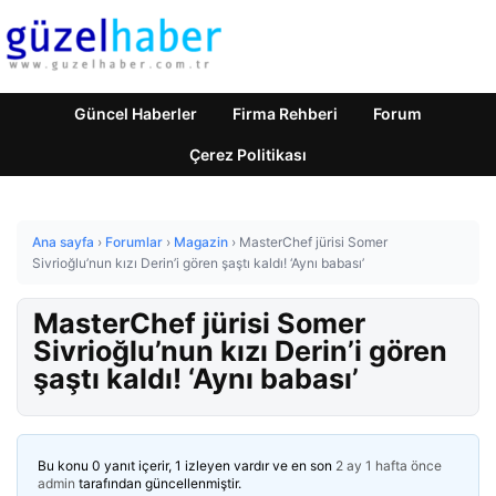
Güncel Haberler
Firma Rehberi
Forum
Çerez Politikası
Ana sayfa
›
Forumlar
›
Magazin
›
MasterChef jürisi Somer
Sivrioğlu’nun kızı Derin’i gören şaştı kaldı! ‘Aynı babası’
MasterChef jürisi Somer
Sivrioğlu’nun kızı Derin’i gören
şaştı kaldı! ‘Aynı babası’
Bu konu 0 yanıt içerir, 1 izleyen vardır ve en son
2 ay 1 hafta önce
admin
tarafından güncellenmiştir.