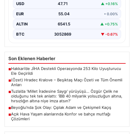
USD
47.71
▲ +0.16%
EUR
55.04
• 0.00%
ALTIN
6541.5
▲ +0.75%
BTC
3052869
▼ -0.67%
Son Eklenen Haberler
Hakkari’de JİHA Destekli Operasyonda 253 Kilo Uyuşturucu
■
Ele Geçirildi
(Özet) Hradec Kralove – Beşiktaş Maçı Özeti ve Tüm Önemli
■
Anları
Tuzla’da ‘Millet İradesine Saygı’ yürüyüşü… Özgür Çelik ne
■
olduğunu tek tek anlattı: ‘İBB 40 milyarlık yolsuzluğun altına,
hırsızlığın altına niye imza atsın?’
Beyoğlu’nda Şok Olay: Çıplak Adam ve Çekişmeli Kaçış
■
Açık Hava Yaşam alanlarında Konfor ve bahçe mutfağı
■
Çözümleri