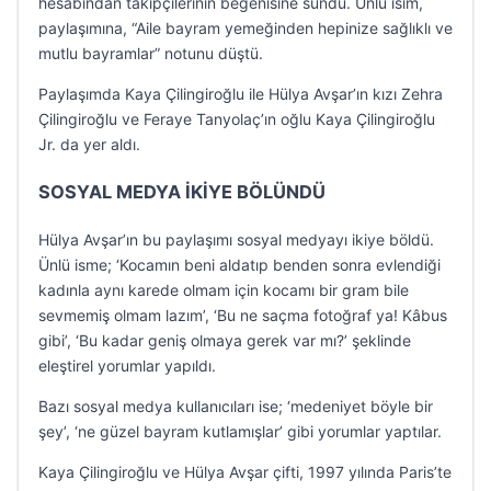
hesabından takipçilerinin beğenisine sundu. Ünlü isim,
paylaşımına, “Aile bayram yemeğinden hepinize sağlıklı ve
mutlu bayramlar” notunu düştü.
Paylaşımda Kaya Çilingiroğlu ile Hülya Avşar’ın kızı Zehra
Çilingiroğlu ve Feraye Tanyolaç’ın oğlu Kaya Çilingiroğlu
Jr. da yer aldı.
SOSYAL MEDYA İKİYE BÖLÜNDÜ
Hülya Avşar’ın bu paylaşımı sosyal medyayı ikiye böldü.
Ünlü isme; ‘Kocamın beni aldatıp benden sonra evlendiği
kadınla aynı karede olmam için kocamı bir gram bile
sevmemiş olmam lazım’, ‘Bu ne saçma fotoğraf ya! Kâbus
gibi’, ‘Bu kadar geniş olmaya gerek var mı?’ şeklinde
eleştirel yorumlar yapıldı.
Bazı sosyal medya kullanıcıları ise; ‘medeniyet böyle bir
şey’, ‘ne güzel bayram kutlamışlar’ gibi yorumlar yaptılar.
Kaya Çilingiroğlu ve Hülya Avşar çifti, 1997 yılında Paris’te