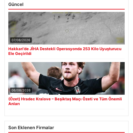
Güncel
07/08/2026
Hakkari’de JİHA Destekli Operasyonda 253 Kilo Uyuşturucu
Ele Geçirildi
06/08/2026
(Özet) Hradec Kralove – Beşiktaş Maçı Özeti ve Tüm Önemli
Anları
Son Eklenen Firmalar