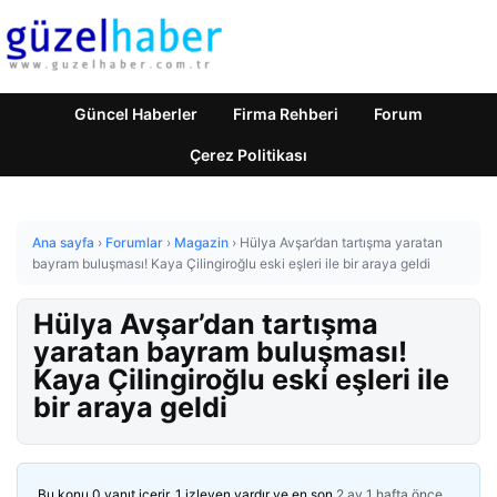
Güncel Haberler
Firma Rehberi
Forum
Çerez Politikası
Ana sayfa
›
Forumlar
›
Magazin
›
Hülya Avşar’dan tartışma yaratan
bayram buluşması! Kaya Çilingiroğlu eski eşleri ile bir araya geldi
Hülya Avşar’dan tartışma
yaratan bayram buluşması!
Kaya Çilingiroğlu eski eşleri ile
bir araya geldi
Bu konu 0 yanıt içerir, 1 izleyen vardır ve en son
2 ay 1 hafta önce