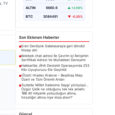
bir biçimde bağlantı sağlaması ciddi
a, TV
bir hassasiyet taşımaktadır. Güncel
ALTIN
6660.6
▲ +2.59%
olarak…
BTC
3084491
▼ -0.35%
Son Eklenen Haberler
Eren Derdiyok Galatasaray’a geri döndü!
■
İmzayı attı
Kelebek chat adresi İle Çevrim içi İletişimin
■
Sertifikalı Adresi Ve Muhabbet Deneyimi
Hakkari’de JİHA Destekli Operasyonda 253
■
Kilo Uyuşturucu Ele Geçirildi
(Özet) Hradec Kralove – Beşiktaş Maçı
■
Özeti ve Tüm Önemli Anları
Tuzla’da ‘Millet İradesine Saygı’ yürüyüşü…
■
Özgür Çelik ne olduğunu tek tek anlattı:
‘İBB 40 milyarlık yolsuzluğun altına,
hırsızlığın altına niye imza atsın?’
Güncel