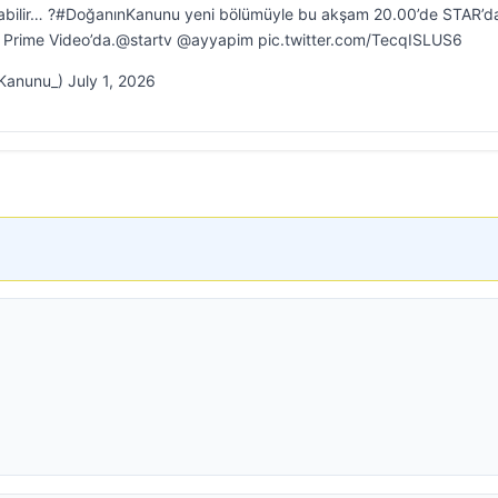
ş olabilir… ?#DoğanınKanunu yeni bölümüyle bu akşam 20.00’de STAR’d
 Prime Video’da.@startv @ayyapim pic.twitter.com/TecqISLUS6
anunu_) July 1, 2026