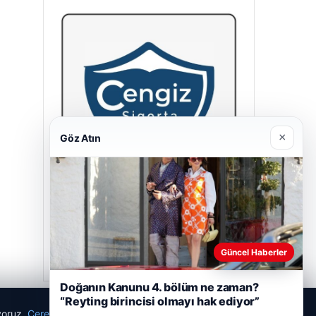
×
Göz Atın
Cengiz Sigorta
23/06/2026
Güncel Haberler
Doğanın Kanunu 4. bölüm ne zaman?
“Reyting birincisi olmayı hak ediyor”
ıyoruz.
Çerez Politikamız
Reddet
Kabul Et