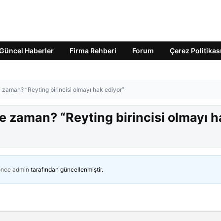
Güncel Haberler
Firma Rehberi
Forum
Çerez Politikas
zaman? “Reyting birincisi olmayı hak ediyor”
 zaman? “Reyting birincisi olmayı h
önce
admin
tarafından güncellenmiştir.