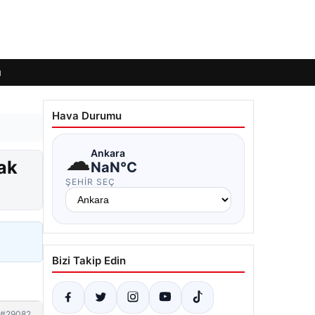
ı
Hava Durumu
☁
Ankara
ak
NaN°C
ŞEHIR SEÇ
Bizi Takip Edin
#29082