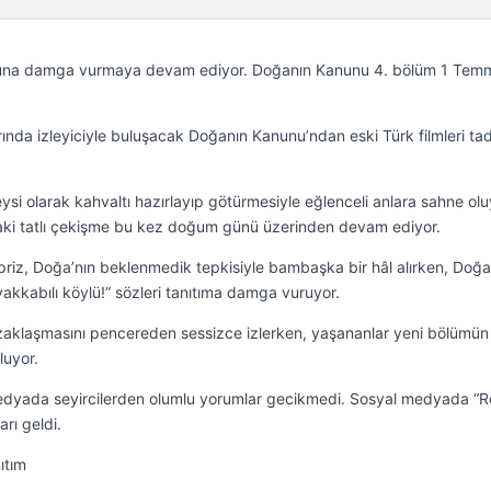
nuna damga vurmaya devam ediyor. Doğanın Kanunu 4. bölüm 1 Tem
nda izleyiciyle buluşacak Doğanın Kanunu’ndan eski Türk filmleri ta
ysi olarak kahvaltı hazırlayıp götürmesiyle eğlenceli anlara sahne olu
aki tatlı çekişme bu kez doğum günü üzerinden devam ediyor.
rpriz, Doğa’nın beklenmedik tepkisiyle bambaşka bir hâl alırken, Doğa
yakkabılı köylü!” sözleri tanıtıma damga vuruyor.
zaklaşmasını pencereden sessizce izlerken, yaşananlar yeni bölümün
luyor.
medyada seyircilerden olumlu yorumlar gecikmedi. Sosyal medyada “R
arı geldi.
ıtım