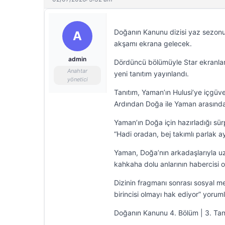
Doğanın Kanunu dizisi yaz sezo
A
akşamı ekrana gelecek.
admin
Dördüncü bölümüyle Star ekranları
Anahtar
yeni tanıtım yayınlandı.
yönetici
Tanıtım, Yaman’ın Hulusi’ye içgüve
Ardından Doğa ile Yaman arasınd
Yaman’ın Doğa için hazırladığı sü
“Hadi oradan, bej takımlı parlak a
Yaman, Doğa’nın arkadaşlarıyla u
kahkaha dolu anlarının habercisi o
Dizinin fragmanı sonrası sosyal 
birincisi olmayı hak ediyor” yoruml
Doğanın Kanunu 4. Bölüm | 3. Tan