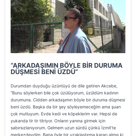
“ARKADAŞIMIN BÖYLE BİR DURUMA
DÜŞMESİ BENİ ÜZDÜ”
Durumdan duyduğu üzüntüyü de dile getiren Akcebe,
“Bunu söylerken bile çok üzülüyorum, üzüldüm kadının
durumuna. Cidden arkadaşımın böyle bir duruma düşmesi
beni üzdü. Başka da bir şey söyleyemeceğim ama şuan
çok mutluyum. Evde kedi ve köpeklerim var. Hepsi de
yukarıda tir tir titriyor. Onların yanına girmek için
sabırsızlanıyorum. Gelmem uzun sürdü çünkü İzmit’te
merkezdeydim. Bana öyle bir uzaklaştırma kararı almış ki