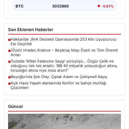
BTC
3052869
▼ -0.67%
Son Eklenen Haberler
Hakkari’de JİHA Destekli Operasyonda 253 Kilo Uyuşturucu
■
Ele Geçirildi
(Özet) Hradec Kralove – Beşiktaş Maçı Özeti ve Tüm Önemli
■
Anları
Tuzla’da ‘Millet İradesine Saygı’ yürüyüşü… Özgür Çelik ne
■
olduğunu tek tek anlattı: ‘İBB 40 milyarlık yolsuzluğun altına,
hırsızlığın altına niye imza atsın?’
Beyoğlu’nda Şok Olay: Çıplak Adam ve Çekişmeli Kaçış
■
Açık Hava Yaşam alanlarında Konfor ve bahçe mutfağı
■
Çözümleri
Güncel