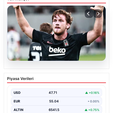
06.08.2026
(Özet) Hradec Kralove – Beşiktaş Maçı
Piyasa Verileri
Özeti ve Tüm Önemli Anları
USD
47.71
▲ +0.16%
EUR
55.04
• 0.00%
ALTIN
6541.5
▲ +0.75%