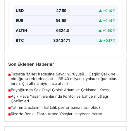
Beyoğlu'nun tarihi ve turistik semtlerinden biri olan
Firuzağa Mahallesi'nde geçtiğimiz gün ilginç ve bir…
USD
47.59
▲ +0.10%
EUR
54.95
▲ +0.14%
ALTIN
6324.5
▲ +1.50%
BTC
3043471
▲ +0.17%
Son Eklenen Haberler
Tuzla’da ‘Millet İradesine Saygı’ yürüyüşü… Özgür Çelik ne
■
olduğunu tek tek anlattı: ‘İBB 40 milyarlık yolsuzluğun altına,
hırsızlığın altına niye imza atsın?’
Beyoğlu’nda Şok Olay: Çıplak Adam ve Çekişmeli Kaçış
■
Açık Hava Yaşam alanlarında Konfor ve bahçe mutfağı
■
Çözümleri
Yatırım araçlarının haftalık performansı nasıl oldu?
■
Rize’de Renkli Tahta Araba Yarışları Heyecan Yarattı
■