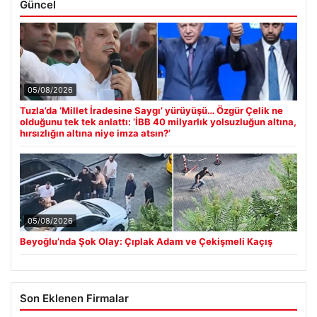
Güncel
05/08/2026
Tuzla’da ‘Millet İradesine Saygı’ yürüyüşü… Özgür Çelik ne
olduğunu tek tek anlattı: ‘İBB 40 milyarlık yolsuzluğun altına,
hırsızlığın altına niye imza atsın?’
05/08/2026
Beyoğlu’nda Şok Olay: Çıplak Adam ve Çekişmeli Kaçış
Son Eklenen Firmalar