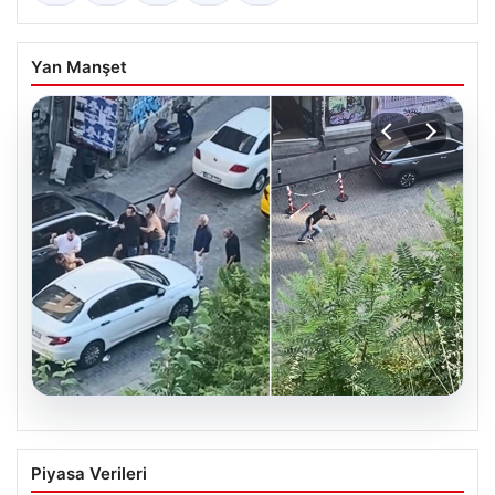
Yan Manşet
05.08.2026
Beyoğlu’nda Şok Olay: Çıplak Adam ve
Piyasa Verileri
Çekişmeli Kaçış