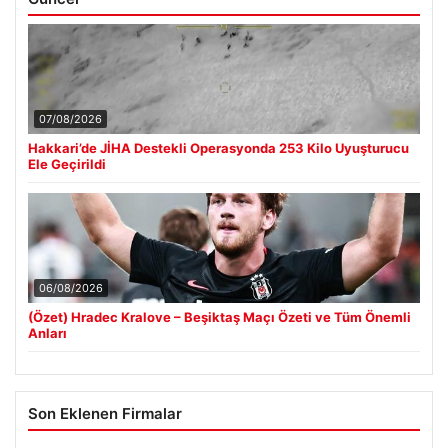
07/08/2026
Hakkari’de JİHA Destekli Operasyonda 253 Kilo Uyuşturucu
Ele Geçirildi
06/08/2026
(Özet) Hradec Kralove – Beşiktaş Maçı Özeti ve Tüm Önemli
Anları
Son Eklenen Firmalar