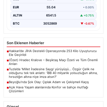
{ "title": "Tuzla'da 'Millet İradesine Saygı' Yürüyüşü ve
EUR
55.04
• 0.00%
Özgür Çelik'ten Açıklamalar", "content": "Tuzla
ilçesinde…
ALTIN
6541.5
▲ +0.75%
BTC
3052869
▼ -0.67%
Son Eklenen Haberler
Hakkari’de JİHA Destekli Operasyonda 253 Kilo Uyuşturucu
■
Ele Geçirildi
(Özet) Hradec Kralove – Beşiktaş Maçı Özeti ve Tüm Önemli
■
Anları
Tuzla’da ‘Millet İradesine Saygı’ yürüyüşü… Özgür Çelik ne
■
olduğunu tek tek anlattı: ‘İBB 40 milyarlık yolsuzluğun altına,
hırsızlığın altına niye imza atsın?’
Beyoğlu’nda Şok Olay: Çıplak Adam ve Çekişmeli Kaçış
■
Açık Hava Yaşam alanlarında Konfor ve bahçe mutfağı
■
Çözümleri
Güncel