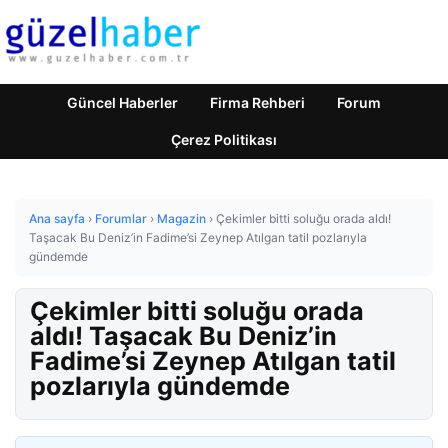
Güncel Haberler
Firma Rehberi
Forum
Çerez Politikası
Ana sayfa
›
Forumlar
›
Magazin
›
Çekimler bitti soluğu orada aldı!
Taşacak Bu Deniz’in Fadime’si Zeynep Atılgan tatil pozlarıyla
gündemde
Çekimler bitti soluğu orada
aldı! Taşacak Bu Deniz’in
Fadime’si Zeynep Atılgan tatil
pozlarıyla gündemde