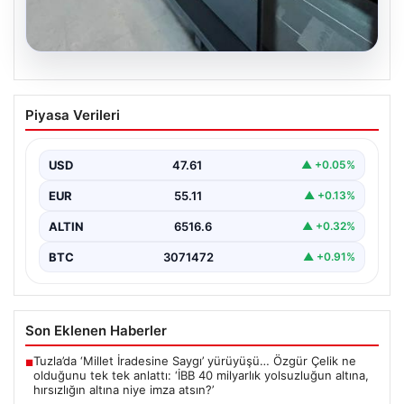
04.08.2026
Açık Hava Yaşam alanlarında Konfor ve
Piyasa Verileri
bahçe mutfağı Çözümleri
Günümüzde dış mekan yaşam alanları, evlerin en
popüler köşelerinden biri haline gelmiştir. Doğayla
USD
47.61
▲ +0.05%
bütünleşik…
EUR
55.11
▲ +0.13%
ALTIN
6516.6
▲ +0.32%
BTC
3071472
▲ +0.91%
Son Eklenen Haberler
Tuzla’da ‘Millet İradesine Saygı’ yürüyüşü… Özgür Çelik ne
■
olduğunu tek tek anlattı: ‘İBB 40 milyarlık yolsuzluğun altına,
hırsızlığın altına niye imza atsın?’