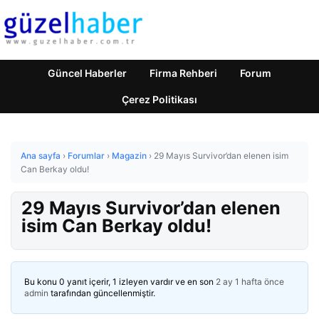
Güncel Haberler
Firma Rehberi
Forum
Çerez Politikası
Ana sayfa
›
Forumlar
›
Magazin
›
29 Mayıs Survivor’dan elenen isim
Can Berkay oldu!
29 Mayıs Survivor’dan elenen
isim Can Berkay oldu!
Bu konu 0 yanıt içerir, 1 izleyen vardır ve en son
2 ay 1 hafta önce
admin
tarafından güncellenmiştir.