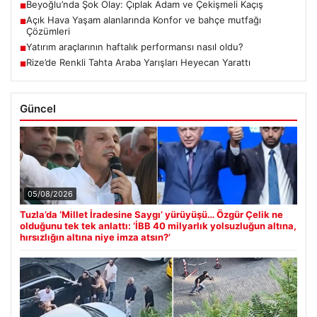
Beyoğlu’nda Şok Olay: Çıplak Adam ve Çekişmeli Kaçış
■
Açık Hava Yaşam alanlarında Konfor ve bahçe mutfağı
■
Çözümleri
Yatırım araçlarının haftalık performansı nasıl oldu?
■
Rize’de Renkli Tahta Araba Yarışları Heyecan Yarattı
■
Güncel
05/08/2026
Tuzla’da ‘Millet İradesine Saygı’ yürüyüşü… Özgür Çelik ne
olduğunu tek tek anlattı: ‘İBB 40 milyarlık yolsuzluğun altına,
hırsızlığın altına niye imza atsın?’