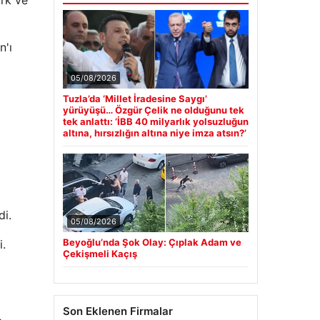
ark ve
n'ı
05/08/2026
Tuzla’da ‘Millet İradesine Saygı’
yürüyüşü… Özgür Çelik ne olduğunu tek
tek anlattı: ‘İBB 40 milyarlık yolsuzluğun
altına, hırsızlığın altına niye imza atsın?’
di.
05/08/2026
Beyoğlu’nda Şok Olay: Çıplak Adam ve
i.
Çekişmeli Kaçış
Son Eklenen Firmalar