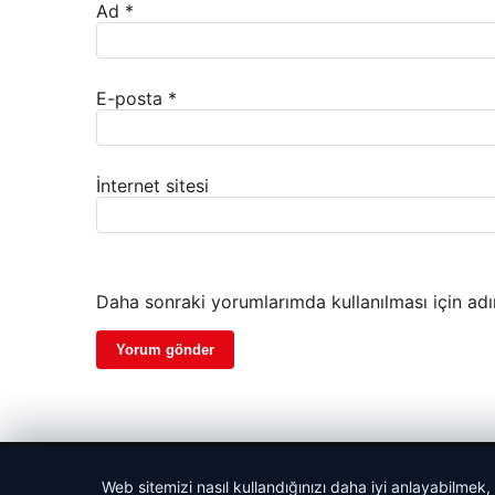
Ad
*
E-posta
*
İnternet sitesi
Daha sonraki yorumlarımda kullanılması için adı
© 2026 Güzel Haber – Güncel Haberler
Web sitemizi nasıl kullandığınızı daha iyi anlayabilmek,