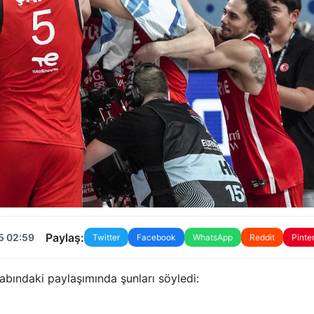
Paylaş:
5 02:59
Twitter
Facebook
WhatsApp
Reddit
Pinte
ındaki paylaşımında şunları söyledi: