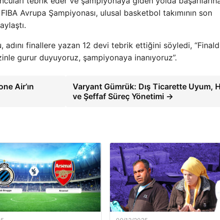
ncuları tebrik eder ve şampiyonaya giden yolda başarıların
FIBA ​​Avrupa Şampiyonası, ulusal basketbol takımının son
aylaştı.
adını finallere yazan 12 devi tebrik ettiğini söyledi, “Finald
izinle gurur duyuyoruz, şampiyonaya inanıyoruz”.
one Air’ın
Varyant Gümrük: Dış Ticarette Uyum, H
ve Şeffaf Süreç Yönetimi →