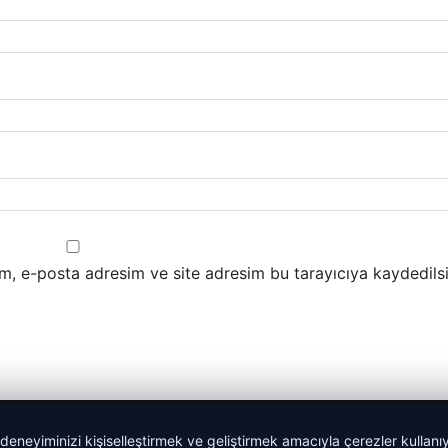
m, e-posta adresim ve site adresim bu tarayıcıya kaydedilsi
 deneyiminizi kişiselleştirmek ve geliştirmek amacıyla çerezler kullan