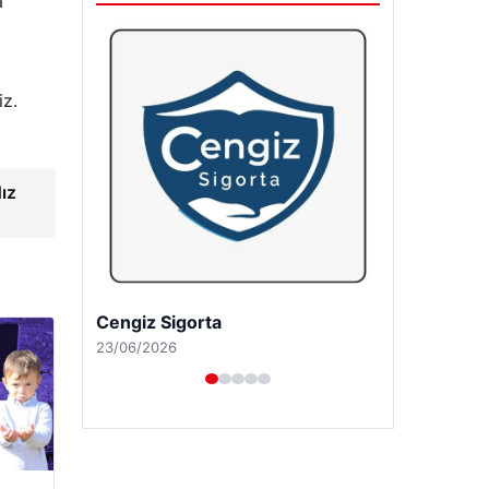
a
iz.
ız
Hastaş Beton
26/05/2026