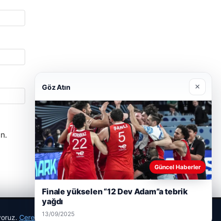
×
Göz Atın
n.
Güncel Haberler
Finale yükselen “12 Dev Adam”a tebrik
yağdı
13/09/2025
ıyoruz.
Çerez Politikamız
Reddet
Kabul Et