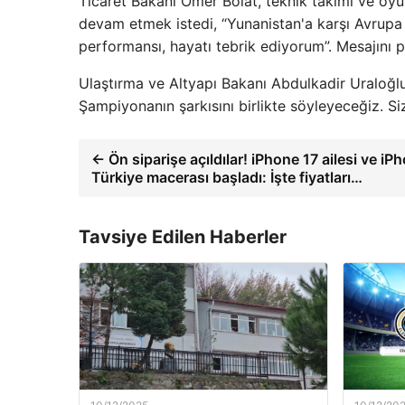
Ticaret Bakanı Ömer Bolat, teknik takımı ve oyu
devam etmek istedi, “Yunanistan'a karşı Avrupa 
performansı, hayatı tebrik ediyorum”. Mesajını p
Ulaştırma ve Altyapı Bakanı Abdulkadir Uraloğlu, 
Şampiyonanın şarkısını birlikte söyleyeceğiz. S
← Ön siparişe açıldılar! iPhone 17 ailesi ve iPh
Türkiye macerası başladı: İşte fiyatları…
Tavsiye Edilen Haberler