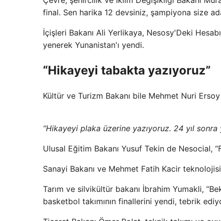
Çevre, şehircilik ve İklim Değişikliği Bakanı 
final. Sen harika 12 devsiniz, şampiyona size ad
İçişleri Bakanı Ali Yerlikaya, Nesosy'Deki Hesa
yenerek Yunanistan'ı yendi.
“Hikayeyi tabakta yazıyoruz”
Kültür ve Turizm Bakanı bile Mehmet Nuri Ersoy 
“Hikayeyi plaka üzerine yazıyoruz. 24 yıl sonra 
Ulusal Eğitim Bakanı Yusuf Tekin de Nesocial, “
Sanayi Bakanı ve Mehmet Fatih Kacir teknolojisi
Tarım ve silvikültür bakanı İbrahim Yumakli, “Be
basketbol takımının finallerini yendi, tebrik edi