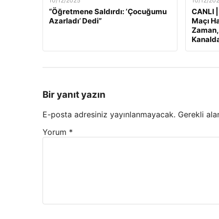
10/12/2025
10/12/20
“Öğretmene Saldırdı: ‘Çocuğumu
CANLI |
Azarladı’ Dedi”
Maçı Ha
Zaman, 
Kanalda
Bir yanıt yazın
E-posta adresiniz yayınlanmayacak.
Gerekli ala
Yorum
*