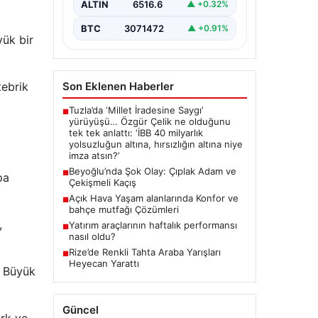
ALTIN
6516.6
▲ +0.32%
BTC
3071472
▲ +0.91%
ük bir
Son Eklenen Haberler
tebrik
Tuzla’da ‘Millet İradesine Saygı’
■
yürüyüşü… Özgür Çelik ne olduğunu
tek tek anlattı: ‘İBB 40 milyarlık
yolsuzluğun altına, hırsızlığın altına niye
imza atsın?’
Beyoğlu’nda Şok Olay: Çıplak Adam ve
■
pa
Çekişmeli Kaçış
Açık Hava Yaşam alanlarında Konfor ve
■
bahçe mutfağı Çözümleri
,
Yatırım araçlarının haftalık performansı
■
nasıl oldu?
Rize’de Renkli Tahta Araba Yarışları
■
Heyecan Yarattı
. Büyük
Güncel