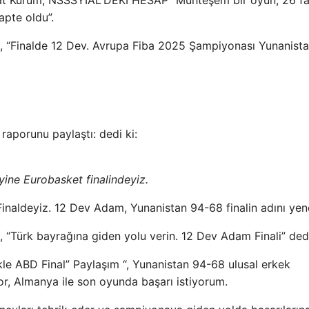
Murat Kurum, NSSSYIAL'DEKI HESAP “Muhteşem bir oyun, 26 f
apte oldu”.
bı, “Finalde 12 Dev. Avrupa Fiba 2025 Şampiyonası Yunanista
raporunu paylaştı: dedi ki:
yine Eurobasket finalindeyiz.
Finaldeyiz. 12 Dev Adam, Yunanistan 94-68 finalin adını yen
, “Türk bayrağına giden yolu verin. 12 Dev Adam Finali” ded
kle ABD Final” Paylaşım “, Yunanistan 94-68 ulusal erkek
yor, Almanya ile son oyunda başarı istiyorum.