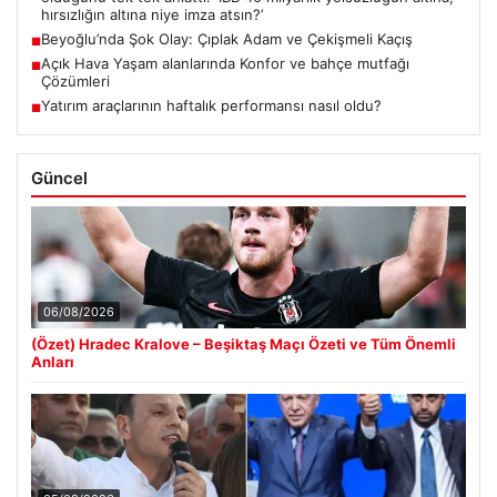
hırsızlığın altına niye imza atsın?’
Beyoğlu’nda Şok Olay: Çıplak Adam ve Çekişmeli Kaçış
■
Açık Hava Yaşam alanlarında Konfor ve bahçe mutfağı
■
Çözümleri
Yatırım araçlarının haftalık performansı nasıl oldu?
■
Güncel
06/08/2026
(Özet) Hradec Kralove – Beşiktaş Maçı Özeti ve Tüm Önemli
Anları