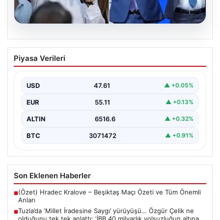
05.08.2026
Tuzla’da ‘Millet İradesine Saygı’
Piyasa Verileri
yürüyüşü… Özgür Çelik ne olduğunu tek
tek anlattı: ‘İBB 40 milyarlık yolsuzluğun
altına, hırsızlığın altına niye imza atsın?’
USD
47.61
▲ +0.05%
{ “title”: “Tuzla’da ‘Millet İradesine Saygı’ Yürüyüşü ve
EUR
55.11
▲ +0.13%
Özgür Çelik’ten Açıklamalar”, “content”: “ Tuzla…
ALTIN
6516.6
▲ +0.32%
BTC
3071472
▲ +0.91%
Son Eklenen Haberler
(Özet) Hradec Kralove – Beşiktaş Maçı Özeti ve Tüm Önemli
■
Anları
Tuzla’da ‘Millet İradesine Saygı’ yürüyüşü… Özgür Çelik ne
■
olduğunu tek tek anlattı: ‘İBB 40 milyarlık yolsuzluğun altına,