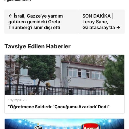
← İsrail, Gazze’ye yardım
SON DAKİKA |
götüren gemideki Greta
Leroy Sane,
Thunberg’i sınır dışı etti
Galatasaray’da →
Tavsiye Edilen Haberler
10/12/2025
“Öğretmene Saldırdı: ‘Çocuğumu Azarladı’ Dedi”