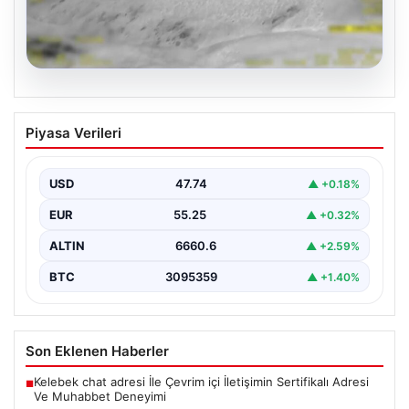
07.08.2026
Hakkari’de JİHA Destekli Operasyonda
Piyasa Verileri
253 Kilo Uyuşturucu Ele Geçirildi
İçişleri Bakanlığı tarafından yapılan açıklamaya göre,
Hakkari’de jandarma ekipleri tarafından gerçekleştirilen
USD
47.74
▲ +0.18%
ve Jandarma İnsansız…
EUR
55.25
▲ +0.32%
ALTIN
6660.6
▲ +2.59%
BTC
3095359
▲ +1.40%
Son Eklenen Haberler
Kelebek chat adresi İle Çevrim içi İletişimin Sertifikalı Adresi
■
Ve Muhabbet Deneyimi