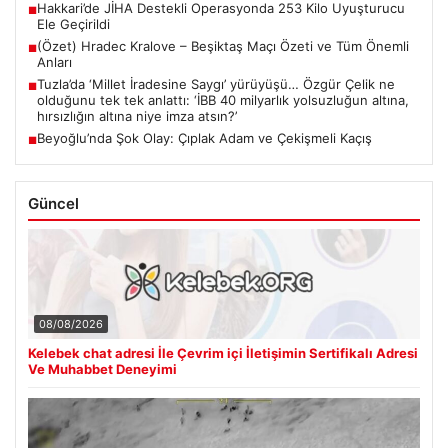
Hakkari’de JİHA Destekli Operasyonda 253 Kilo Uyuşturucu
■
Ele Geçirildi
(Özet) Hradec Kralove – Beşiktaş Maçı Özeti ve Tüm Önemli
■
Anları
Tuzla’da ‘Millet İradesine Saygı’ yürüyüşü… Özgür Çelik ne
■
olduğunu tek tek anlattı: ‘İBB 40 milyarlık yolsuzluğun altına,
hırsızlığın altına niye imza atsın?’
Beyoğlu’nda Şok Olay: Çıplak Adam ve Çekişmeli Kaçış
■
Güncel
08/08/2026
Kelebek chat adresi İle Çevrim içi İletişimin Sertifikalı Adresi
Ve Muhabbet Deneyimi