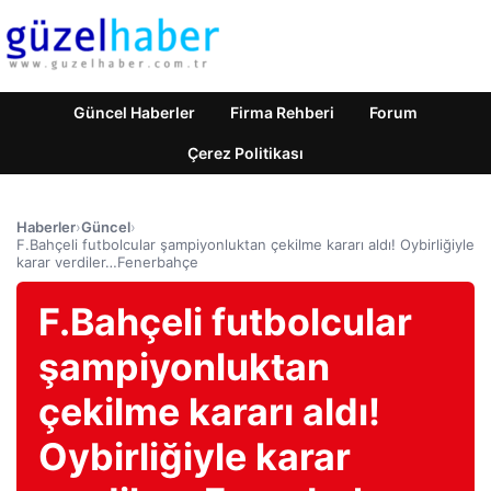
Güncel Haberler
Firma Rehberi
Forum
Çerez Politikası
Haberler
›
Güncel
›
F.Bahçeli futbolcular şampiyonluktan çekilme kararı aldı! Oybirliğiyle
karar verdiler…Fenerbahçe
F.Bahçeli futbolcular
şampiyonluktan
çekilme kararı aldı!
Oybirliğiyle karar