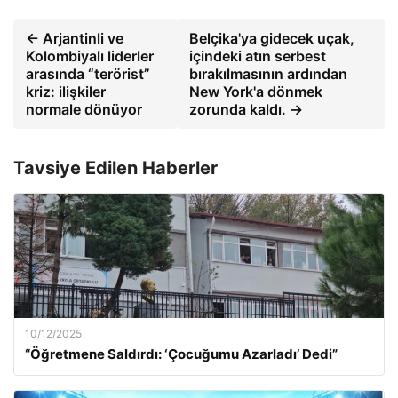
← Arjantinli ve
Belçika'ya gidecek uçak,
Kolombiyalı liderler
içindeki atın serbest
arasında “terörist”
bırakılmasının ardından
kriz: ilişkiler
New York'a dönmek
normale dönüyor
zorunda kaldı. →
Tavsiye Edilen Haberler
10/12/2025
“Öğretmene Saldırdı: ‘Çocuğumu Azarladı’ Dedi”