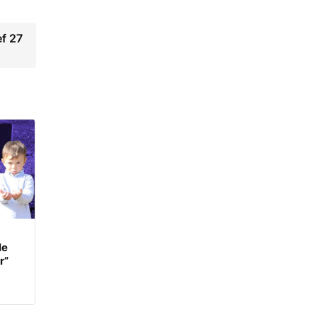
ef 27
le
r”