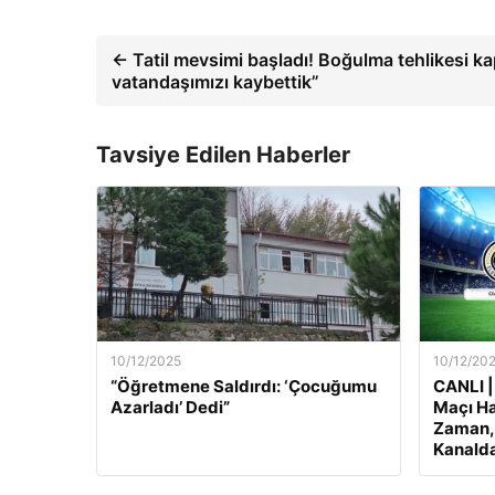
← Tatil mevsimi başladı! Boğulma tehlikesi ka
vatandaşımızı kaybettik”
Tavsiye Edilen Haberler
10/12/2025
10/12/20
“Öğretmene Saldırdı: ‘Çocuğumu
CANLI |
Azarladı’ Dedi”
Maçı Ha
Zaman, 
Kanalda