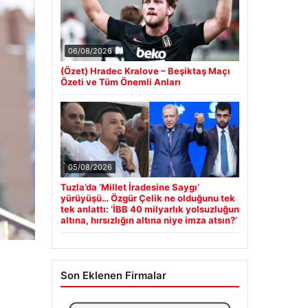
06/08/2026
(Özet) Hradec Kralove – Beşiktaş Maçı
Özeti ve Tüm Önemli Anları
05/08/2026
Tuzla’da ‘Millet İradesine Saygı’
yürüyüşü… Özgür Çelik ne olduğunu tek
tek anlattı: ‘İBB 40 milyarlık yolsuzluğun
altına, hırsızlığın altına niye imza atsın?’
Son Eklenen Firmalar