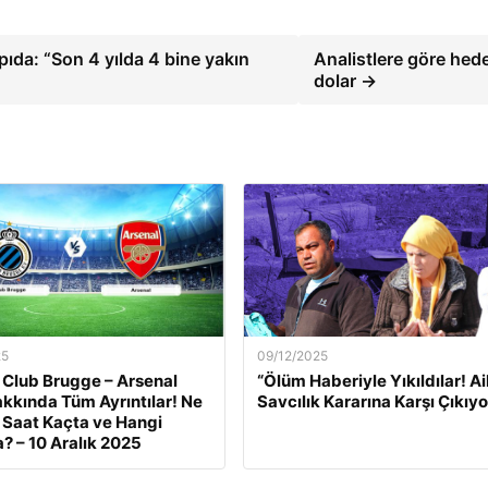
pıda: “Son 4 yılda 4 bine yakın
Analistlere göre hed
dolar →
25
09/12/2025
 Club Brugge – Arsenal
“Ölüm Haberiyle Yıkıldılar! Ai
kkında Tüm Ayrıntılar! Ne
Savcılık Kararına Karşı Çıkıyo
Saat Kaçta ve Hangi
? – 10 Aralık 2025