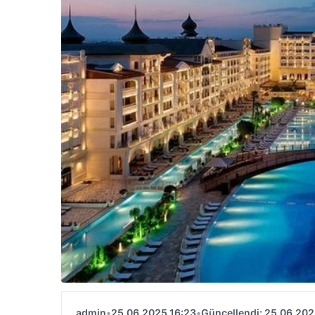
admin
•
25.06.2025 16:23
•
Güncellendi: 25.06.202