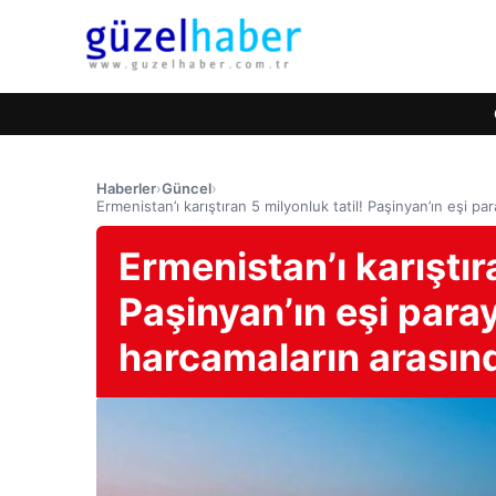
Haberler
›
Güncel
›
Ermenistan’ı karıştıran 5 milyonluk tatil! Paşinyan’ın eşi
Ermenistan’ı karıştır
Paşinyan’ın eşi par
harcamaların arasın