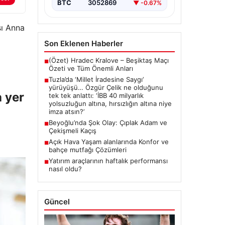
{ “title”: “Tuzla’da ‘Millet İradesine
BTC
3052869
▼ -0.67%
Saygı’ Yürüyüşü ve Özgür
Çelik’ten Açıklamalar”, “content”: “
Tuzla…
sı Anna
Son Eklenen Haberler
(Özet) Hradec Kralove – Beşiktaş Maçı
■
Özeti ve Tüm Önemli Anları
Tuzla’da ‘Millet İradesine Saygı’
■
yürüyüşü… Özgür Çelik ne olduğunu
a yer
tek tek anlattı: ‘İBB 40 milyarlık
yolsuzluğun altına, hırsızlığın altına niye
imza atsın?’
Beyoğlu’nda Şok Olay: Çıplak Adam ve
■
Çekişmeli Kaçış
Açık Hava Yaşam alanlarında Konfor ve
■
bahçe mutfağı Çözümleri
Yatırım araçlarının haftalık performansı
■
nasıl oldu?
Güncel