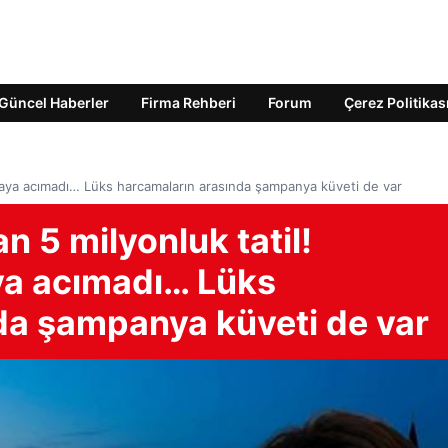
Güncel Haberler
Firma Rehberi
Forum
Çerez Politikas
 paraya acımadı… Lüks harcamaların arasında şampanya küveti de var
an 5 milyonluk tatil!
aya acımadı… Lüks
da şampanya küveti de var