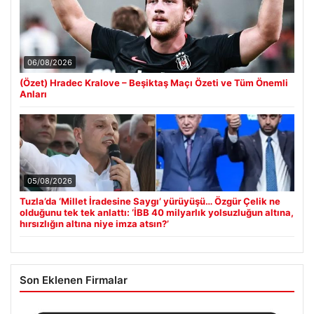
06/08/2026
(Özet) Hradec Kralove – Beşiktaş Maçı Özeti ve Tüm Önemli
Anları
05/08/2026
Tuzla’da ‘Millet İradesine Saygı’ yürüyüşü… Özgür Çelik ne
olduğunu tek tek anlattı: ‘İBB 40 milyarlık yolsuzluğun altına,
hırsızlığın altına niye imza atsın?’
Son Eklenen Firmalar