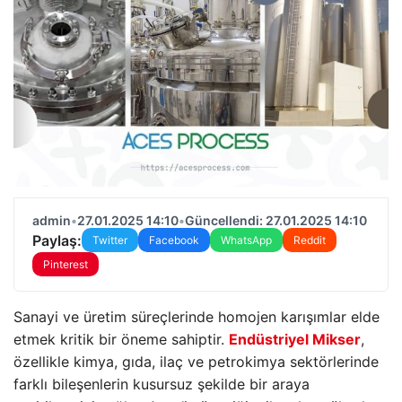
admin
•
27.01.2025 14:10
•
Güncellendi: 27.01.2025 14:10
Paylaş:
Twitter
Facebook
WhatsApp
Reddit
Pinterest
Sanayi ve üretim süreçlerinde homojen karışımlar elde
etmek kritik bir öneme sahiptir.
Endüstriyel Mikser
,
özellikle kimya, gıda, ilaç ve petrokimya sektörlerinde
farklı bileşenlerin kusursuz şekilde bir araya