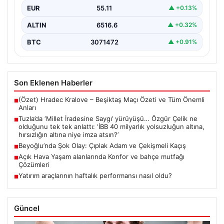
{ “title”: “Tuzla’da ‘Millet İradesine Saygı’ Yürüyüşü ve
EUR
55.11
▲ +0.13%
Özgür Çelik’ten Açıklamalar”, “content”: “ Tuzla…
ALTIN
6516.6
▲ +0.32%
BTC
3071472
▲ +0.91%
Son Eklenen Haberler
(Özet) Hradec Kralove – Beşiktaş Maçı Özeti ve Tüm Önemli
■
Anları
Tuzla’da ‘Millet İradesine Saygı’ yürüyüşü… Özgür Çelik ne
■
olduğunu tek tek anlattı: ‘İBB 40 milyarlık yolsuzluğun altına,
hırsızlığın altına niye imza atsın?’
Beyoğlu’nda Şok Olay: Çıplak Adam ve Çekişmeli Kaçış
■
Açık Hava Yaşam alanlarında Konfor ve bahçe mutfağı
■
Çözümleri
Yatırım araçlarının haftalık performansı nasıl oldu?
■
Güncel