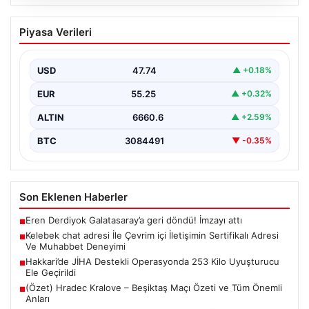
08.08.2026
Kelebek chat adresi İle Çevrim içi
Piyasa Verileri
İletişimin Sertifikalı Adresi Ve
Muhabbet Deneyimi
USD
47.74
▲ +0.18%
Sanal dünyasında bireylerin kaliteli bir biçimde bağlantı
sağlaması ciddi bir hassasiyet taşımaktadır. Güncel
EUR
55.25
▲ +0.32%
olarak…
ALTIN
6660.6
▲ +2.59%
BTC
3084491
▼ -0.35%
Son Eklenen Haberler
Eren Derdiyok Galatasaray’a geri döndü! İmzayı attı
■
Kelebek chat adresi İle Çevrim içi İletişimin Sertifikalı Adresi
■
Ve Muhabbet Deneyimi
Hakkari’de JİHA Destekli Operasyonda 253 Kilo Uyuşturucu
■
Ele Geçirildi
(Özet) Hradec Kralove – Beşiktaş Maçı Özeti ve Tüm Önemli
■
Anları