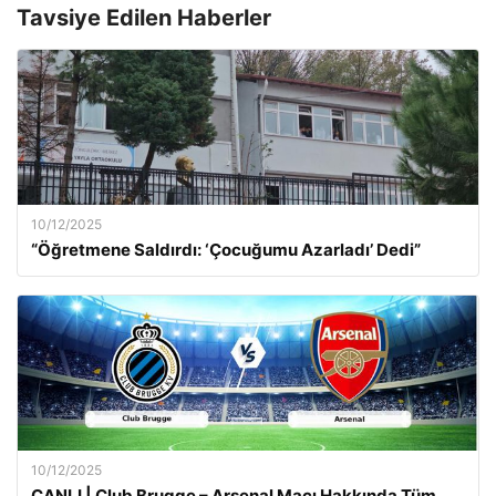
Tavsiye Edilen Haberler
10/12/2025
“Öğretmene Saldırdı: ‘Çocuğumu Azarladı’ Dedi”
10/12/2025
CANLI | Club Brugge – Arsenal Maçı Hakkında Tüm