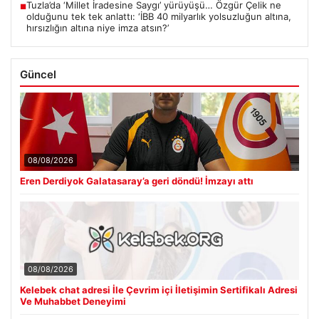
Tuzla’da ‘Millet İradesine Saygı’ yürüyüşü… Özgür Çelik ne
■
olduğunu tek tek anlattı: ‘İBB 40 milyarlık yolsuzluğun altına,
hırsızlığın altına niye imza atsın?’
Güncel
08/08/2026
Eren Derdiyok Galatasaray’a geri döndü! İmzayı attı
08/08/2026
Kelebek chat adresi İle Çevrim içi İletişimin Sertifikalı Adresi
Ve Muhabbet Deneyimi