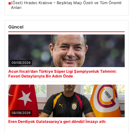
(Özet) Hradec Kralove – Beşiktaş Maçı Özeti ve Tüm Önemli
■
Anları
Güncel
09/08/2026
Acun Ilıcalı’dan Türkiye Süper Ligi Şampiyonluk Tahmini:
Favori Detaylarıyla Bir Adım Önde
08/08/2026
Eren Derdiyok Galatasaray’a geri döndü! İmzayı attı