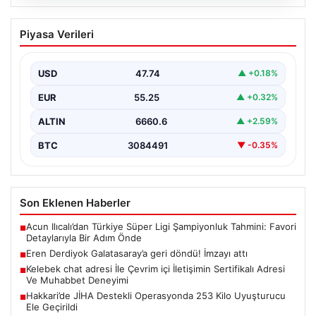
08.08.2026
Eren Derdiyok Galatasaray’a geri
Piyasa Verileri
döndü! İmzayı attı
USD
47.74
▲ +0.18%
EUR
55.25
▲ +0.32%
ALTIN
6660.6
▲ +2.59%
BTC
3084491
▼ -0.35%
Son Eklenen Haberler
Acun Ilıcalı’dan Türkiye Süper Ligi Şampiyonluk Tahmini: Favori
■
Detaylarıyla Bir Adım Önde
Eren Derdiyok Galatasaray’a geri döndü! İmzayı attı
■
Kelebek chat adresi İle Çevrim içi İletişimin Sertifikalı Adresi
■
Ve Muhabbet Deneyimi
Hakkari’de JİHA Destekli Operasyonda 253 Kilo Uyuşturucu
■
Ele Geçirildi