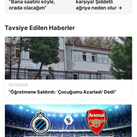
“Bana saatini söyle,
karşıya! Şiddetli
orada olacağım”
ağrıya neden olur →
Tavsiye Edilen Haberler
10/12/2025
“Öğretmene Saldırdı: ‘Çocuğumu Azarladı’ Dedi”