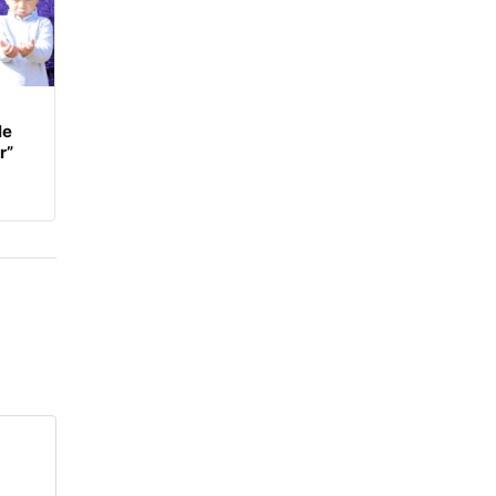
le
r”