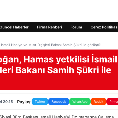
Güncel Haberler
Firma Rehberi
Forum
Çerez Politikas
smail Haniye ve Mısır Dışişleri Bakanı Samih Şükri ile görüştü!
an, Hamas yetkilisi İsmail
leri Bakanı Samih Şükri ile
Paylaş:
4 20:15
Twitter
Facebook
WhatsApp
Reddit
Pinte
yasi Büro Başkanı İsmail Haniye'yi Dolmabahçe Çalışma