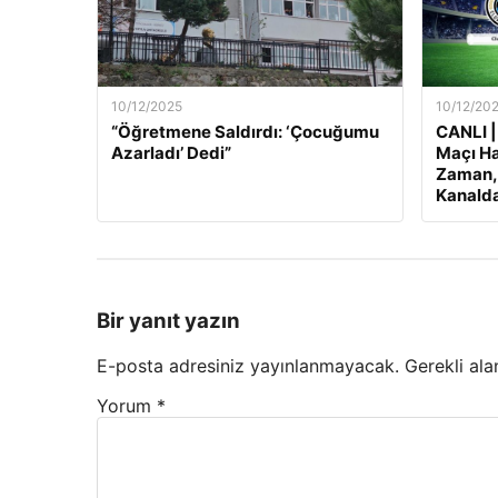
10/12/2025
10/12/20
“Öğretmene Saldırdı: ‘Çocuğumu
CANLI |
Azarladı’ Dedi”
Maçı Ha
Zaman, 
Kanalda
Bir yanıt yazın
E-posta adresiniz yayınlanmayacak.
Gerekli ala
Yorum
*