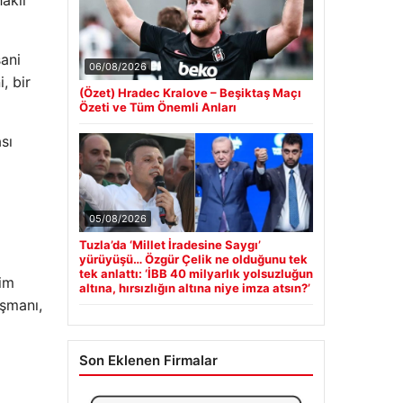
sani
06/08/2026
, bir
(Özet) Hradec Kralove – Beşiktaş Maçı
Özeti ve Tüm Önemli Anları
sı
05/08/2026
Tuzla’da ‘Millet İradesine Saygı’
yürüyüşü… Özgür Çelik ne olduğunu tek
tek anlattı: ‘İBB 40 milyarlık yolsuzluğun
him
altına, hırsızlığın altına niye imza atsın?’
ışmanı,
Son Eklenen Firmalar