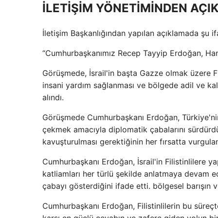
İLETİŞİM YÖNETİMİNDEN AÇ
İletişim Başkanlığından yapılan açıklamada şu ifa
“Cumhurbaşkanımız Recep Tayyip Erdoğan, Hamas 
Görüşmede, İsrail'in başta Gazze olmak üzere Fili
insani yardım sağlanması ve bölgede adil ve kalı
alındı.
Görüşmede Cumhurbaşkanı Erdoğan, Türkiye'nin ul
çekmek amacıyla diplomatik çabalarını sürdürdüğ
kavuşturulması gerektiğinin her fırsatta vurgulan
Cumhurbaşkanı Erdoğan, İsrail'in Filistinlilere 
katliamları her türlü şekilde anlatmaya devam ede
çabayı gösterdiğini ifade etti. bölgesel barışın v
Cumhurbaşkanı Erdoğan, Filistinlilerin bu süreçte
karşı en güçlü cevabın ve zafere giden yolun birlik