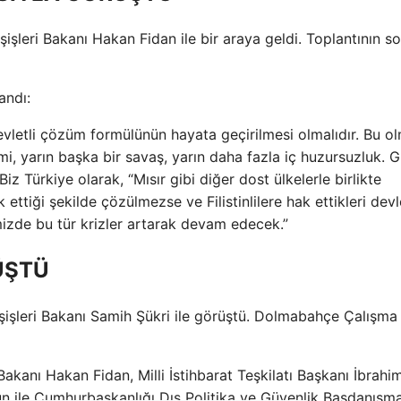
ışişleri Bakanı Hakan Fidan ile bir araya geldi. Toplantının 
andı:
 devletli çözüm formülünün hayata geçirilmesi olmalıdır. Bu 
imi, yarın başka bir savaş, yarın daha fazla iç huzursuzluk. 
Türkiye olarak, “Mısır gibi diğer dost ülkelerle birlikte
ettiği şekilde çözülmezse ve Filistinlilere hak ettikleri devl
zde bu tür krizler artarak devam edecek.”
ÜŞTÜ
işleri Bakanı Samih Şükri ile görüştü. Dolmabahçe Çalışma
kanı Hakan Fidan, Milli İstihbarat Teşkilatı Başkanı İbrahim
un ile Cumhurbaşkanlığı Dış Politika ve Güvenlik Başdanışm