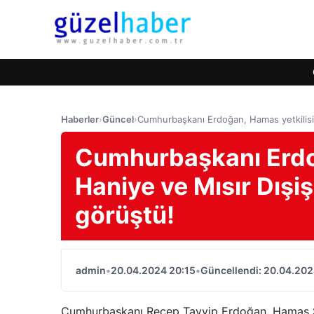
Haberler
›
Güncel
›
Cumhurbaşkanı Erdoğan, Hamas yetkilisi İ
Cumhurbaşkanı Erdoğ
Haniye ve Mısır Dışiş
görüştü!
admin
•
20.04.2024 20:15
•
Güncellendi: 20.04.202
Cumhurbaşkanı Recep Tayyip Erdoğan, Hamas Si