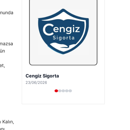
sonunda
olmazsa
Gün
et,
Hastaş Beton
26/05/2026
 Kalın,
anı