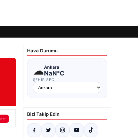
ı
Hava Durumu
☁
Ankara
NaN°C
ŞEHIR SEÇ
Bizi Takip Edin
rest