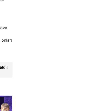
lova
 onları
aldı!