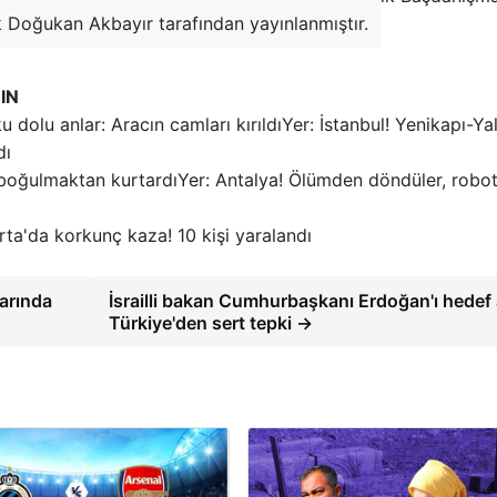
k Doğukan Akbayır tarafından yayınlanmıştır.
IN
Yer: İstanbul! Yenikapı-Ya
dı
Yer: Antalya! Ölümden döndüler, robot
rta'da korkunç kaza! 10 kişi yaralandı
arında
İsrailli bakan Cumhurbaşkanı Erdoğan'ı hedef 
Türkiye'den sert tepki →