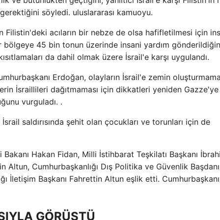
gerektiğini söyledi. uluslararası kamuoyu.
istin'deki acıların bir nebze de olsa hafifletilmesi için in
bölgeye 45 bin tonun üzerinde insani yardım gönderildiğini
 kısıtlamaları da dahil olmak üzere İsrail'e karşı uygulandı.
n Cumhurbaşkanı Erdoğan, olayların İsrail'e zemin oluşturmama
erin İsraillileri dağıtmaması için dikkatleri yeniden Gazze'ye
ğunu vurguladı. .
il saldırısında şehit olan çocukları ve torunları için de
akanı Hakan Fidan, Milli İstihbarat Teşkilatı Başkanı İbra
tin Altun, Cumhurbaşkanlığı Dış Politika ve Güvenlik Başdan
ı İletişim Başkanı Fahrettin Altun eşlik etti. Cumhurbaşkanı
SIYLA GÖRÜŞTÜ