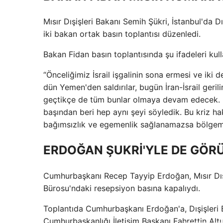
Mısır Dışişleri Bakanı Semih Şükri, İstanbul'da D
iki bakan ortak basın toplantısı düzenledi.
Bakan Fidan basın toplantısında şu ifadeleri kull
“Önceliğimiz İsrail işgalinin sona ermesi ve iki
dün Yemen'den saldırılar, bugün İran-İsrail geril
geçtikçe de tüm bunlar olmaya devam edecek. Biz 
başından beri hep aynı şeyi söyledik. Bu kriz hak 
bağımsızlık ve egemenlik sağlanamazsa bölgemi
ERDOĞAN ŞUKRİ'YLE DE GÖR
Cumhurbaşkanı Recep Tayyip Erdoğan, Mısır Dış
Bürosu'ndaki resepsiyon basına kapalıydı.
Toplantıda Cumhurbaşkanı Erdoğan'a, Dışişleri Ba
Cumhurbaşkanlığı İletişim Başkanı Fahrettin Alt