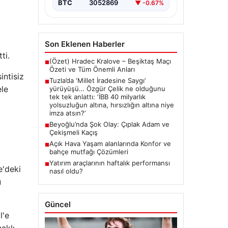
{ “title”: “Tuzla’da ‘Millet İradesine
BTC
3052869
▼ -0.67%
Saygı’ Yürüyüşü ve Özgür
Çelik’ten Açıklamalar”, “content”: “
Tuzla…
Son Eklenen Haberler
ti.
(Özet) Hradec Kralove – Beşiktaş Maçı
■
Özeti ve Tüm Önemli Anları
intisiz
Tuzla’da ‘Millet İradesine Saygı’
■
ele
yürüyüşü… Özgür Çelik ne olduğunu
tek tek anlattı: ‘İBB 40 milyarlık
yolsuzluğun altına, hırsızlığın altına niye
imza atsın?’
Beyoğlu’nda Şok Olay: Çıplak Adam ve
■
Çekişmeli Kaçış
Açık Hava Yaşam alanlarında Konfor ve
■
bahçe mutfağı Çözümleri
Yatırım araçlarının haftalık performansı
■
e'deki
nasıl oldu?
ü
Güncel
l'e
haklı