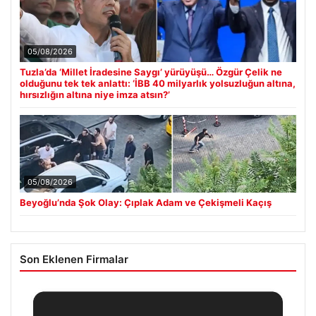
05/08/2026
Tuzla’da ‘Millet İradesine Saygı’ yürüyüşü… Özgür Çelik ne
olduğunu tek tek anlattı: ‘İBB 40 milyarlık yolsuzluğun altına,
hırsızlığın altına niye imza atsın?’
05/08/2026
Beyoğlu’nda Şok Olay: Çıplak Adam ve Çekişmeli Kaçış
Son Eklenen Firmalar