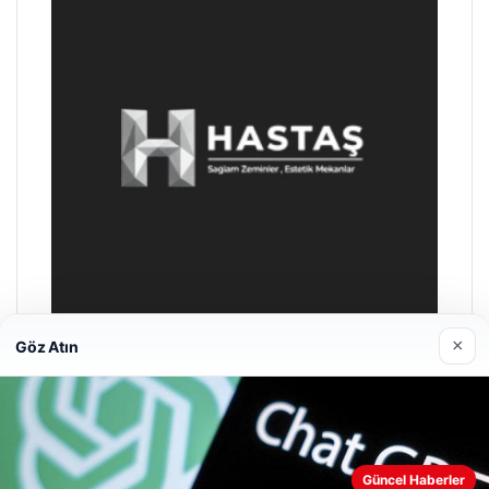
×
Göz Atın
Hastaş Beton
26/05/2026
Güncel Haberler