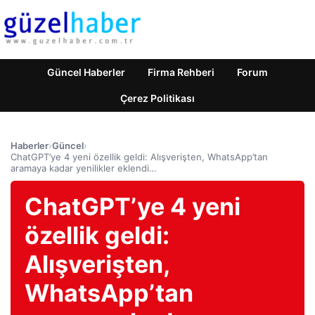
Güncel Haberler
Firma Rehberi
Forum
Çerez Politikası
Haberler
›
Güncel
›
ChatGPT’ye 4 yeni özellik geldi: Alışverişten, WhatsApp’tan
aramaya kadar yenilikler eklendi…
ChatGPT’ye 4 yeni
özellik geldi:
Alışverişten,
WhatsApp’tan