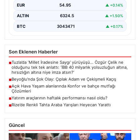
EUR
54.95
▲ +0.14%
ALTIN
6324.5
▲ +1.50%
BTC
3043471
▲ +0.17%
Son Eklenen Haberler
Tuzla’da ‘Millet İradesine Saygı’ yürüyüşü… Özgür Çelik ne
■
olduğunu tek tek anlattı: ‘İBB 40 milyarlık yolsuzluğun altına,
hırsızlığın altına niye imza atsın?’
Beyoğlu’nda Şok Olay: Çıplak Adam ve Çekişmeli Kaçış
■
Açık Hava Yaşam alanlarında Konfor ve bahçe mutfağı
■
Çözümleri
Yatırım araçlarının haftalık performansı nasıl oldu?
■
Rize’de Renkli Tahta Araba Yarışları Heyecan Yarattı
■
Güncel